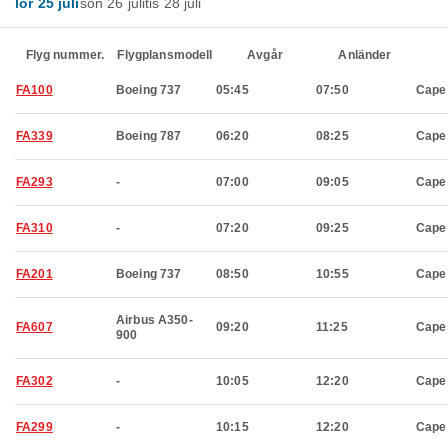
lör 25 juli
sön 26 juli
tis 28 juli
Flyg nummer.
Flygplansmodell
Avgår
Anländer
FA100
Boeing 737
05:45
07:50
Cape
FA339
Boeing 787
06:20
08:25
Cape
FA293
-
07:00
09:05
Cape
FA310
-
07:20
09:25
Cape
FA201
Boeing 737
08:50
10:55
Cape
Airbus A350-
FA607
09:20
11:25
Cape
900
FA302
-
10:05
12:20
Cape
FA299
-
10:15
12:20
Cape