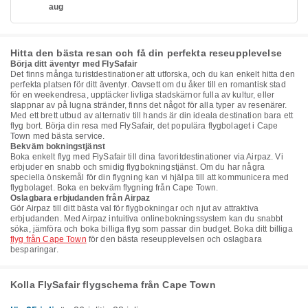
aug
Hitta den bästa resan och få din perfekta reseupplevelse
Börja ditt äventyr med FlySafair
Det finns många turistdestinationer att utforska, och du kan enkelt hitta den
perfekta platsen för ditt äventyr. Oavsett om du åker till en romantisk stad
för en weekendresa, upptäcker livliga stadskärnor fulla av kultur, eller
slappnar av på lugna stränder, finns det något för alla typer av resenärer.
Med ett brett utbud av alternativ till hands är din ideala destination bara ett
flyg bort. Börja din resa med FlySafair, det populära flygbolaget i Cape
Town med bästa service.
Bekväm bokningstjänst
Boka enkelt flyg med FlySafair till dina favoritdestinationer via Airpaz. Vi
erbjuder en snabb och smidig flygbokningstjänst. Om du har några
speciella önskemål för din flygning kan vi hjälpa till att kommunicera med
flygbolaget. Boka en bekväm flygning från Cape Town.
Oslagbara erbjudanden från Airpaz
Gör Airpaz till ditt bästa val för flygbokningar och njut av attraktiva
erbjudanden. Med Airpaz intuitiva onlinebokningssystem kan du snabbt
söka, jämföra och boka billiga flyg som passar din budget. Boka ditt billiga
flyg från Cape Town
för den bästa reseupplevelsen och oslagbara
besparingar.
Kolla FlySafair flygschema från Cape Town