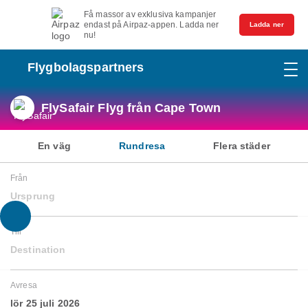
Få massor av exklusiva kampanjer
endast på Airpaz-appen. Ladda ner
Ladda ner
nu!
Flygbolagspartners
FlySafair Flyg från Cape Town
En väg
Rundresa
Flera städer
Från
Ursprung
Till
Destination
Avresa
lör 25 juli 2026