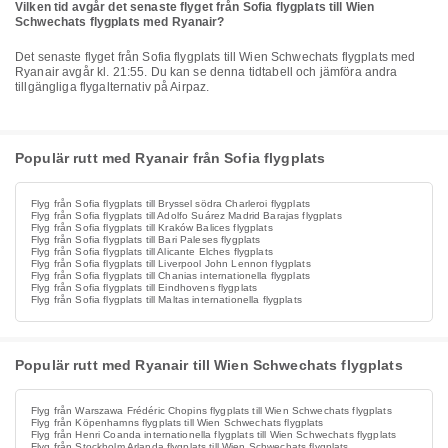
Vilken tid avgår det senaste flyget från Sofia flygplats till Wien
Schwechats flygplats med Ryanair?
Det senaste flyget från Sofia flygplats till Wien Schwechats flygplats med
Ryanair avgår kl. 21:55. Du kan se denna tidtabell och jämföra andra
tillgängliga flygalternativ på Airpaz.
Populär rutt med Ryanair från Sofia flygplats
Flyg från Sofia flygplats till Bryssel södra Charleroi flygplats
Flyg från Sofia flygplats till Adolfo Suárez Madrid Barajas flygplats
Flyg från Sofia flygplats till Kraków Balices flygplats
Flyg från Sofia flygplats till Bari Paleses flygplats
Flyg från Sofia flygplats till Alicante Elches flygplats
Flyg från Sofia flygplats till Liverpool John Lennon flygplats
Flyg från Sofia flygplats till Chanias internationella flygplats
Flyg från Sofia flygplats till Eindhovens flygplats
Flyg från Sofia flygplats till Maltas internationella flygplats
Populär rutt med Ryanair till Wien Schwechats flygplats
Flyg från Warszawa Frédéric Chopins flygplats till Wien Schwechats flygplats
Flyg från Köpenhamns flygplats till Wien Schwechats flygplats
Flyg från Henri Coanda internationella flygplats till Wien Schwechats flygplats
Flyg från Stockholm Arlanda flygplats till Wien Schwechats flygplats