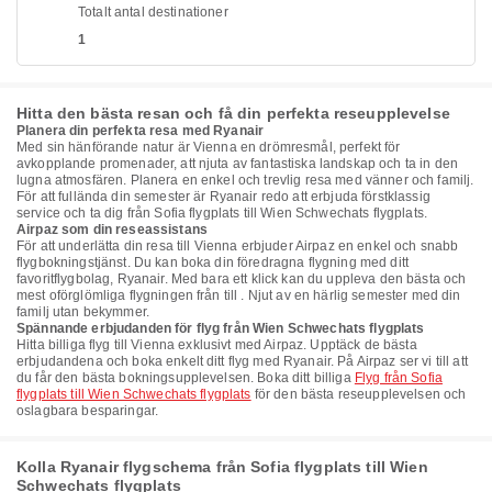
Totalt antal destinationer
1
Hitta den bästa resan och få din perfekta reseupplevelse
Planera din perfekta resa med Ryanair
Med sin hänförande natur är Vienna en drömresmål, perfekt för
avkopplande promenader, att njuta av fantastiska landskap och ta in den
lugna atmosfären. Planera en enkel och trevlig resa med vänner och familj.
För att fullända din semester är Ryanair redo att erbjuda förstklassig
service och ta dig från Sofia flygplats till Wien Schwechats flygplats.
Airpaz som din reseassistans
För att underlätta din resa till Vienna erbjuder Airpaz en enkel och snabb
flygbokningstjänst. Du kan boka din föredragna flygning med ditt
favoritflygbolag, Ryanair. Med bara ett klick kan du uppleva den bästa och
mest oförglömliga flygningen från till . Njut av en härlig semester med din
familj utan bekymmer.
Spännande erbjudanden för flyg från Wien Schwechats flygplats
Hitta billiga flyg till Vienna exklusivt med Airpaz. Upptäck de bästa
erbjudandena och boka enkelt ditt flyg med Ryanair. På Airpaz ser vi till att
du får den bästa bokningsupplevelsen. Boka ditt billiga
Flyg från Sofia
flygplats till Wien Schwechats flygplats
för den bästa reseupplevelsen och
oslagbara besparingar.
Kolla Ryanair flygschema från Sofia flygplats till Wien
Schwechats flygplats