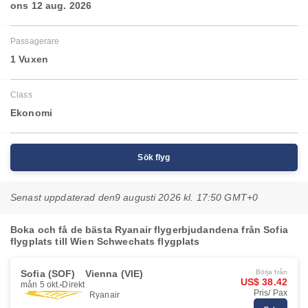
ons 12 aug. 2026
Passagerare
1 Vuxen
Class
Ekonomi
Sök flyg
Senast uppdaterad den
9 augusti 2026 kl. 17:50 GMT+0
Boka och få de bästa Ryanair flygerbjudandena från Sofia
flygplats till Wien Schwechats flygplats
Sofia (SOF)
Vienna (VIE)
Börja från
US$ 38.42
mån 5 okt.
Direkt
Pris/ Pax
Ryanair