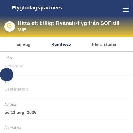
Flygbolagspartners
Hitta ett billigt Ryanair-flyg från SOF till
VIE
En väg
Rundresa
Flera städer
Från
Ursprung
Till
Destination
Avresa
tis 11 aug. 2026
Återvända