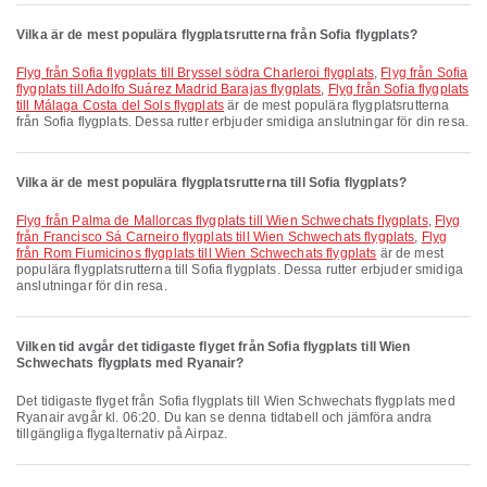
Vilka är de mest populära flygplatsrutterna från Sofia flygplats?
Flyg från Sofia flygplats till Bryssel södra Charleroi flygplats
,
Flyg från Sofia
flygplats till Adolfo Suárez Madrid Barajas flygplats
,
Flyg från Sofia flygplats
till Málaga Costa del Sols flygplats
är de mest populära flygplatsrutterna
från Sofia flygplats. Dessa rutter erbjuder smidiga anslutningar för din resa.
Vilka är de mest populära flygplatsrutterna till Sofia flygplats?
Flyg från Palma de Mallorcas flygplats till Wien Schwechats flygplats
,
Flyg
från Francisco Sá Carneiro flygplats till Wien Schwechats flygplats
,
Flyg
från Rom Fiumicinos flygplats till Wien Schwechats flygplats
är de mest
populära flygplatsrutterna till Sofia flygplats. Dessa rutter erbjuder smidiga
anslutningar för din resa.
Vilken tid avgår det tidigaste flyget från Sofia flygplats till Wien
Schwechats flygplats med Ryanair?
Det tidigaste flyget från Sofia flygplats till Wien Schwechats flygplats med
Ryanair avgår kl. 06:20. Du kan se denna tidtabell och jämföra andra
tillgängliga flygalternativ på Airpaz.