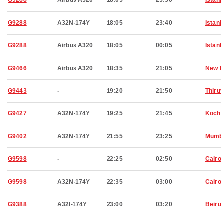
G9288
Airbus A320
18:05
23:30
Istan
G9288
A32N-174Y
18:05
23:40
Istan
G9288
Airbus A320
18:05
00:05
Istan
G9466
Airbus A320
18:35
21:05
New 
G9443
-
19:20
21:50
Thir
G9427
A32N-174Y
19:25
21:45
Koch
G9402
A32N-174Y
21:55
23:25
Mumb
G9598
-
22:25
02:50
Cairo
G9598
A32N-174Y
22:35
03:00
Cairo
G9388
A32I-174Y
23:00
03:20
Beiru