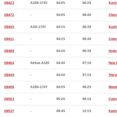
G9423
A32N-174Y
04:05
06:25
Koch
G9472
-
04:05
06:40
Chen
G9455
A32I-174Y
04:15
06:30
Kozh
G9411
-
04:15
06:40
Coim
G9468
-
04:20
06:30
Hyde
G9464
Airbus A320
04:40
07:10
New 
G9449
-
04:40
07:10
Thir
G9406
A32N-174Y
04:55
06:25
Mumb
G9503
-
05:20
08:10
Colo
G9537
-
08:45
12:15
Kath