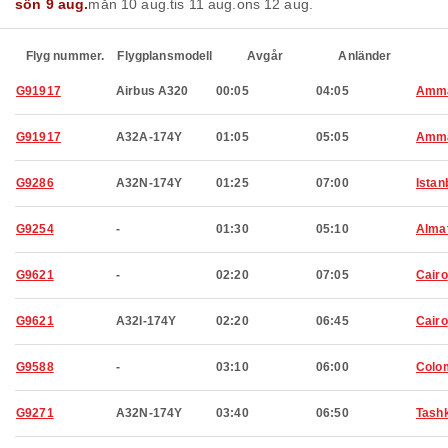
sön 9 aug.
mån 10 aug.
tis 11 aug.
ons 12 aug.
Flyg nummer.
Flygplansmodell
Avgår
Anländer
G91917
Airbus A320
00:05
04:05
Amm
G91917
A32A-174Y
01:05
05:05
Amm
G9286
A32N-174Y
01:25
07:00
Istan
G9254
-
01:30
05:10
Alma
G9621
-
02:20
07:05
Cairo
G9621
A32I-174Y
02:20
06:45
Cairo
G9588
-
03:10
06:00
Colo
G9271
A32N-174Y
03:40
06:50
Tash