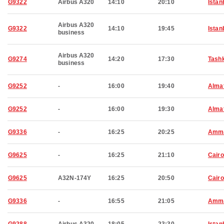
G9322
Airbus A320
14:10
20:10
Istan
Airbus A320
G9322
14:10
19:45
Istan
business
Airbus A320
G9274
14:20
17:30
Tash
business
G9252
-
16:00
19:40
Alma
G9252
-
16:00
19:30
Alma
G9336
-
16:25
20:25
Amm
G9625
-
16:25
21:10
Cairo
G9625
A32N-174Y
16:25
20:50
Cairo
G9336
-
16:55
21:05
Amm