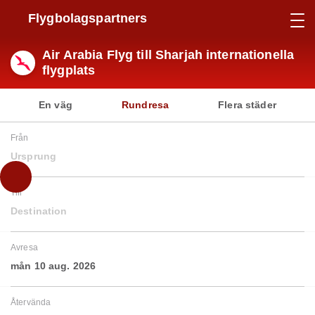
Flygbolagspartners
Air Arabia Flyg till Sharjah internationella
flygplats
En väg
Rundresa
Flera städer
Från
Ursprung
Till
Destination
Avresa
mån 10 aug. 2026
Återvända