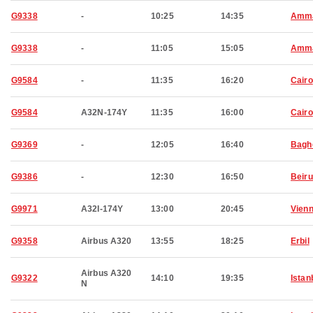
G9338
-
10:25
14:35
Amm
G9338
-
11:05
15:05
Amm
G9584
-
11:35
16:20
Cairo
G9584
A32N-174Y
11:35
16:00
Cairo
G9369
-
12:05
16:40
Bagh
G9386
-
12:30
16:50
Beiru
G9971
A32I-174Y
13:00
20:45
Vien
G9358
Airbus A320
13:55
18:25
Erbil
Airbus A320
G9322
14:10
19:35
Istan
N