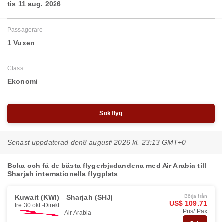
tis 11 aug. 2026
Passagerare
1 Vuxen
Class
Ekonomi
Sök flyg
Senast uppdaterad den
8 augusti 2026 kl. 23:13 GMT+0
Boka och få de bästa flygerbjudandena med Air Arabia till
Sharjah internationella flygplats
Kuwait (KWI)
Sharjah (SHJ)
Börja från
US$ 109.71
fre 30 okt.
Direkt
Pris/ Pax
Air Arabia