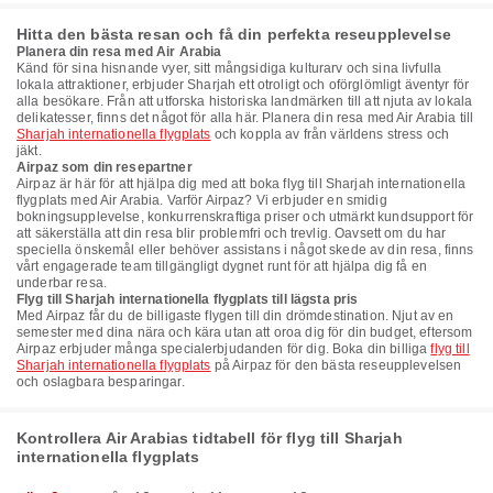
Hitta den bästa resan och få din perfekta reseupplevelse
Planera din resa med Air Arabia
Känd för sina hisnande vyer, sitt mångsidiga kulturarv och sina livfulla
lokala attraktioner, erbjuder Sharjah ett otroligt och oförglömligt äventyr för
alla besökare. Från att utforska historiska landmärken till att njuta av lokala
delikatesser, finns det något för alla här. Planera din resa med Air Arabia till
Sharjah internationella flygplats
och koppla av från världens stress och
jäkt.
Airpaz som din resepartner
Airpaz är här för att hjälpa dig med att boka flyg till Sharjah internationella
flygplats med Air Arabia. Varför Airpaz? Vi erbjuder en smidig
bokningsupplevelse, konkurrenskraftiga priser och utmärkt kundsupport för
att säkerställa att din resa blir problemfri och trevlig. Oavsett om du har
speciella önskemål eller behöver assistans i något skede av din resa, finns
vårt engagerade team tillgängligt dygnet runt för att hjälpa dig få en
underbar resa.
Flyg till Sharjah internationella flygplats till lägsta pris
Med Airpaz får du de billigaste flygen till din drömdestination. Njut av en
semester med dina nära och kära utan att oroa dig för din budget, eftersom
Airpaz erbjuder många specialerbjudanden för dig. Boka din billiga
flyg till
Sharjah internationella flygplats
på Airpaz för den bästa reseupplevelsen
och oslagbara besparingar.
Kontrollera Air Arabias tidtabell för flyg till Sharjah
internationella flygplats