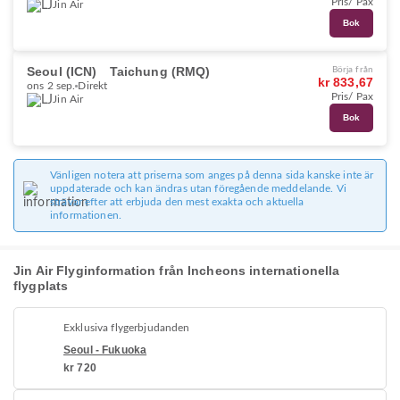
Pris/ Pax
Jin Air
Bok
Seoul (ICN)
Taichung (RMQ)
Börja från
kr 833,67
ons 2 sep.
Direkt
Pris/ Pax
Jin Air
Bok
Vänligen notera att priserna som anges på denna sida kanske inte är
uppdaterade och kan ändras utan föregående meddelande. Vi
strävar efter att erbjuda den mest exakta och aktuella
informationen.
Jin Air Flyginformation från Incheons internationella
flygplats
Exklusiva flygerbjudanden
Seoul - Fukuoka
kr 720