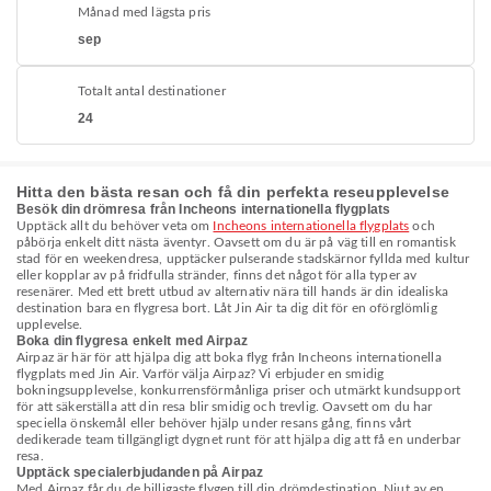
Månad med lägsta pris
sep
Totalt antal destinationer
24
Hitta den bästa resan och få din perfekta reseupplevelse
Besök din drömresa från Incheons internationella flygplats
Upptäck allt du behöver veta om
Incheons internationella flygplats
och
påbörja enkelt ditt nästa äventyr. Oavsett om du är på väg till en romantisk
stad för en weekendresa, upptäcker pulserande stadskärnor fyllda med kultur
eller kopplar av på fridfulla stränder, finns det något för alla typer av
resenärer. Med ett brett utbud av alternativ nära till hands är din idealiska
destination bara en flygresa bort. Låt Jin Air ta dig dit för en oförglömlig
upplevelse.
Boka din flygresa enkelt med Airpaz
Airpaz är här för att hjälpa dig att boka flyg från Incheons internationella
flygplats med Jin Air. Varför välja Airpaz? Vi erbjuder en smidig
bokningsupplevelse, konkurrensförmånliga priser och utmärkt kundsupport
för att säkerställa att din resa blir smidig och trevlig. Oavsett om du har
speciella önskemål eller behöver hjälp under resans gång, finns vårt
dedikerade team tillgängligt dygnet runt för att hjälpa dig att få en underbar
resa.
Upptäck specialerbjudanden på Airpaz
Med Airpaz får du de billigaste flygen till din drömdestination. Njut av en