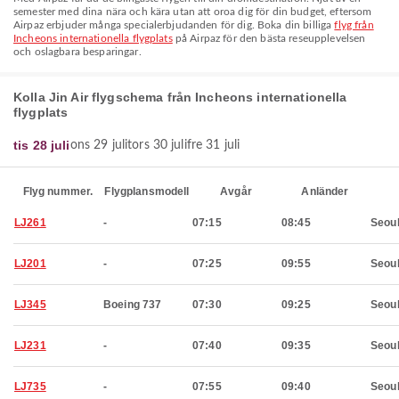
semester med dina nära och kära utan att oroa dig för din budget, eftersom
Airpaz erbjuder många specialerbjudanden för dig. Boka din billiga
flyg från
Incheons internationella flygplats
på Airpaz för den bästa reseupplevelsen
och oslagbara besparingar.
Kolla Jin Air flygschema från Incheons internationella
flygplats
tis 28 juli
ons 29 juli
tors 30 juli
fre 31 juli
Flyg nummer.
Flygplansmodell
Avgår
Anländer
LJ261
-
07:15
08:45
Seou
LJ201
-
07:25
09:55
Seou
LJ345
Boeing 737
07:30
09:25
Seou
LJ231
-
07:40
09:35
Seou
LJ735
-
07:55
09:40
Seou