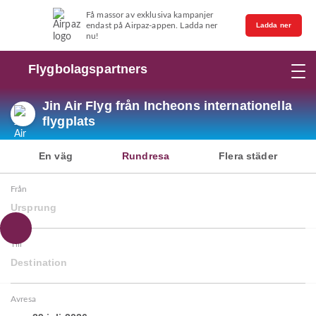
Få massor av exklusiva kampanjer
endast på Airpaz-appen. Ladda ner
Ladda ner
nu!
Flygbolagspartners
Jin Air Flyg från Incheons internationella
flygplats
En väg
Rundresa
Flera städer
Från
Ursprung
Till
Destination
Avresa