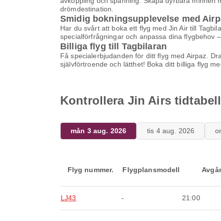
avkoppling och spänning. Skapa dyrbara minnen med 
drömdestination.
Smidig bokningsupplevelse med Airp
Har du svårt att boka ett flyg med Jin Air till Tagb
specialförfrågningar och anpassa dina flygbehov – 
Billiga flyg till Tagbilaran
Få specialerbjudanden för ditt flyg med Airpaz. D
självförtroende och lätthet! Boka ditt billiga fly
Kontrollera Jin Airs tidtabell
mån 3 aug. 2026
tis 4 aug. 2026
o
Flyg nummer.
Flygplansmodell
Avgå
LJ43
-
21:00