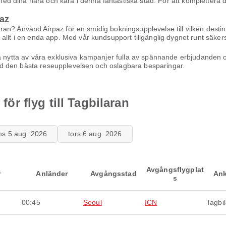
dina nära och kära i denna fantastiska stad. För att komplettera din 
az
ilaran? Använd Airpaz för en smidig bokningsupplevelse till vilken desti
allt i en enda app. Med vår kundsupport tillgänglig dygnet runt säkerst
ra nytta av våra exklusiva kampanjer fulla av spännande erbjudanden 
g med den bästa reseupplevelsen och oslagbara besparingar.
 för flyg till Tagbilaran
ns 5 aug. 2026
tors 6 aug. 2026
Avgångsflygplat
r
Anländer
Avgångsstad
Ank
s
00:45
Seoul
ICN
Tagbi