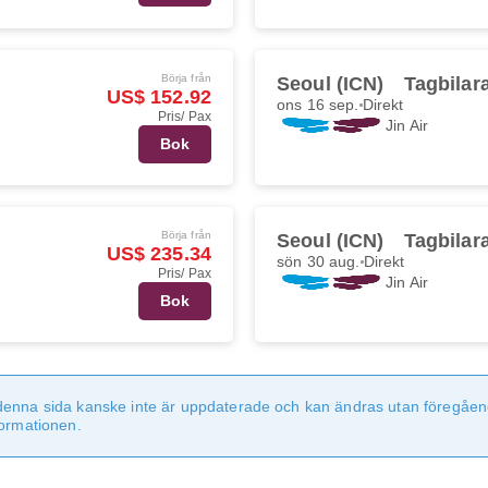
Börja från
Seoul (ICN)
Tagbilar
US$ 152.92
ons 16 sep.
Direkt
Pris/ Pax
Jin Air
Bok
Börja från
Seoul (ICN)
Tagbilar
US$ 235.34
sön 30 aug.
Direkt
Pris/ Pax
Jin Air
Bok
denna sida kanske inte är uppdaterade och kan ändras utan föregåen
formationen.