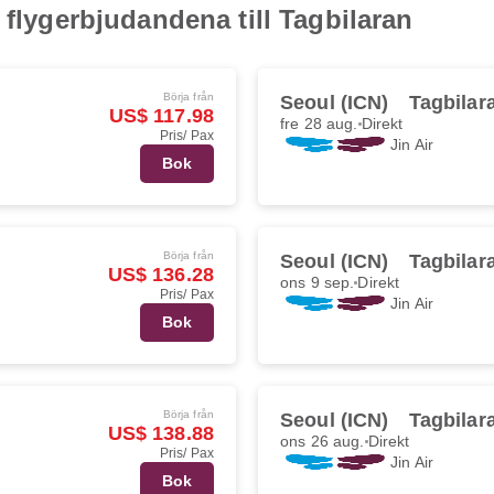
 flygerbjudandena till Tagbilaran
Börja från
Seoul (ICN)
Tagbilar
US$ 117.98
fre 28 aug.
Direkt
Pris/ Pax
Jin Air
Bok
Börja från
Seoul (ICN)
Tagbilar
US$ 136.28
ons 9 sep.
Direkt
Pris/ Pax
Jin Air
Bok
Börja från
Seoul (ICN)
Tagbilar
US$ 138.88
ons 26 aug.
Direkt
Pris/ Pax
Jin Air
Bok