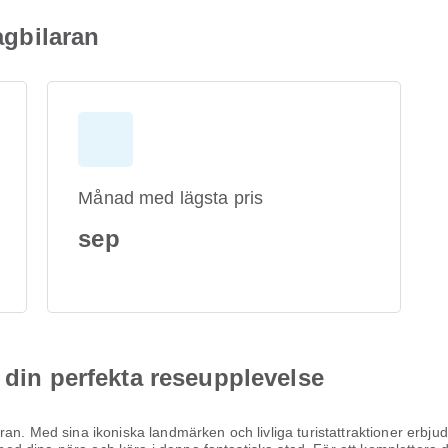
Tagbilaran
Månad med lägsta pris
sep
 din perfekta reseupplevelse
an. Med sina ikoniska landmärken och livliga turistattraktioner erbju