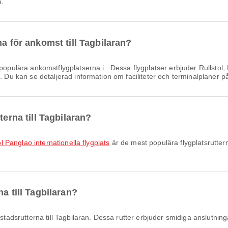
m.
na för ankomst till Tagbilaran?
opulära ankomstflygplatserna i . Dessa flygplatser erbjuder Rullstol
. Du kan se detaljerad information om faciliteter och terminalplaner på
terna till Tagbilaran?
hol Panglao internationella flygplats
är de mest populära flygplatsruttern
a till Tagbilaran?
tadsrutterna till Tagbilaran. Dessa rutter erbjuder smidiga anslutninga