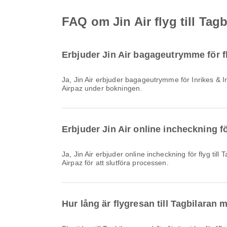
FAQ om Jin Air flyg till Tagb
Erbjuder Jin Air bagageutrymme för fl
Ja, Jin Air erbjuder bagageutrymme för Inrikes & Internationell flyg till Tagbilaran. Detaljerna varierar beroende på biljettyp och destination. Du kan se bagagedetaljer på
Airpaz under bokningen.
Erbjuder Jin Air online incheckning för
Ja, Jin Air erbjuder online incheckning för flyg till Tagbilaran, vilket gör det enkelt att checka in för din flygning via vår plattform. Följ bara instruktionerna som finns på
Airpaz för att slutföra processen.
Hur lång är flygresan till Tagbilaran 