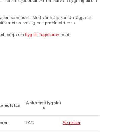
resa erbjuder Jin Air en bekväm flygning till din
nation som helst. Med vår hjälp kan du lägga till
äller vi en smidig och problemfri resa.
och börja din
flyg till Tagbilaran
med
Ankomstflygplat
omststad
s
laran
TAG
Se priser