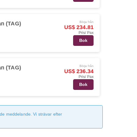
Börja från
an (TAG)
US$ 234.81
Pris/ Pax
Bok
Börja från
an (TAG)
US$ 236.34
Pris/ Pax
Bok
de meddelande. Vi strävar efter