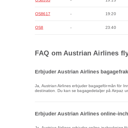
OS8595
-
19:15
OS8617
-
19:20
OS8
-
23:40
FAQ om Austrian Airlines f
Erbjuder Austrian Airlines bagagefra
Ja, Austrian Airlines erbjuder bagageförmån för Inrikes & Internationell flyg från Bangkok Suvarnabhumis flygplats. Detaljerna varierar beroende på biljettyp och
destination. Du kan se bagagedetaljer på Airpaz 
Erbjuder Austrian Airlines online-in
Ja, Austrian Airlines erbjuder online-incheckning f