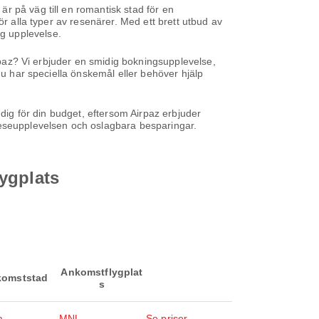
är på väg till en romantisk stad för en
ör alla typer av resenärer. Med ett brett utbud av
lig upplevelse.
irpaz? Vi erbjuder en smidig bokningsupplevelse,
du har speciella önskemål eller behöver hjälp
 dig för din budget, eftersom Airpaz erbjuder
eseupplevelsen och oslagbara besparingar.
ygplats
Ankomstflygplat
omststad
s
a
MNL
Se priser