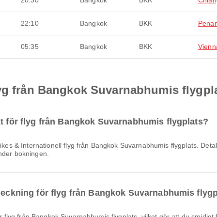
20:30
Bangkok
BKK
Chian
22:10
Bangkok
BKK
Pena
05:35
Bangkok
BKK
Vienn
lyg från Bangkok Suvarnabhumis flygpl
kt för flyg från Bangkok Suvarnabhumis flygplats?
under bokningen.
checkning för flyg från Bangkok Suvarnabhumis flyg
ör flyg från Bangkok Suvarnabhumis flygplats, vilket gör att du smidigt k