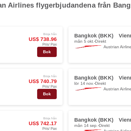
ian Airlines flygerbjudandena från Ba
Börja från
Bangkok (BKK)
Vien
US$ 738.96
mån 5 okt.
Direkt
Pris/ Pax
Austrian Airlin
Bok
Börja från
Bangkok (BKK)
Vien
US$ 740.79
lör 14 nov.
Direkt
Pris/ Pax
Austrian Airlin
Bok
Börja från
Bangkok (BKK)
Vien
US$ 742.17
mån 14 sep.
Direkt
Pris/ Pax
Austrian Airlin