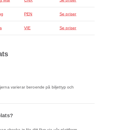
g Mai
CNX
Se priser
ng
PEN
Se priser
a
VIE
Se priser
ats
plats?
an checka in för ditt flyg via vår plattform.