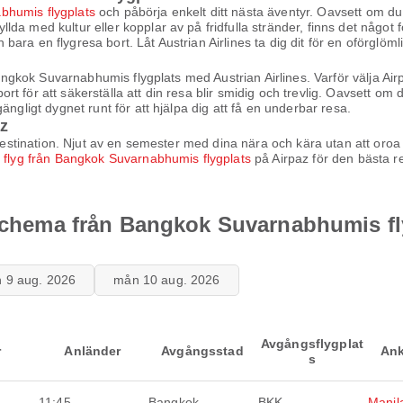
bhumis flygplats
och påbörja enkelt ditt nästa äventyr. Oavsett om du 
a med kultur eller kopplar av på fridfulla stränder, finns det något f
on bara en flygresa bort. Låt Austrian Airlines ta dig dit för en oförglöm
 Bangkok Suvarnabhumis flygplats med Austrian Airlines. Varför välja A
 för att säkerställa att din resa blir smidig och trevlig. Oavsett om 
ängligt dygnet runt för att hjälpa dig att få en underbar resa.
z
mdestination. Njut av en semester med dina nära och kära utan att oroa
a
flyg från Bangkok Suvarnabhumis flygplats
på Airpaz för den bästa r
gschema från Bangkok Suvarnabhumis fl
n 9 aug. 2026
mån 10 aug. 2026
Avgångsflygplat
r
Anländer
Avgångsstad
Ank
s
11:45
Bangkok
BKK
Manil