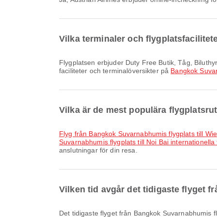
Vilka terminaler och flygplatsfacilit
Flygplatsen erbjuder Duty Free Butik, Tåg, Biluthyrning samt många andra bekvämligheter för att förbättra din reseupplevelse. Du kan se detaljerad information om
faciliteter och terminalöversikter på
Bangkok Suvar
Vilka är de mest populära flygplatsr
Flyg från Bangkok Suvarnabhumis flygplats till Wi
Suvarnabhumis flygplats till Noi Bai internationella 
anslutningar för din resa.
Vilken tid avgår det tidigaste flyget
Det tidigaste flyget från Bangkok Suvarnabhumis flygplats med Austrian Airlines avgår kl. 07:25. Du kan se denna tidtabell och jämföra andra tillgängliga flygalternativ på