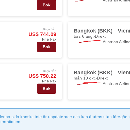
Bok
Börja från
Bangkok (BKK)
Vien
US$ 744.09
tors 6 aug.
Direkt
Pris/ Pax
Austrian Airlin
Bok
Börja från
Bangkok (BKK)
Vien
US$ 750.22
mån 19 okt.
Direkt
Pris/ Pax
Austrian Airlin
Bok
denna sida kanske inte är uppdaterade och kan ändras utan föregåen
formationen.