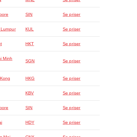
pore
SIN
Se priser
 Lumpur
KUL
Se priser
t
HKT
Se priser
i Minh
SGN
Se priser
 Kong
HKG
Se priser
KBV
Se priser
pore
SIN
Se priser
ai
HDY
Se priser