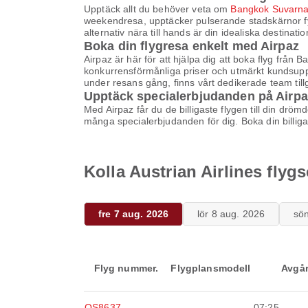
Upptäck allt du behöver veta om
Bangkok Suvarna
weekendresa, upptäcker pulserande stadskärnor fylld
alternativ nära till hands är din idealiska destinati
Boka din flygresa enkelt med Airpaz
Airpaz är här för att hjälpa dig att boka flyg från
konkurrensförmånliga priser och utmärkt kundsupport
under resans gång, finns vårt dedikerade team tillg
Upptäck specialerbjudanden på Airpa
Med Airpaz får du de billigaste flygen till din drö
många specialerbjudanden för dig. Boka din billig
Kolla Austrian Airlines fly
fre 7 aug. 2026
lör 8 aug. 2026
sö
Flyg nummer.
Flygplansmodell
Avgå
OS8637
-
07:25