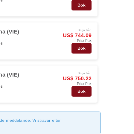
Bok
Börja från
na (VIE)
US$ 744.09
Pris/ Pax
es
Bok
Börja från
na (VIE)
US$ 750.22
Pris/ Pax
es
Bok
de meddelande. Vi strävar efter