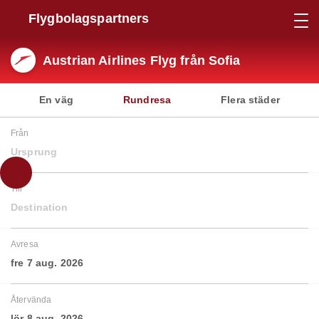
Flygbolagspartners
Austrian Airlines Flyg från Sofia
En väg
Rundresa
Flera städer
Från
Ursprung
Till
Destination
Avresa
fre 7 aug. 2026
Återvända
lör 8 aug. 2026