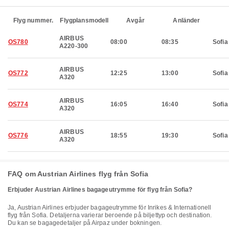
Flyg nummer.
Flygplansmodell
Avgår
Anländer
AIRBUS
OS780
08:00
08:35
Sofia
A220-300
AIRBUS
OS772
12:25
13:00
Sofia
A320
AIRBUS
OS774
16:05
16:40
Sofia
A320
AIRBUS
OS776
18:55
19:30
Sofia
A320
FAQ om Austrian Airlines flyg från Sofia
Erbjuder Austrian Airlines bagageutrymme för flyg från Sofia?
Ja, Austrian Airlines erbjuder bagageutrymme för Inrikes & Internationell
flyg från Sofia. Detaljerna varierar beroende på biljettyp och destination.
Du kan se bagagedetaljer på Airpaz under bokningen.