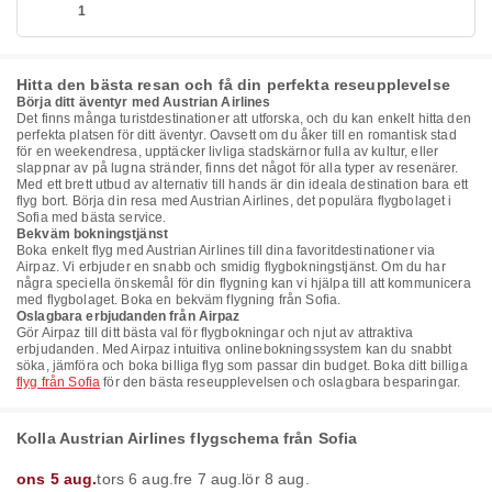
1
Hitta den bästa resan och få din perfekta reseupplevelse
Börja ditt äventyr med Austrian Airlines
Det finns många turistdestinationer att utforska, och du kan enkelt hitta den
perfekta platsen för ditt äventyr. Oavsett om du åker till en romantisk stad
för en weekendresa, upptäcker livliga stadskärnor fulla av kultur, eller
slappnar av på lugna stränder, finns det något för alla typer av resenärer.
Med ett brett utbud av alternativ till hands är din ideala destination bara ett
flyg bort. Börja din resa med Austrian Airlines, det populära flygbolaget i
Sofia med bästa service.
Bekväm bokningstjänst
Boka enkelt flyg med Austrian Airlines till dina favoritdestinationer via
Airpaz. Vi erbjuder en snabb och smidig flygbokningstjänst. Om du har
några speciella önskemål för din flygning kan vi hjälpa till att kommunicera
med flygbolaget. Boka en bekväm flygning från Sofia.
Oslagbara erbjudanden från Airpaz
Gör Airpaz till ditt bästa val för flygbokningar och njut av attraktiva
erbjudanden. Med Airpaz intuitiva onlinebokningssystem kan du snabbt
söka, jämföra och boka billiga flyg som passar din budget. Boka ditt billiga
flyg från Sofia
för den bästa reseupplevelsen och oslagbara besparingar.
Kolla Austrian Airlines flygschema från Sofia
ons 5 aug.
tors 6 aug.
fre 7 aug.
lör 8 aug.