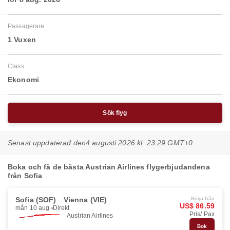
Passagerare
1 Vuxen
Class
Ekonomi
Sök flyg
Senast uppdaterad den
4 augusti 2026 kl. 23:29 GMT+0
Boka och få de bästa Austrian Airlines flygerbjudandena
från Sofia
Sofia (SOF)
Vienna (VIE)
Börja från
US$ 86.59
mån 10 aug.
Direkt
Pris/ Pax
Austrian Airlines
Bok