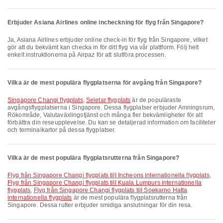
Erbjuder Asiana Airlines online incheckning för flyg från Singapore?
Ja, Asiana Airlines erbjuder online check-in för flyg från Singapore, vilket
gör att du bekvämt kan checka in för ditt flyg via vår plattform. Följ helt
enkelt instruktionerna på Airpaz för att slutföra processen.
Vilka är de mest populära flygplatserna för avgång från Singapore?
Singapore Changi flygplats
,
Seletar flygplats
är de populäraste
avgångsflygplatserna i Singapore. Dessa flygplatser erbjuder Amningsrum,
Rökområde, Valutaväxlingstjänst och många fler bekvämligheter för att
förbättra din reseupplevelse. Du kan se detaljerad information om faciliteter
och terminalkartor på dessa flygplatser.
Vilka är de mest populära flygplatsrutterna från Singapore?
Flyg från Singapore Changi flygplats till Incheons internationella flygplats
,
Flyg från Singapore Changi flygplats till Kuala Lumpurs internationella
flygplats
,
Flyg från Singapore Changi flygplats till Soekarno Hatta
internationella flygplats
är de mest populära flygplatsrutterna från
Singapore. Dessa rutter erbjuder smidiga anslutningar för din resa.