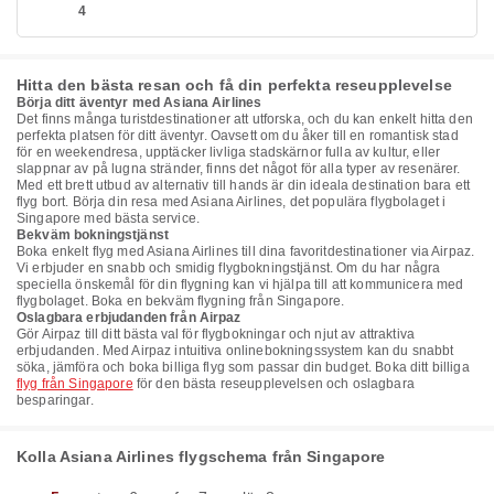
4
Hitta den bästa resan och få din perfekta reseupplevelse
Börja ditt äventyr med Asiana Airlines
Det finns många turistdestinationer att utforska, och du kan enkelt hitta den
perfekta platsen för ditt äventyr. Oavsett om du åker till en romantisk stad
för en weekendresa, upptäcker livliga stadskärnor fulla av kultur, eller
slappnar av på lugna stränder, finns det något för alla typer av resenärer.
Med ett brett utbud av alternativ till hands är din ideala destination bara ett
flyg bort. Börja din resa med Asiana Airlines, det populära flygbolaget i
Singapore med bästa service.
Bekväm bokningstjänst
Boka enkelt flyg med Asiana Airlines till dina favoritdestinationer via Airpaz.
Vi erbjuder en snabb och smidig flygbokningstjänst. Om du har några
speciella önskemål för din flygning kan vi hjälpa till att kommunicera med
flygbolaget. Boka en bekväm flygning från Singapore.
Oslagbara erbjudanden från Airpaz
Gör Airpaz till ditt bästa val för flygbokningar och njut av attraktiva
erbjudanden. Med Airpaz intuitiva onlinebokningssystem kan du snabbt
söka, jämföra och boka billiga flyg som passar din budget. Boka ditt billiga
flyg från Singapore
för den bästa reseupplevelsen och oslagbara
besparingar.
Kolla Asiana Airlines flygschema från Singapore