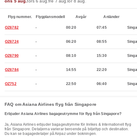
ons 5 aug.
tors 6 aug.
fre 7 aug.
lör 8 aug.
Flyg nummer.
Flygplansmodell
Avgår
Anländer
OZ6782
-
00:20
07:45
Sing
OZ6724
-
06:20
08:55
Sing
OZ6790
-
08:10
15:30
Sing
OZ6784
-
14:55
22:20
Sing
OZ752
-
22:50
06:40
Sing
FAQ om Asiana Airlines flyg från Singapore
Erbjuder Asiana Airlines bagageutrymme för flyg från Singapore?
Ja, Asiana Airlines erbjuder bagageutrymme för Inrikes & Internationell flyg
från Singapore. Detaljerna varierar beroende på biljettyp och destination.
Du kan se bagagedetaljer på Airpaz under bokningen.