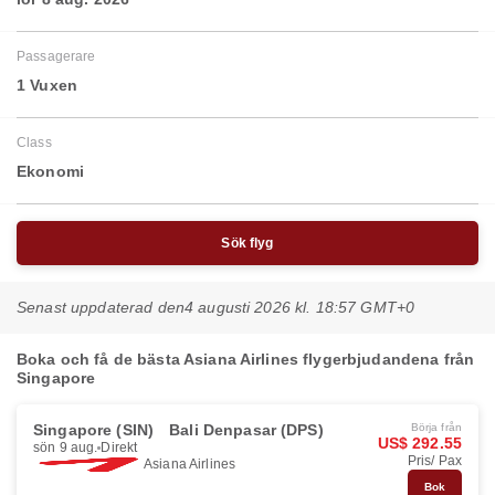
Passagerare
1 Vuxen
Class
Ekonomi
Sök flyg
Senast uppdaterad den
4 augusti 2026 kl. 18:57 GMT+0
Boka och få de bästa Asiana Airlines flygerbjudandena från
Singapore
Singapore (SIN)
Bali Denpasar (DPS)
Börja från
US$ 292.55
sön 9 aug.
Direkt
Pris/ Pax
Asiana Airlines
Bok