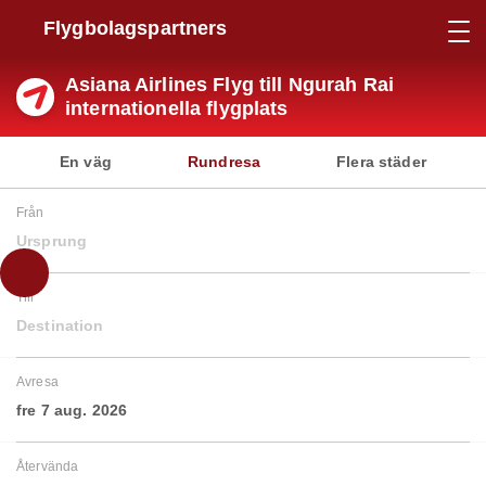
Flygbolagspartners
Asiana Airlines Flyg till Ngurah Rai
internationella flygplats
En väg
Rundresa
Flera städer
Från
Ursprung
Till
Destination
Avresa
fre 7 aug. 2026
Återvända