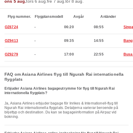
ons 5 aug.
tors 6 aug.
fre 7 aug.
lör 8 aug.
Flyg nummer.
Flygplansmodell
Avgår
Anländer
OZ6724
-
06:20
08:55
Sing
OZ9413
-
09:35
14:55
Bang
OZ9279
-
17:00
22:55
Busa
FAQ om Asiana Airlines flyg till Ngurah Rai internationella
flygplats
Erbjuder Asiana Airlines bagageutrymme för flyg till Ngurah Rai
internationella flygplats?
Ja, Asiana Airlines erbjuder bagage för Inrikes & Internationell-flyg till
Ngurah Rai internationella flygplats. Detaljerna varierar beroende på
biljettyp och destination. Du kan se bagageinformation på Airpaz vid
bokning.