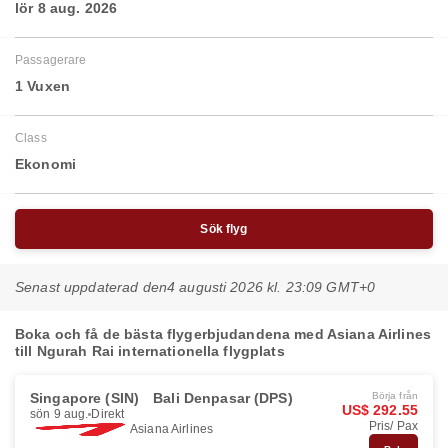
lör 8 aug. 2026
Passagerare
1 Vuxen
Class
Ekonomi
Sök flyg
Senast uppdaterad den
4 augusti 2026 kl. 23:09 GMT+0
Boka och få de bästa flygerbjudandena med Asiana Airlines
till Ngurah Rai internationella flygplats
Singapore (SIN)
Bali Denpasar (DPS)
Börja från
US$ 292.55
sön 9 aug.
Direkt
Pris/ Pax
Asiana Airlines