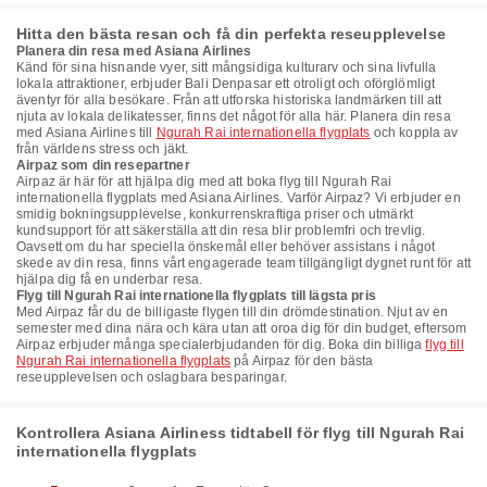
Hitta den bästa resan och få din perfekta reseupplevelse
Planera din resa med Asiana Airlines
Känd för sina hisnande vyer, sitt mångsidiga kulturarv och sina livfulla
lokala attraktioner, erbjuder Bali Denpasar ett otroligt och oförglömligt
äventyr för alla besökare. Från att utforska historiska landmärken till att
njuta av lokala delikatesser, finns det något för alla här. Planera din resa
med Asiana Airlines till
Ngurah Rai internationella flygplats
och koppla av
från världens stress och jäkt.
Airpaz som din resepartner
Airpaz är här för att hjälpa dig med att boka flyg till Ngurah Rai
internationella flygplats med Asiana Airlines. Varför Airpaz? Vi erbjuder en
smidig bokningsupplevelse, konkurrenskraftiga priser och utmärkt
kundsupport för att säkerställa att din resa blir problemfri och trevlig.
Oavsett om du har speciella önskemål eller behöver assistans i något
skede av din resa, finns vårt engagerade team tillgängligt dygnet runt för att
hjälpa dig få en underbar resa.
Flyg till Ngurah Rai internationella flygplats till lägsta pris
Med Airpaz får du de billigaste flygen till din drömdestination. Njut av en
semester med dina nära och kära utan att oroa dig för din budget, eftersom
Airpaz erbjuder många specialerbjudanden för dig. Boka din billiga
flyg till
Ngurah Rai internationella flygplats
på Airpaz för den bästa
reseupplevelsen och oslagbara besparingar.
Kontrollera Asiana Airliness tidtabell för flyg till Ngurah Rai
internationella flygplats