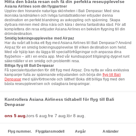
Hitta den bästa resan och få din perfekta reseupplevelse
Asiana Airlines som din flygpartner
Upplev den hisnande naturliga skönheten i Bali Denpasar. Med sina
ikoniska landmärken och livliga turistattraktioner erbjuder denna
destination en perfekt blandning av avkoppling och spänning. Skapa
dyrbara minnen med dina nära och kära i denna fantastiska stad. För att
komplettera din resa erbjuder Asiana Airlines en bekväm flygning till din
drömdestination.
Smidig bokningsupplevelse med Airpaz
Har du svårt att boka ett flyg med Asiana Airlines till Bali Denpasar? Använd
Airpaz för en smidig bokningsupplevelse till vilken destination som helst.
Med vår hjälp kan du lägga till specialförfrågningar och anpassa dina
flygbehov – allt i en enda app. Med vår kundsupport tillgänglig dygnet runt
säkerställer vi en smidig och problemfri resa.
Billiga flyg till Bali Denpasar
Få specialerbjudanden för ditt flyg med Airpaz. Dra nytta av våra exklusiva
kampanjer fulla av spännande erbjudanden och börja din
flyg till Bali
Denpasar
med självförtroende och lätthet! Boka ditt billiga flyg med den
bästa reseupplevelsen och oslagbara besparingar.
Kontrollera Asiana Airliness tidtabell för flyg till Bali
Denpasar
ons 5 aug.
tors 6 aug.
fre 7 aug.
lör 8 aug.
Flyg nummer.
Flygplansmodell
Avgår
Anländer