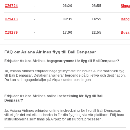
OZ6724
-
06:20
08:55
Sing
OZ9413
-
09:35
14:55
Bang
OZ9279
-
17:00
22:55
Busa
FAQ om Asiana Airlines flyg till Bali Denpasar
Erbjuder Asiana Airlines bagageutrymme för flyg till Bali Denpasar?
Ja, Asiana Airlines erbjuder bagageutrymme för Inrikes & Internationell flyg
till Bali Denpasar. Detaljerna varierar beroende på biljettyp och destination.
Du kan se bagagedetaljer på Airpaz under bokningen.
Erbjuder Asiana Airlines online incheckning för flyg till Bali
Denpasar?
Ja, Asiana Airlines erbjuder online incheckning för flyg till Bali Denpasar,
vilket gör det enkelt att checka in för din flygning via vår plattform. Följ bara
instruktionerna som finns på Airpaz för att slutföra processen.