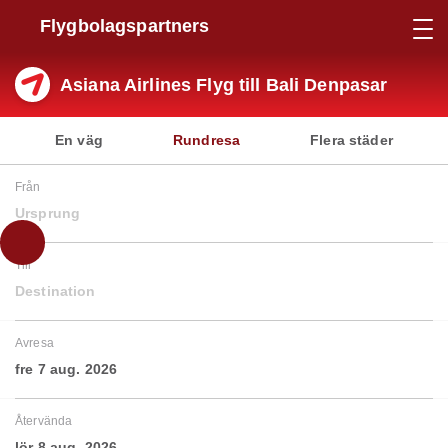
Flygbolagspartners
Asiana Airlines Flyg till Bali Denpasar
En väg
Rundresa
Flera städer
Från
Ursprung
Till
Destination
Avresa
fre 7 aug. 2026
Återvända
lör 8 aug. 2026