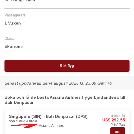
Passagerare
1 Vuxen
Class
Ekonomi
Sök flyg
Senast uppdaterad den
4 augusti 2026 kl. 23:09 GMT+0
Boka och få de bästa Asiana Airlines flygerbjudandena till
Bali Denpasar
Singapore (SIN)
Bali Denpasar (DPS)
Börja från
US$ 292.55
sön 9 aug.
Direkt
Pris/ Pax
Asiana Airlines
Bok