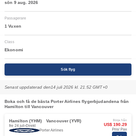
sön 9 aug. 2026
Passagerare
1 Vuxen
Class
Ekonomi
Sök flyg
Senast uppdaterad den
14 juli 2026 kl. 21:52 GMT+0
Boka och få de bästa Porter Airlines flygerbjudandena från
Hamilton till Vancouver
Hamilton (YHM)
Vancouver (YVR)
Börja från
US$ 190.29
fre 24 juli
Direkt
Pris/ Pax
Porter Airlines