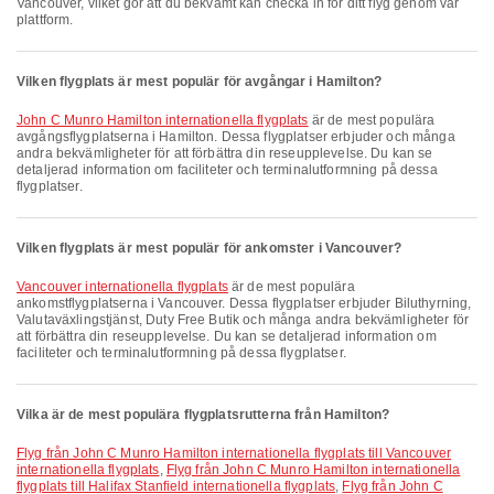
Vancouver, vilket gör att du bekvämt kan checka in för ditt flyg genom vår
plattform.
Vilken flygplats är mest populär för avgångar i Hamilton?
John C Munro Hamilton internationella flygplats
är de mest populära
avgångsflygplatserna i Hamilton. Dessa flygplatser erbjuder och många
andra bekvämligheter för att förbättra din reseupplevelse. Du kan se
detaljerad information om faciliteter och terminalutformning på dessa
flygplatser.
Vilken flygplats är mest populär för ankomster i Vancouver?
Vancouver internationella flygplats
är de mest populära
ankomstflygplatserna i Vancouver. Dessa flygplatser erbjuder Biluthyrning,
Valutaväxlingstjänst, Duty Free Butik och många andra bekvämligheter för
att förbättra din reseupplevelse. Du kan se detaljerad information om
faciliteter och terminalutformning på dessa flygplatser.
Vilka är de mest populära flygplatsrutterna från Hamilton?
Flyg från John C Munro Hamilton internationella flygplats till Vancouver
internationella flygplats
,
Flyg från John C Munro Hamilton internationella
flygplats till Halifax Stanfield internationella flygplats
,
Flyg från John C