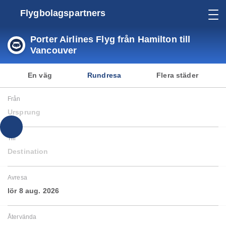
Flygbolagspartners
Porter Airlines Flyg från Hamilton till
Vancouver
En väg
Rundresa
Flera städer
Från
Ursprung
Till
Destination
Avresa
lör 8 aug. 2026
Återvända