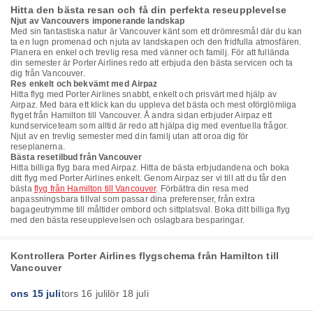
Hitta den bästa resan och få din perfekta reseupplevelse
Njut av Vancouvers imponerande landskap
Med sin fantastiska natur är Vancouver känt som ett drömresmål där du kan
ta en lugn promenad och njuta av landskapen och den fridfulla atmosfären.
Planera en enkel och trevlig resa med vänner och familj. För att fullända
din semester är Porter Airlines redo att erbjuda den bästa servicen och ta
dig från Vancouver.
Res enkelt och bekvämt med Airpaz
Hitta flyg med Porter Airlines snabbt, enkelt och prisvärt med hjälp av
Airpaz. Med bara ett klick kan du uppleva det bästa och mest oförglömliga
flyget från Hamilton till Vancouver. Å andra sidan erbjuder Airpaz ett
kundserviceteam som alltid är redo att hjälpa dig med eventuella frågor.
Njut av en trevlig semester med din familj utan att oroa dig för
reseplanerna.
Bästa resetilbud från Vancouver
Hitta billiga flyg bara med Airpaz. Hitta de bästa erbjudandena och boka
ditt flyg med Porter Airlines enkelt. Genom Airpaz ser vi till att du får den
bästa
flyg från Hamilton till Vancouver
. Förbättra din resa med
anpassningsbara tillval som passar dina preferenser, från extra
bagageutrymme till måltider ombord och sittplatsval. Boka ditt billiga flyg
med den bästa reseupplevelsen och oslagbara besparingar.
Kontrollera Porter Airlines flygschema från Hamilton till
Vancouver
ons 15 juli
tors 16 juli
lör 18 juli