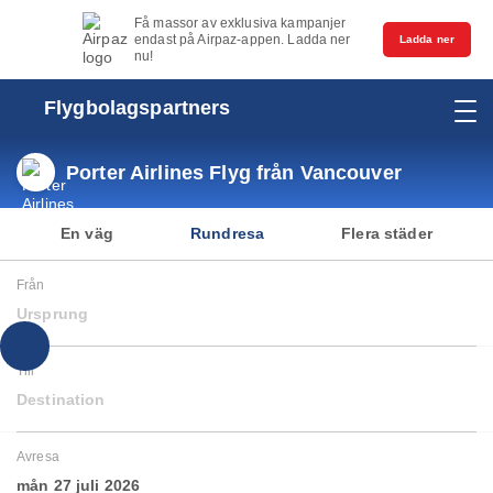
Få massor av exklusiva kampanjer
endast på Airpaz-appen. Ladda ner
Ladda ner
nu!
Flygbolagspartners
Porter Airlines Flyg från Vancouver
En väg
Rundresa
Flera städer
Från
Ursprung
Till
Destination
Avresa
mån 27 juli 2026