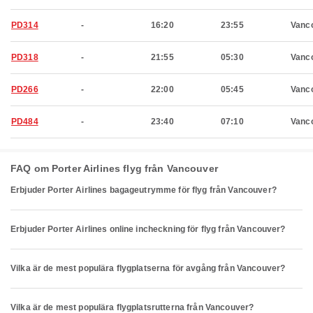
PD314
-
16:20
23:55
Vanc
PD318
-
21:55
05:30
Vanc
PD266
-
22:00
05:45
Vanc
PD484
-
23:40
07:10
Vanc
FAQ om Porter Airlines flyg från Vancouver
Erbjuder Porter Airlines bagageutrymme för flyg från Vancouver?
Erbjuder Porter Airlines online incheckning för flyg från Vancouver?
Vilka är de mest populära flygplatserna för avgång från Vancouver?
Vilka är de mest populära flygplatsrutterna från Vancouver?