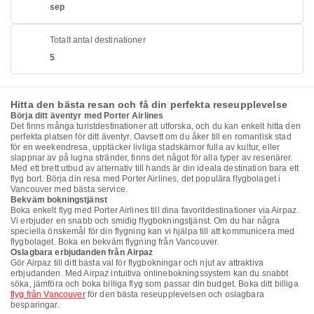
sep
Totalt antal destinationer
5
Hitta den bästa resan och få din perfekta reseupplevelse
Börja ditt äventyr med Porter Airlines
Det finns många turistdestinationer att utforska, och du kan enkelt hitta den
perfekta platsen för ditt äventyr. Oavsett om du åker till en romantisk stad
för en weekendresa, upptäcker livliga stadskärnor fulla av kultur, eller
slappnar av på lugna stränder, finns det något för alla typer av resenärer.
Med ett brett utbud av alternativ till hands är din ideala destination bara ett
flyg bort. Börja din resa med Porter Airlines, det populära flygbolaget i
Vancouver med bästa service.
Bekväm bokningstjänst
Boka enkelt flyg med Porter Airlines till dina favoritdestinationer via Airpaz.
Vi erbjuder en snabb och smidig flygbokningstjänst. Om du har några
speciella önskemål för din flygning kan vi hjälpa till att kommunicera med
flygbolaget. Boka en bekväm flygning från Vancouver.
Oslagbara erbjudanden från Airpaz
Gör Airpaz till ditt bästa val för flygbokningar och njut av attraktiva
erbjudanden. Med Airpaz intuitiva onlinebokningssystem kan du snabbt
söka, jämföra och boka billiga flyg som passar din budget. Boka ditt billiga
flyg från Vancouver
för den bästa reseupplevelsen och oslagbara
besparingar.