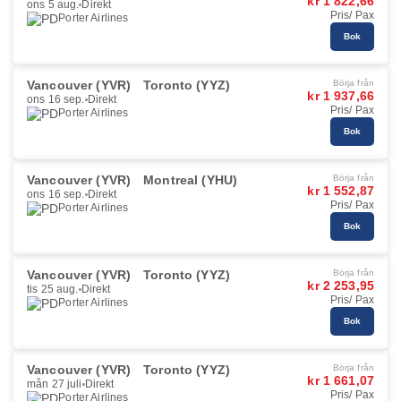
kr 1 822,66
ons 5 aug.
Direkt
Pris/ Pax
Porter Airlines
Bok
Vancouver (YVR)
Toronto (YYZ)
Börja från
kr 1 937,66
ons 16 sep.
Direkt
Pris/ Pax
Porter Airlines
Bok
Vancouver (YVR)
Montreal (YHU)
Börja från
kr 1 552,87
ons 16 sep.
Direkt
Pris/ Pax
Porter Airlines
Bok
Vancouver (YVR)
Toronto (YYZ)
Börja från
kr 2 253,95
tis 25 aug.
Direkt
Pris/ Pax
Porter Airlines
Bok
Vancouver (YVR)
Toronto (YYZ)
Börja från
kr 1 661,07
mån 27 juli
Direkt
Pris/ Pax
Porter Airlines