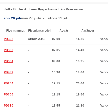
Kolla Porter Airlines flygschema från Vancouver
sön 26 juli
mån 27 juli
tis 28 juli
ons 29 juli
Flyg nummer.
Flygplansmodell
Avgår
Anländer
PD302
Airbus A350
07:00
14:35
Vanc
PD302
-
07:05
14:40
Vanc
PD304
-
09:00
16:35
Vanc
PD482
-
10:30
18:00
Vanc
PD264
-
12:15
20:00
Vanc
PD306
-
12:15
19:50
Vanc
PD310
-
13:55
21:30
Vanc