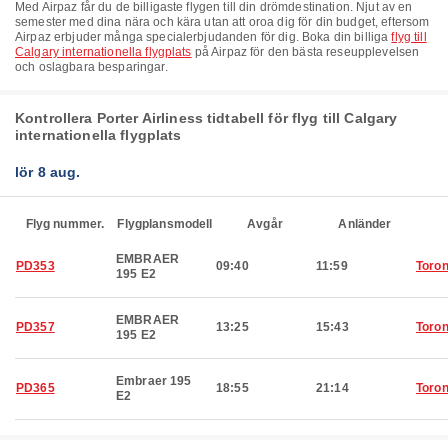
Med Airpaz får du de billigaste flygen till din drömdestination. Njut av en
semester med dina nära och kära utan att oroa dig för din budget, eftersom
Airpaz erbjuder många specialerbjudanden för dig. Boka din billiga
flyg till
Calgary internationella flygplats
på Airpaz för den bästa reseupplevelsen
och oslagbara besparingar.
Kontrollera Porter Airliness tidtabell för flyg till Calgary
internationella flygplats
lör 8 aug.
Flyg nummer.
Flygplansmodell
Avgår
Anländer
EMBRAER
PD353
09:40
11:59
Toron
195 E2
EMBRAER
PD357
13:25
15:43
Toron
195 E2
Embraer 195
PD365
18:55
21:14
Toron
E2