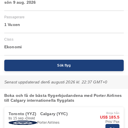
sön 9 aug. 2026
Passagerare
1 Vuxen
Class
Ekonomi
Sök flyg
Senast uppdaterad den
6 augusti 2026 kl. 22:37 GMT+0
Boka och få de bästa flygerbjudandena med Porter Airlines
till Calgary internationella flygplats
Toronto (YYZ)
Calgary (YYC)
Börja från
US$ 185.5
tis 15 sep.
Direkt
Pris/ Pax
Porter Airlines