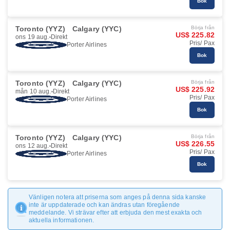
Bok
Toronto (YYZ)
Calgary (YYC)
Börja från
US$ 225.82
ons 19 aug.
Direkt
Pris/ Pax
Porter Airlines
Bok
Toronto (YYZ)
Calgary (YYC)
Börja från
US$ 225.92
mån 10 aug.
Direkt
Pris/ Pax
Porter Airlines
Bok
Toronto (YYZ)
Calgary (YYC)
Börja från
US$ 226.55
ons 12 aug.
Direkt
Pris/ Pax
Porter Airlines
Bok
Vänligen notera att priserna som anges på denna sida kanske
inte är uppdaterade och kan ändras utan föregående
meddelande. Vi strävar efter att erbjuda den mest exakta och
aktuella informationen.