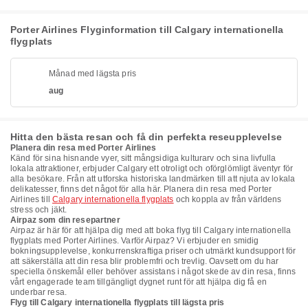
Porter Airlines Flyginformation till Calgary internationella
flygplats
Månad med lägsta pris
aug
Hitta den bästa resan och få din perfekta reseupplevelse
Planera din resa med Porter Airlines
Känd för sina hisnande vyer, sitt mångsidiga kulturarv och sina livfulla
lokala attraktioner, erbjuder Calgary ett otroligt och oförglömligt äventyr för
alla besökare. Från att utforska historiska landmärken till att njuta av lokala
delikatesser, finns det något för alla här. Planera din resa med Porter
Airlines till
Calgary internationella flygplats
och koppla av från världens
stress och jäkt.
Airpaz som din resepartner
Airpaz är här för att hjälpa dig med att boka flyg till Calgary internationella
flygplats med Porter Airlines. Varför Airpaz? Vi erbjuder en smidig
bokningsupplevelse, konkurrenskraftiga priser och utmärkt kundsupport för
att säkerställa att din resa blir problemfri och trevlig. Oavsett om du har
speciella önskemål eller behöver assistans i något skede av din resa, finns
vårt engagerade team tillgängligt dygnet runt för att hjälpa dig få en
underbar resa.
Flyg till Calgary internationella flygplats till lägsta pris