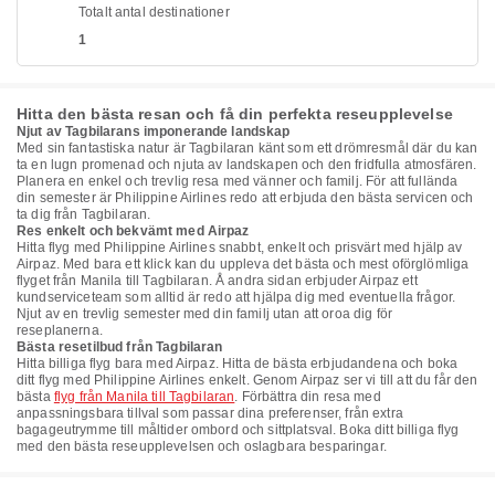
Totalt antal destinationer
1
Hitta den bästa resan och få din perfekta reseupplevelse
Njut av Tagbilarans imponerande landskap
Med sin fantastiska natur är Tagbilaran känt som ett drömresmål där du kan
ta en lugn promenad och njuta av landskapen och den fridfulla atmosfären.
Planera en enkel och trevlig resa med vänner och familj. För att fullända
din semester är Philippine Airlines redo att erbjuda den bästa servicen och
ta dig från Tagbilaran.
Res enkelt och bekvämt med Airpaz
Hitta flyg med Philippine Airlines snabbt, enkelt och prisvärt med hjälp av
Airpaz. Med bara ett klick kan du uppleva det bästa och mest oförglömliga
flyget från Manila till Tagbilaran. Å andra sidan erbjuder Airpaz ett
kundserviceteam som alltid är redo att hjälpa dig med eventuella frågor.
Njut av en trevlig semester med din familj utan att oroa dig för
reseplanerna.
Bästa resetilbud från Tagbilaran
Hitta billiga flyg bara med Airpaz. Hitta de bästa erbjudandena och boka
ditt flyg med Philippine Airlines enkelt. Genom Airpaz ser vi till att du får den
bästa
flyg från Manila till Tagbilaran
. Förbättra din resa med
anpassningsbara tillval som passar dina preferenser, från extra
bagageutrymme till måltider ombord och sittplatsval. Boka ditt billiga flyg
med den bästa reseupplevelsen och oslagbara besparingar.