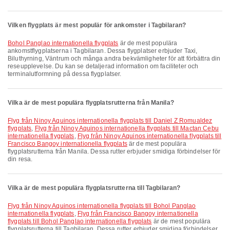
Vilken flygplats är mest populär för ankomster i Tagbilaran?
Bohol Panglao internationella flygplats
är de mest populära
ankomstflygplatserna i Tagbilaran. Dessa flygplatser erbjuder Taxi,
Biluthyrning, Väntrum och många andra bekvämligheter för att förbättra din
reseupplevelse. Du kan se detaljerad information om faciliteter och
terminalutformning på dessa flygplatser.
Vilka är de mest populära flygplatsrutterna från Manila?
Flyg från Ninoy Aquinos internationella flygplats till Daniel Z Romualdez
flygplats
,
Flyg från Ninoy Aquinos internationella flygplats till Mactan Cebu
internationella flygplats
,
Flyg från Ninoy Aquinos internationella flygplats till
Francisco Bangoy internationella flygplats
är de mest populära
flygplatsrutterna från Manila. Dessa rutter erbjuder smidiga förbindelser för
din resa.
Vilka är de mest populära flygplatsrutterna till Tagbilaran?
Flyg från Ninoy Aquinos internationella flygplats till Bohol Panglao
internationella flygplats
,
Flyg från Francisco Bangoy internationella
flygplats till Bohol Panglao internationella flygplats
är de mest populära
flygplatsrutterna till Tagbilaran. Dessa rutter erbjuder smidiga förbindelser