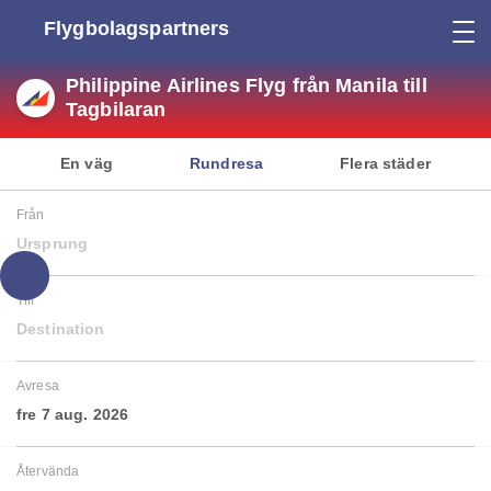
Flygbolagspartners
Philippine Airlines Flyg från Manila till
Tagbilaran
En väg
Rundresa
Flera städer
Från
Ursprung
Till
Destination
Avresa
fre 7 aug. 2026
Återvända