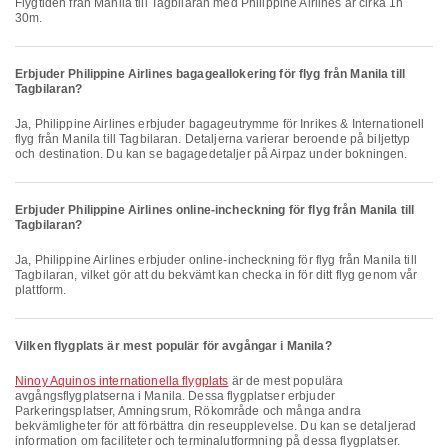
Flygtiden från Manila till Tagbilaran med Philippine Airlines är cirka 1h
30m.
Erbjuder Philippine Airlines bagageallokering för flyg från Manila till
Tagbilaran?
Ja, Philippine Airlines erbjuder bagageutrymme för Inrikes & Internationell
flyg från Manila till Tagbilaran. Detaljerna varierar beroende på biljettyp
och destination. Du kan se bagagedetaljer på Airpaz under bokningen.
Erbjuder Philippine Airlines online-incheckning för flyg från Manila till
Tagbilaran?
Ja, Philippine Airlines erbjuder online-incheckning för flyg från Manila till
Tagbilaran, vilket gör att du bekvämt kan checka in för ditt flyg genom vår
plattform.
Vilken flygplats är mest populär för avgångar i Manila?
Ninoy Aquinos internationella flygplats
är de mest populära
avgångsflygplatserna i Manila. Dessa flygplatser erbjuder
Parkeringsplatser, Amningsrum, Rökområde och många andra
bekvämligheter för att förbättra din reseupplevelse. Du kan se detaljerad
information om faciliteter och terminalutformning på dessa flygplatser.