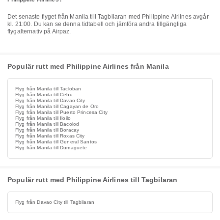
Det senaste flyget från Manila till Tagbilaran med Philippine Airlines avgår
kl. 21:00. Du kan se denna tidtabell och jämföra andra tillgängliga
flygalternativ på Airpaz.
Populär rutt med Philippine Airlines från Manila
Flyg från Manila till Tacloban
Flyg från Manila till Cebu
Flyg från Manila till Davao City
Flyg från Manila till Cagayan de Oro
Flyg från Manila till Puerto Princesa City
Flyg från Manila till Iloilo
Flyg från Manila till Bacolod
Flyg från Manila till Boracay
Flyg från Manila till Roxas City
Flyg från Manila till General Santos
Flyg från Manila till Dumaguete
Populär rutt med Philippine Airlines till Tagbilaran
Flyg från Davao City till Tagbilaran