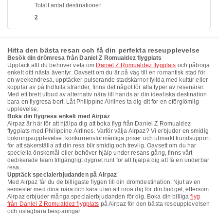
Totalt antal destinationer
2
Hitta den bästa resan och få din perfekta reseupplevelse
Besök din drömresa från Daniel Z Romualdez flygplats
Upptäck allt du behöver veta om
Daniel Z Romualdez flygplats
och påbörja
enkelt ditt nästa äventyr. Oavsett om du är på väg till en romantisk stad för
en weekendresa, upptäcker pulserande stadskärnor fyllda med kultur eller
kopplar av på fridfulla stränder, finns det något för alla typer av resenärer.
Med ett brett utbud av alternativ nära till hands är din idealiska destination
bara en flygresa bort. Låt Philippine Airlines ta dig dit för en oförglömlig
upplevelse.
Boka din flygresa enkelt med Airpaz
Airpaz är här för att hjälpa dig att boka flyg från Daniel Z Romualdez
flygplats med Philippine Airlines. Varför välja Airpaz? Vi erbjuder en smidig
bokningsupplevelse, konkurrensförmånliga priser och utmärkt kundsupport
för att säkerställa att din resa blir smidig och trevlig. Oavsett om du har
speciella önskemål eller behöver hjälp under resans gång, finns vårt
dedikerade team tillgängligt dygnet runt för att hjälpa dig att få en underbar
resa.
Upptäck specialerbjudanden på Airpaz
Med Airpaz får du de billigaste flygen till din drömdestination. Njut av en
semester med dina nära och kära utan att oroa dig för din budget, eftersom
Airpaz erbjuder många specialerbjudanden för dig. Boka din billiga
flyg
från Daniel Z Romualdez flygplats
på Airpaz för den bästa reseupplevelsen
och oslagbara besparingar.