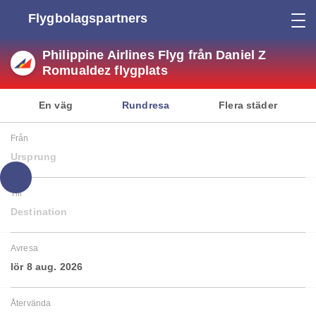
Flygbolagspartners
Philippine Airlines Flyg från Daniel Z
Romualdez flygplats
En väg
Rundresa
Flera städer
Från
Ursprung
Till
Destination
Avresa
lör 8 aug. 2026
Återvända