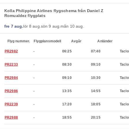
Kolla Philippine Airlines flygschema från Daniel Z
Romualdez flygplats
fre 7 aug.
lör 8 aug.
sön 9 aug.
mån 10 aug.
Flyg nummer.
Flygplansmodell
Avgår
Anländer
PR2982
-
06:25
07:40
Tacl
PR2233
-
08:30
09:10
Tacl
PR2984
-
09:10
10:30
Tacl
PR2986
-
13:35
14:55
Tacl
PR2239
-
17:20
18:05
Tacl
PR2988
-
18:55
20:15
Tacl