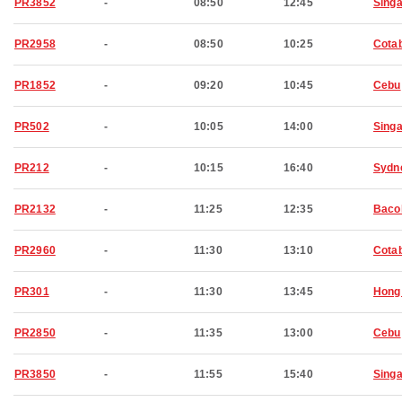
PR3852
-
08:50
12:45
Sing
PR2958
-
08:50
10:25
Cota
PR1852
-
09:20
10:45
Cebu
PR502
-
10:05
14:00
Sing
PR212
-
10:15
16:40
Sydn
PR2132
-
11:25
12:35
Baco
PR2960
-
11:30
13:10
Cota
PR301
-
11:30
13:45
Hong
PR2850
-
11:35
13:00
Cebu
PR3850
-
11:55
15:40
Sing