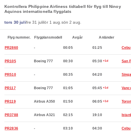
Kontrollera Philippine Airliness tidtabell för flyg till Ninoy
Aquinos internationella flygplats
tors 30 juli
fre 31 juli
lör 1 aug.
sön 2 aug.
Flyg nummer.
Flygplansmodell
Avgår
Anländer
PR2860
-
00:05
01:25
Cebu
PR105
Boeing 777
00:30
05:30
+1d
San 
PR510
-
00:35
04:20
Sing
PR117
Boeing 777
01:05
05:45
+1d
Vanc
PR119
Airbus A350
01:50
06:05
+1d
Toron
PR3788
Airbus A321
02:15
19:10
Istan
PR2836
-
03:10
04:30
Cebu