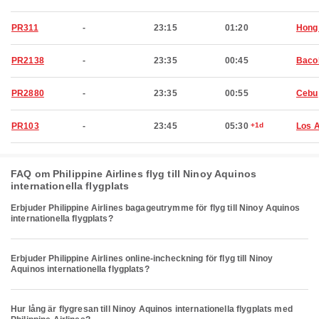
PR311
-
23:15
01:20
Hong
PR2138
-
23:35
00:45
Baco
PR2880
-
23:35
00:55
Cebu
PR103
-
23:45
05:30
+1d
Los 
FAQ om Philippine Airlines flyg till Ninoy Aquinos
internationella flygplats
Erbjuder Philippine Airlines bagageutrymme för flyg till Ninoy Aquinos
internationella flygplats?
Erbjuder Philippine Airlines online-incheckning för flyg till Ninoy
Aquinos internationella flygplats?
Hur lång är flygresan till Ninoy Aquinos internationella flygplats med