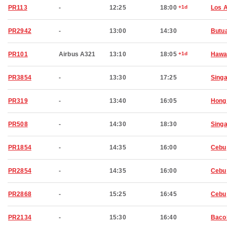
PR113
-
12:25
18:00
+1d
Los 
PR2942
-
13:00
14:30
Butu
PR101
Airbus A321
13:10
18:05
+1d
Hawai
PR3854
-
13:30
17:25
Sing
PR319
-
13:40
16:05
Hong
PR508
-
14:30
18:30
Sing
PR1854
-
14:35
16:00
Cebu
PR2854
-
14:35
16:00
Cebu
PR2868
-
15:25
16:45
Cebu
PR2134
-
15:30
16:40
Baco