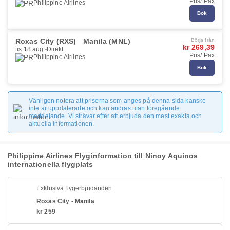
Pris/ Pax
Philippine Airlines
Bok
Roxas City (RXS)
Manila (MNL)
Börja från
kr 269,39
tis 18 aug.
Direkt
Pris/ Pax
Philippine Airlines
Bok
Vänligen notera att priserna som anges på denna sida kanske
inte är uppdaterade och kan ändras utan föregående
meddelande. Vi strävar efter att erbjuda den mest exakta och
aktuella informationen.
Philippine Airlines Flyginformation till Ninoy Aquinos
internationella flygplats
Exklusiva flygerbjudanden
Roxas City - Manila
kr 259