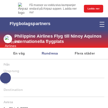
Få massor av exklusiva kampanjer
endast på Airpaz-appen. Ladda ner
Ladda ner
nu!
Flygbolagspartners
Philippine Airlines Flyg till Ninoy Aquinos
internationella flygplats
En väg
Rundresa
Flera städer
Från
Ursprung
Till
Destination
Avresa