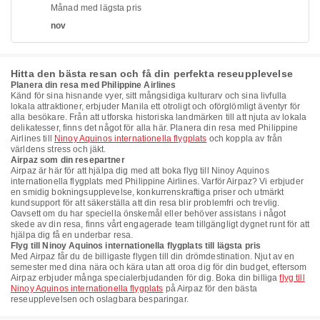
Månad med lägsta pris
nov
Hitta den bästa resan och få din perfekta reseupplevelse
Planera din resa med Philippine Airlines
Känd för sina hisnande vyer, sitt mångsidiga kulturarv och sina livfulla
lokala attraktioner, erbjuder Manila ett otroligt och oförglömligt äventyr för
alla besökare. Från att utforska historiska landmärken till att njuta av lokala
delikatesser, finns det något för alla här. Planera din resa med Philippine
Airlines till
Ninoy Aquinos internationella flygplats
och koppla av från
världens stress och jäkt.
Airpaz som din resepartner
Airpaz är här för att hjälpa dig med att boka flyg till Ninoy Aquinos
internationella flygplats med Philippine Airlines. Varför Airpaz? Vi erbjuder
en smidig bokningsupplevelse, konkurrenskraftiga priser och utmärkt
kundsupport för att säkerställa att din resa blir problemfri och trevlig.
Oavsett om du har speciella önskemål eller behöver assistans i något
skede av din resa, finns vårt engagerade team tillgängligt dygnet runt för att
hjälpa dig få en underbar resa.
Flyg till Ninoy Aquinos internationella flygplats till lägsta pris
Med Airpaz får du de billigaste flygen till din drömdestination. Njut av en
semester med dina nära och kära utan att oroa dig för din budget, eftersom
Airpaz erbjuder många specialerbjudanden för dig. Boka din billiga
flyg till
Ninoy Aquinos internationella flygplats
på Airpaz för den bästa
reseupplevelsen och oslagbara besparingar.