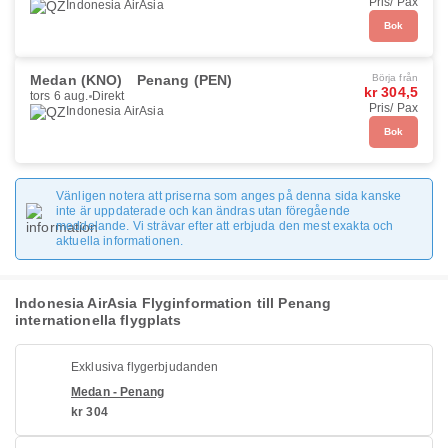
Pris/ Pax
Indonesia AirAsia
Bok
Medan (KNO)
Penang (PEN)
Börja från
kr 304,5
tors 6 aug.
Direkt
Pris/ Pax
Indonesia AirAsia
Bok
Vänligen notera att priserna som anges på denna sida kanske
inte är uppdaterade och kan ändras utan föregående
meddelande. Vi strävar efter att erbjuda den mest exakta och
aktuella informationen.
Indonesia AirAsia Flyginformation till Penang
internationella flygplats
Exklusiva flygerbjudanden
Medan - Penang
kr 304