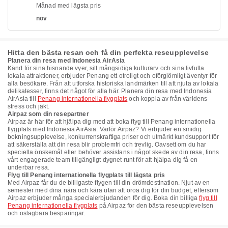
Månad med lägsta pris
nov
Hitta den bästa resan och få din perfekta reseupplevelse
Planera din resa med Indonesia AirAsia
Känd för sina hisnande vyer, sitt mångsidiga kulturarv och sina livfulla
lokala attraktioner, erbjuder Penang ett otroligt och oförglömligt äventyr för
alla besökare. Från att utforska historiska landmärken till att njuta av lokala
delikatesser, finns det något för alla här. Planera din resa med Indonesia
AirAsia till
Penang internationella flygplats
och koppla av från världens
stress och jäkt.
Airpaz som din resepartner
Airpaz är här för att hjälpa dig med att boka flyg till Penang internationella
flygplats med Indonesia AirAsia. Varför Airpaz? Vi erbjuder en smidig
bokningsupplevelse, konkurrenskraftiga priser och utmärkt kundsupport för
att säkerställa att din resa blir problemfri och trevlig. Oavsett om du har
speciella önskemål eller behöver assistans i något skede av din resa, finns
vårt engagerade team tillgängligt dygnet runt för att hjälpa dig få en
underbar resa.
Flyg till Penang internationella flygplats till lägsta pris
Med Airpaz får du de billigaste flygen till din drömdestination. Njut av en
semester med dina nära och kära utan att oroa dig för din budget, eftersom
Airpaz erbjuder många specialerbjudanden för dig. Boka din billiga
flyg till
Penang internationella flygplats
på Airpaz för den bästa reseupplevelsen
och oslagbara besparingar.