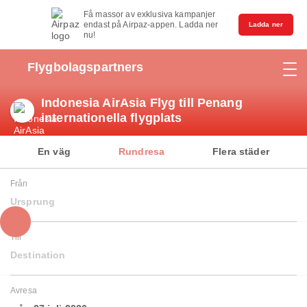
Få massor av exklusiva kampanjer
endast på Airpaz-appen. Ladda ner
Ladda ner
nu!
Flygbolagspartners
Indonesia AirAsia Flyg till Penang
internationella flygplats
En väg
Rundresa
Flera städer
Från
Ursprung
Till
Destination
Avresa