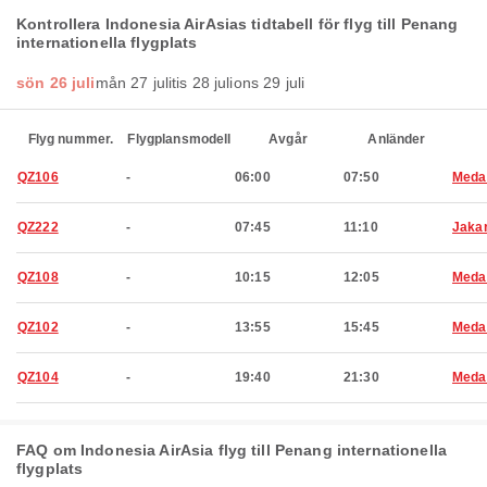
Kontrollera Indonesia AirAsias tidtabell för flyg till Penang
internationella flygplats
sön 26 juli
mån 27 juli
tis 28 juli
ons 29 juli
Flyg nummer.
Flygplansmodell
Avgår
Anländer
QZ106
-
06:00
07:50
Meda
QZ222
-
07:45
11:10
Jaka
QZ108
-
10:15
12:05
Meda
QZ102
-
13:55
15:45
Meda
QZ104
-
19:40
21:30
Meda
FAQ om Indonesia AirAsia flyg till Penang internationella
flygplats