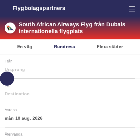
Flygbolagspartners
South African Airways Flyg från Dubais
internationella flygplats
En väg
Rundresa
Flera städer
Från
Ursprung
Till
Destination
Avresa
mån 10 aug. 2026
Återvända