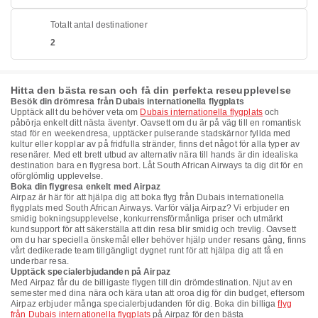
Totalt antal destinationer
2
Hitta den bästa resan och få din perfekta reseupplevelse
Besök din drömresa från Dubais internationella flygplats
Upptäck allt du behöver veta om
Dubais internationella flygplats
och
påbörja enkelt ditt nästa äventyr. Oavsett om du är på väg till en romantisk
stad för en weekendresa, upptäcker pulserande stadskärnor fyllda med
kultur eller kopplar av på fridfulla stränder, finns det något för alla typer av
resenärer. Med ett brett utbud av alternativ nära till hands är din idealiska
destination bara en flygresa bort. Låt South African Airways ta dig dit för en
oförglömlig upplevelse.
Boka din flygresa enkelt med Airpaz
Airpaz är här för att hjälpa dig att boka flyg från Dubais internationella
flygplats med South African Airways. Varför välja Airpaz? Vi erbjuder en
smidig bokningsupplevelse, konkurrensförmånliga priser och utmärkt
kundsupport för att säkerställa att din resa blir smidig och trevlig. Oavsett
om du har speciella önskemål eller behöver hjälp under resans gång, finns
vårt dedikerade team tillgängligt dygnet runt för att hjälpa dig att få en
underbar resa.
Upptäck specialerbjudanden på Airpaz
Med Airpaz får du de billigaste flygen till din drömdestination. Njut av en
semester med dina nära och kära utan att oroa dig för din budget, eftersom
Airpaz erbjuder många specialerbjudanden för dig. Boka din billiga
flyg
från Dubais internationella flygplats
på Airpaz för den bästa