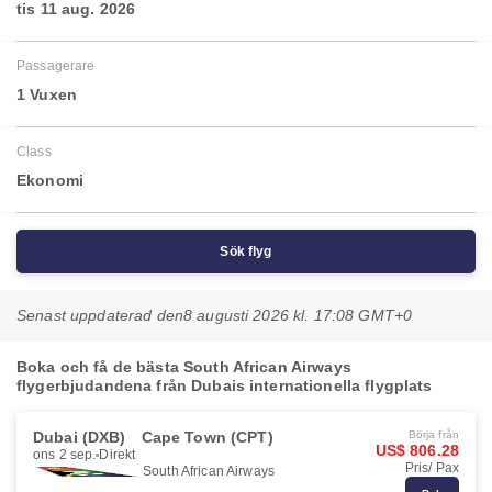
tis 11 aug. 2026
Passagerare
1 Vuxen
Class
Ekonomi
Sök flyg
Senast uppdaterad den
8 augusti 2026 kl. 17:08 GMT+0
Boka och få de bästa South African Airways
flygerbjudandena från Dubais internationella flygplats
Dubai (DXB)
Cape Town (CPT)
Börja från
US$ 806.28
ons 2 sep.
Direkt
Pris/ Pax
South African Airways