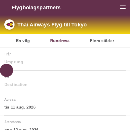
Flygbolagspartners
Thai Airways Flyg till Tokyo
En väg
Rundresa
Flera städer
Från
Ursprung
Till
Destination
Avresa
tis 11 aug. 2026
Återvända
ons 12 aug. 2026