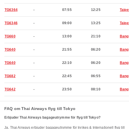
TG6364
-
07:55
12:25
Taipe
TG6346
-
09:00
13:25
Taipe
TG660
-
13:00
21:10
Bang
TG640
-
21:55
06:20
Bang
TG640
-
22:10
06:20
Bang
TG682
-
22:45
06:55
Bang
TG642
-
23:50
08:10
Bang
FAQ om Thai Airways flyg till Tokyo
Erbjuder Thai Airways bagageutrymme för flyg till Tokyo?
Ja, Thai Airways erbjuder bagageutrymme för Inrikes & Internationell flyg till