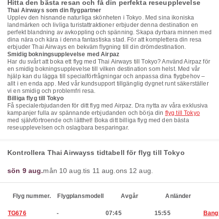
Hitta den bästa resan och få din perfekta reseupplevelse
Thai Airways som din flygpartner
Upplev den hisnande naturliga skönheten i Tokyo. Med sina ikoniska
landmärken och livliga turistattraktioner erbjuder denna destination en
perfekt blandning av avkoppling och spänning. Skapa dyrbara minnen med
dina nära och kära i denna fantastiska stad. För att komplettera din resa
erbjuder Thai Airways en bekväm flygning till din drömdestination.
Smidig bokningsupplevelse med Airpaz
Har du svårt att boka ett flyg med Thai Airways till Tokyo? Använd Airpaz för
en smidig bokningsupplevelse till vilken destination som helst. Med vår
hjälp kan du lägga till specialförfrågningar och anpassa dina flygbehov –
allt i en enda app. Med vår kundsupport tillgänglig dygnet runt säkerställer
vi en smidig och problemfri resa.
Billiga flyg till Tokyo
Få specialerbjudanden för ditt flyg med Airpaz. Dra nytta av våra exklusiva
kampanjer fulla av spännande erbjudanden och börja din
flyg till Tokyo
med självförtroende och lätthet! Boka ditt billiga flyg med den bästa
reseupplevelsen och oslagbara besparingar.
Kontrollera Thai Airwayss tidtabell för flyg till Tokyo
sön 9 aug.
mån 10 aug.
tis 11 aug.
ons 12 aug.
Flyg nummer.
Flygplansmodell
Avgår
Anländer
TG676
-
07:45
15:55
Bang