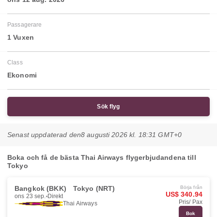
Passagerare
1 Vuxen
Class
Ekonomi
Sök flyg
Senast uppdaterad den
8 augusti 2026 kl. 18:31 GMT+0
Boka och få de bästa Thai Airways flygerbjudandena till
Tokyo
Bangkok (BKK)
Tokyo (NRT)
Börja från
US$ 340.94
ons 23 sep.
Direkt
Pris/ Pax
Thai Airways
Bok