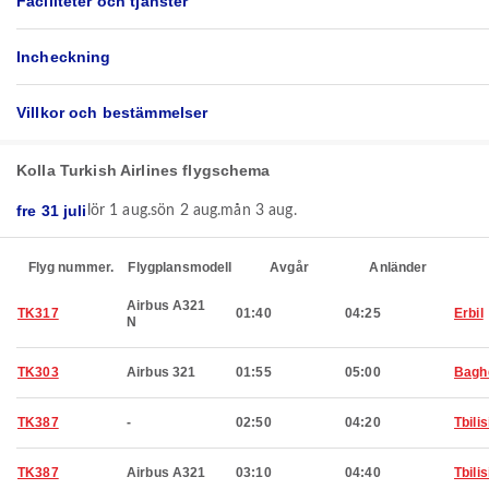
Faciliteter och tjänster
Incheckning
Villkor och bestämmelser
Kolla Turkish Airlines flygschema
fre 31 juli
lör 1 aug.
sön 2 aug.
mån 3 aug.
Flyg nummer.
Flygplansmodell
Avgår
Anländer
Airbus A321
TK317
01:40
04:25
Erbil
N
TK303
Airbus 321
01:55
05:00
Bagh
TK387
-
02:50
04:20
Tbilis
TK387
Airbus A321
03:10
04:40
Tbilis