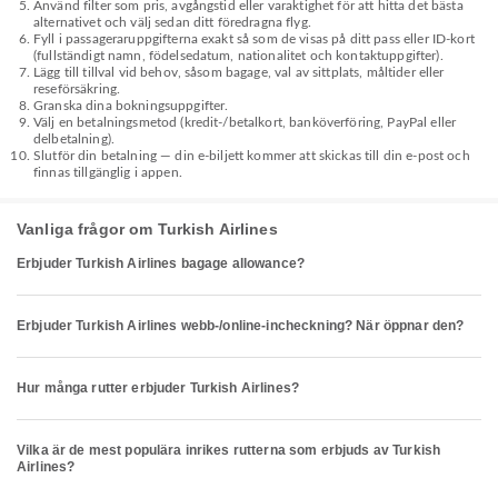
Använd filter som pris, avgångstid eller varaktighet för att hitta det bästa
alternativet och välj sedan ditt föredragna flyg.
Fyll i passageraruppgifterna exakt så som de visas på ditt pass eller ID-kort
(fullständigt namn, födelsedatum, nationalitet och kontaktuppgifter).
Lägg till tillval vid behov, såsom bagage, val av sittplats, måltider eller
reseförsäkring.
Granska dina bokningsuppgifter.
Välj en betalningsmetod (kredit-/betalkort, banköverföring, PayPal eller
delbetalning).
Slutför din betalning — din e-biljett kommer att skickas till din e-post och
finnas tillgänglig i appen.
Vanliga frågor om Turkish Airlines
Erbjuder Turkish Airlines bagage allowance?
Erbjuder Turkish Airlines webb-/online-incheckning? När öppnar den?
Hur många rutter erbjuder Turkish Airlines?
Vilka är de mest populära inrikes rutterna som erbjuds av Turkish
Airlines?