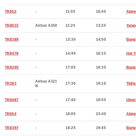
TK652
-
11:05
16:45
Algie
TK8015
Airbus A350
11:25
13:25
Yang
TK8389
-
13:30
14:50
Bang
TK8478
-
14:40
16:15
Hat Y
TK8395
-
17:05
18:35
Bang
Airbus A321
TK383
17:30
19:10
Tbilis
N
TK8487
-
17:40
18:55
Ubon
TK654
-
18:05
23:40
Algie
TK8397
-
18:25
19:45
Bang