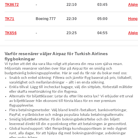
TK8672
-
22:10
03:45
Algie
TK71
Boeing 777
22:30
05:00
Hong
TK656
-
23:25
04:55
Algie
Varför resenärer väljer Airpaz för Turkish Airlines
flygbokningar
Vi tycker att det ska vara lika roligt att planera din resa som själva resan.
Miljontals resenärer världen över litar på Airpaz för en smidig och
budgetvänlig bokningsupplevelse. Här är vad du får när du bokar med oss:
Snabb och enkel sökning: Filtrera och jämför flyg baserat på pris, tidtabell,
varaktighet och mellanlandningar – allt i en enda sökning.
Enkla tillval: Lägg till incheckat bagage, välj din sittplats, förbeställ måltider
eller skaffa reseförsäkring för din flygresa.
Alternativ för biljettklasser: Letar du efter lite extra lyx? Vi erbjuder ett urval
av biljettklasser från ekonomi till första klass för en mer premium
flygupplevelse.
Flera betalningsmetoder: Välj bland kredit-/betalkort, banköverföringar,
PayPal, e-plånböcker och många populära lokala betalningsalternativ.
Smidig biljettbekräftelse: Få din bokningsbekräftelse och din biljett
levererad direkt till din e-postinkorg efter att betalningen är genomförd.
Global kundsupport: Vårt flerspråkiga kundsupportteam är redo dygnet
runt, alla dagar, för att hjälpa dig med bokningsändringar, avbokningar
eller andra frågor.