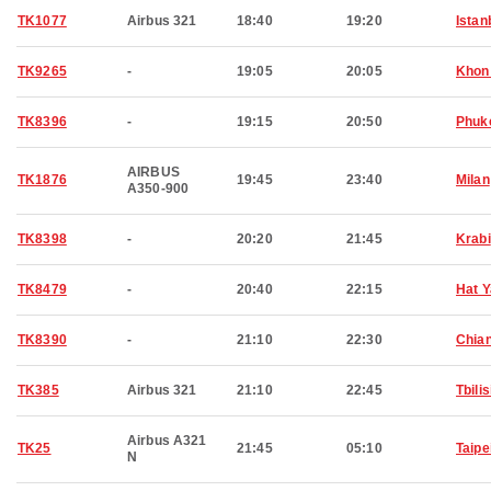
TK1077
Airbus 321
18:40
19:20
Istan
TK9265
-
19:05
20:05
Khon
TK8396
-
19:15
20:50
Phuk
AIRBUS
TK1876
19:45
23:40
Milan
A350-900
TK8398
-
20:20
21:45
Krabi
TK8479
-
20:40
22:15
Hat Y
TK8390
-
21:10
22:30
Chia
TK385
Airbus 321
21:10
22:45
Tbilis
Airbus A321
TK25
21:45
05:10
Taipe
N