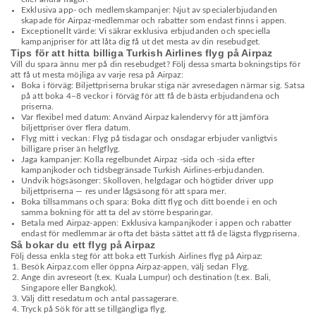
Exklusiva app- och medlemskampanjer: Njut av specialerbjudanden
skapade för Airpaz-medlemmar och rabatter som endast finns i appen.
Exceptionellt värde: Vi säkrar exklusiva erbjudanden och speciella
kampanjpriser för att låta dig få ut det mesta av din resebudget.
Tips för att hitta billiga Turkish Airlines flyg på Airpaz
Vill du spara ännu mer på din resebudget? Följ dessa smarta bokningstips för
att få ut mesta möjliga av varje resa på Airpaz:
Boka i förväg: Biljettpriserna brukar stiga när avresedagen närmar sig. Satsa
på att boka 4–8 veckor i förväg för att få de bästa erbjudandena och
priserna.
Var flexibel med datum: Använd Airpaz kalendervy för att jämföra
biljettpriser över flera datum.
Flyg mitt i veckan: Flyg på tisdagar och onsdagar erbjuder vanligtvis
billigare priser än helgflyg.
Jaga kampanjer: Kolla regelbundet Airpaz -sida och -sida efter
kampanjkoder och tidsbegränsade Turkish Airlines-erbjudanden.
Undvik högsäsonger: Skolloven, helgdagar och högtider driver upp
biljettpriserna — res under lågsäsong för att spara mer.
Boka tillsammans och spara: Boka ditt flyg och ditt boende i en och
samma bokning för att ta del av större besparingar.
Betala med Airpaz-appen: Exklusiva kampanjkoder i appen och rabatter
endast för medlemmar är ofta det bästa sättet att få de lägsta flygpriserna.
Så bokar du ett flyg på Airpaz
Följ dessa enkla steg för att boka ett Turkish Airlines flyg på Airpaz:
Besök Airpaz.com eller öppna Airpaz-appen, välj sedan Flyg.
Ange din avreseort (t.ex. Kuala Lumpur) och destination (t.ex. Bali,
Singapore eller Bangkok).
Välj ditt resedatum och antal passagerare.
Tryck på Sök för att se tillgängliga flyg.