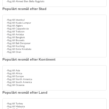
-flyg till Ahmed Ben Bella flygplats
Populärt resmål efter Stad
-flyg till Istanbul
-flyg till Kuala Lumpur
-flyg till Algiers
-flyg till Cappadocia
-flyg till Trabzon
-flyg till Antalya
-flyg till Bangkok
-flyg till Brussels
-flyg till Bali Denpasar
-flyg till Kuching
-flyg till Kota Kinabalu
-flyg till Oran
Populärt resmål efter Kontinent
-flyg till Asia
-flyg till Africa
-flyg till Europe
-flyg till North America
-flyg till South America
-flyg till Oceania
Populärt resmål efter Land
-flyg till Turkey
-flyg till Malaysia