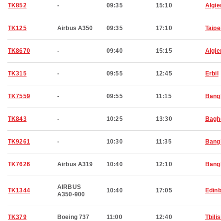
TK852
-
09:35
15:10
Algie
TK125
Airbus A350
09:35
17:10
Taipe
TK8670
-
09:40
15:15
Algie
TK315
-
09:55
12:45
Erbil
TK7559
-
09:55
11:15
Bang
TK843
-
10:25
13:30
Bagh
TK9261
-
10:30
11:35
Bang
TK7626
Airbus A319
10:40
12:10
Bang
AIRBUS
TK1344
10:40
17:05
Edin
A350-900
TK379
Boeing 737
11:00
12:40
Tbilis