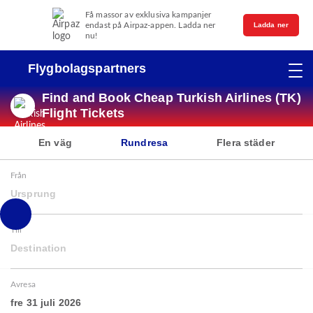
Få massor av exklusiva kampanjer
endast på Airpaz-appen. Ladda ner
Ladda ner
nu!
Flygbolagspartners
Find and Book Cheap Turkish Airlines (TK)
Flight Tickets
En väg
Rundresa
Flera städer
Från
Ursprung
Till
Destination
Avresa
fre 31 juli 2026