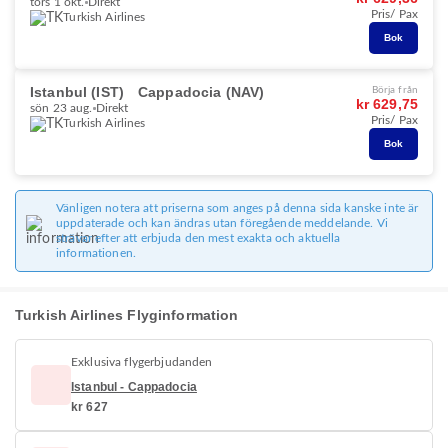
tors 1 okt.
Direkt
Pris/ Pax
Turkish Airlines
Bok
Istanbul (IST)
Cappadocia (NAV)
Börja från
kr 629,75
sön 23 aug.
Direkt
Pris/ Pax
Turkish Airlines
Bok
Vänligen notera att priserna som anges på denna sida kanske inte är
uppdaterade och kan ändras utan föregående meddelande. Vi
strävar efter att erbjuda den mest exakta och aktuella
informationen.
Turkish Airlines Flyginformation
Exklusiva flygerbjudanden
Istanbul - Cappadocia
kr 627