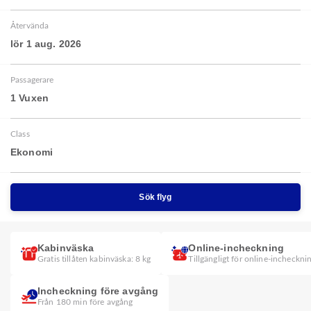
Återvända
lör 1 aug. 2026
Passagerare
1 Vuxen
Class
Ekonomi
Sök flyg
Kabinväska
Online-incheckning
Gratis tillåten kabinväska: 8 kg
Tillgängligt för online-incheckni
Incheckning före avgång
Från 180 min före avgång