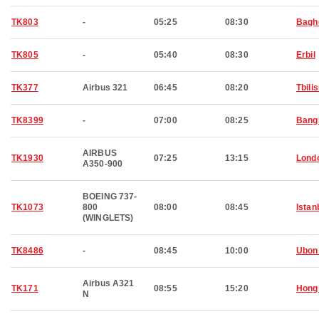
TK803
-
05:25
08:30
Bagh
TK805
-
05:40
08:30
Erbil
TK377
Airbus 321
06:45
08:20
Tbilis
TK8399
-
07:00
08:25
Bang
AIRBUS
TK1930
07:25
13:15
Lond
A350-900
BOEING 737-
TK1073
800
08:00
08:45
Istan
(WINGLETS)
TK8486
-
08:45
10:00
Ubon
Airbus A321
TK171
08:55
15:20
Hong
N