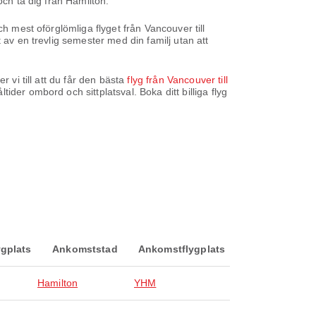
och ta dig från Hamilton.
h mest oförglömliga flyget från Vancouver till
 av en trevlig semester med din familj utan att
 vi till att du får den bästa
flyg från Vancouver till
der ombord och sittplatsval. Boka ditt billiga flyg
gplats
Ankomststad
Ankomstflygplats
Hamilton
YHM