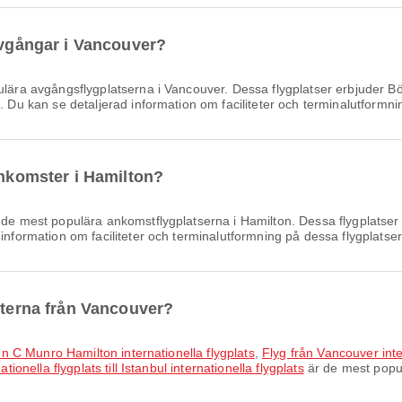
 avgångar i Vancouver?
lära avgångsflygplatserna i Vancouver. Dessa flygplatser erbjuder B
. Du kan se detaljerad information om faciliteter och terminalutformni
ankomster i Hamilton?
de mest populära ankomstflygplatserna i Hamilton. Dessa flygplatser
information om faciliteter och terminalutformning på dessa flygplatser
tterna från Vancouver?
John C Munro Hamilton internationella flygplats
,
Flyg från Vancouver inter
ionella flygplats till Istanbul internationella flygplats
är de mest popul