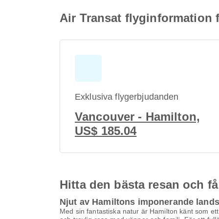
Air Transat flyginformation 
Exklusiva flygerbjudanden
Vancouver - Hamilton,
US$ 185.04
Hitta den bästa resan och få
Njut av Hamiltons imponerande land
Med sin fantastiska natur är Hamilton känt som et