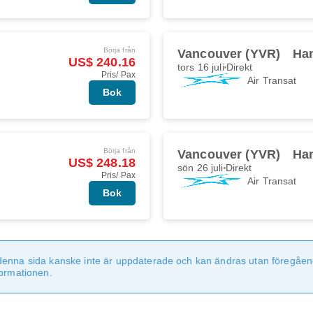
Börja från
Vancouver (YVR)
Ha
US$ 240.16
tors 16 juli
Direkt
Pris/ Pax
Air Transat
Bok
Börja från
Vancouver (YVR)
Ha
US$ 248.18
sön 26 juli
Direkt
Pris/ Pax
Air Transat
Bok
denna sida kanske inte är uppdaterade och kan ändras utan föregåen
formationen.