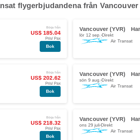
ansat flygerbjudandena från Vancouver 
Börja från
Vancouver (YVR)
Ha
US$ 185.04
lör 12 sep.
Direkt
Pris/ Pax
Air Transat
Bok
Börja från
Vancouver (YVR)
Ha
US$ 202.62
sön 9 aug.
Direkt
Pris/ Pax
Air Transat
Bok
Börja från
Vancouver (YVR)
Ha
US$ 218.32
ons 29 juli
Direkt
Pris/ Pax
Air Transat
Bok