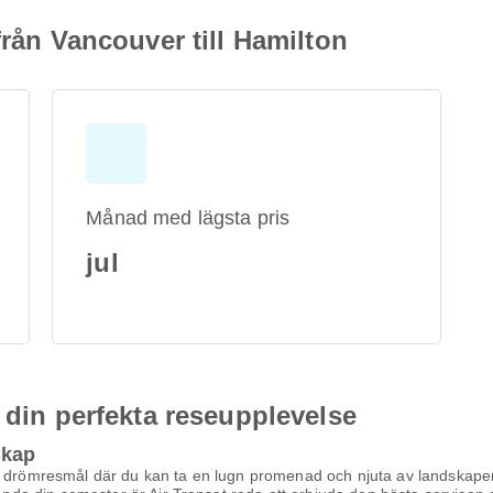
från Vancouver till Hamilton
Månad med lägsta pris
jul
 din perfekta reseupplevelse
skap
t drömresmål där du kan ta en lugn promenad och njuta av landskapen