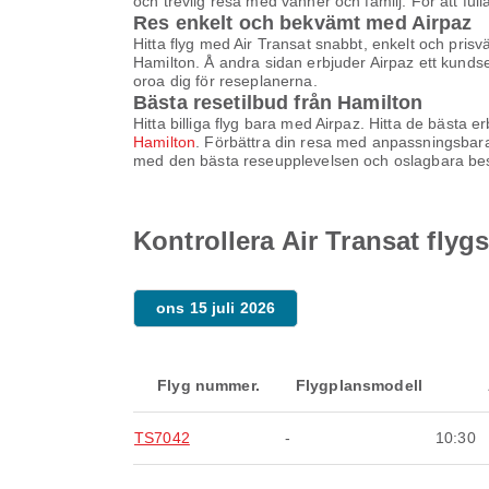
och trevlig resa med vänner och familj. För att ful
Res enkelt och bekvämt med Airpaz
Hitta flyg med Air Transat snabbt, enkelt och prisv
Hamilton. Å andra sidan erbjuder Airpaz ett kundser
oroa dig för reseplanerna.
Bästa resetilbud från Hamilton
Hitta billiga flyg bara med Airpaz. Hitta de bästa 
Hamilton
. Förbättra din resa med anpassningsbara t
med den bästa reseupplevelsen och oslagbara bes
Kontrollera Air Transat flyg
ons 15 juli 2026
Flyg nummer.
Flygplansmodell
TS7042
-
10:30