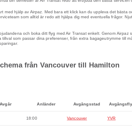
lända din semester är Air Transat redo att erbjuda den bästa servicen 
ärt med hjälp av Airpaz. Med bara ett klick kan du uppleva det bästa oc
viceteam som alltid är redo att hjälpa dig med eventuella frågor. Njut
erbjudandena och boka ditt flyg med Air Transat enkelt. Genom Airpaz ser
illval som passar dina preferenser, från extra bagageutrymme till målti
paringar.
schema från Vancouver till Hamilton
Avgår
Anländer
Avgångsstad
Avgångsfly
18:00
Vancouver
YVR