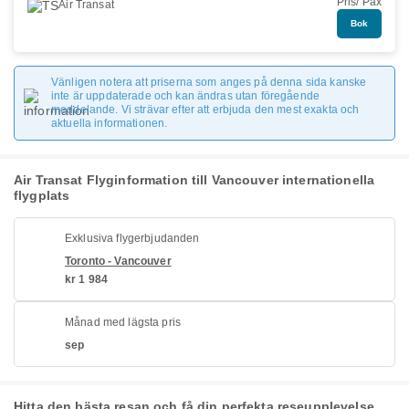
Pris/ Pax
Air Transat
Bok
Vänligen notera att priserna som anges på denna sida kanske
inte är uppdaterade och kan ändras utan föregående
meddelande. Vi strävar efter att erbjuda den mest exakta och
aktuella informationen.
Air Transat Flyginformation till Vancouver internationella
flygplats
Exklusiva flygerbjudanden
Toronto - Vancouver
kr 1 984
Månad med lägsta pris
sep
Hitta den bästa resan och få din perfekta reseupplevelse