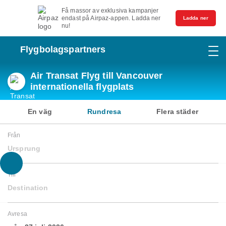
Få massor av exklusiva kampanjer
endast på Airpaz-appen. Ladda ner
Ladda ner
nu!
Flygbolagspartners
Air Transat Flyg till Vancouver
internationella flygplats
En väg
Rundresa
Flera städer
Från
Ursprung
Till
Destination
Avresa