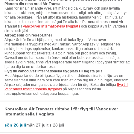
Planera din resa med Air Transat
Känd för sina hisnande vyer, sitt mångsidiga kulturarv och sina livfulla
lokala attraktioner, erbjuder Vancouver ett otroligt och oförglömligt äventyr
för alla besökare. Från att utforska historiska landmärken till att njuta av
lokala delikatesser, finns det något för alla här. Planera din resa med Air
Transat till
Vancouver internationella flygplats
och koppla av från världens
stress och jäkt.
Airpaz som din resepartner
Airpaz är här för att hjälpa dig med att boka flyg till Vancouver
internationella flygplats med Air Transat. Varför Airpaz? Vi erbjuder en
smidig bokningsupplevelse, konkurrenskraftiga priser och utmärkt
kundsupport för att säkerställa att din resa blir problemfri och trevlig.
Oavsett om du har speciella önskemål eller behöver assistans i något
skede av din resa, finns vårt engagerade team tillgängligt dygnet runt för att
hjälpa dig få en underbar resa.
Flyg till Vancouver internationella flygplats till lägsta pris
Med Airpaz får du de billigaste flygen till din drömdestination. Njut av en
semester med dina nära och kära utan att oroa dig för din budget, eftersom
Airpaz erbjuder många specialerbjudanden för dig. Boka din billiga
flyg till
Vancouver internationella flygplats
på Airpaz för den bästa
reseupplevelsen och oslagbara besparingar.
Kontrollera Air Transats tidtabell för flyg till Vancouver
internationella flygplats
sön 26 juli
mån 27 juli
tis 28 juli