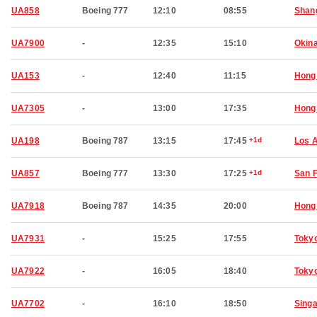
UA858
Boeing 777
12:10
08:55
Shan
UA7900
-
12:35
15:10
Okin
UA153
-
12:40
11:15
Hong
UA7305
-
13:00
17:35
Hong
UA198
Boeing 787
13:15
17:45
+1d
Los 
UA857
Boeing 777
13:30
17:25
+1d
San 
UA7918
Boeing 787
14:35
20:00
Hong
UA7931
-
15:25
17:55
Toky
UA7922
-
16:05
18:40
Toky
UA7702
-
16:10
18:50
Sing