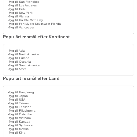
-flyg till San Francisco
-flyg till Los Angeles
-flyg till Cebu
-flyg till New York
-flyg till Vienna
-flyg till Ho Chi Minh City
-flyg till Fort Myers Southwest Florida
-flyg till Vancouver
Populärt resmål efter Kontinent
-flyg till Asia
-flyg till North America
-flyg till Europe
-flyg till Oceania
-flyg till South America
-flyg till Africa
Populärt resmål efter Land
-flyg till Hongkong
-flyg till Japan
-flyg till USA
-flyg till Taiwan
-flyg till Thailand
-flyg till Filippinerna
-flyg till Österrike
-flyg till Vietnam
-flyg till Kanada
-flyg till Sydkorea
-flyg till Mexiko
-flyg till Kina