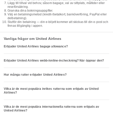
Lägg till tillval vid behov, såsom bagage, val av sittplats, måltider eller
reseförsäkring.
Granska dina bokningsuppgifter.
Välj en betalningsmetod (kredit-/betalkort, banköverföring, PayPal eller
delbetalning).
Slutför din betalning — din e-biljett kommer att skickas till din e-post och
finnas tillgänglig i appen.
Vanliga frågor om United Airlines
Erbjuder United Airlines bagage allowance?
Erbjuder United Airlines webb-/online-incheckning? När öppnar den?
Hur många rutter erbjuder United Airlines?
Vilka är de mest populära inrikes rutterna som erbjuds av United
Airlines?
Vilka är de mest populära internationella rutterna som erbjuds av
United Airlines?