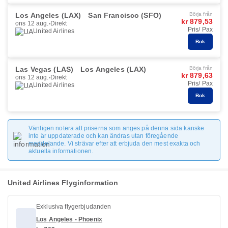
Los Angeles (LAX)
San Francisco (SFO)
Börja från
kr 879,53
ons 12 aug.
Direkt
Pris/ Pax
United Airlines
Bok
Las Vegas (LAS)
Los Angeles (LAX)
Börja från
kr 879,63
ons 12 aug.
Direkt
Pris/ Pax
United Airlines
Bok
Vänligen notera att priserna som anges på denna sida kanske
inte är uppdaterade och kan ändras utan föregående
meddelande. Vi strävar efter att erbjuda den mest exakta och
aktuella informationen.
United Airlines Flyginformation
Exklusiva flygerbjudanden
Los Angeles - Phoenix