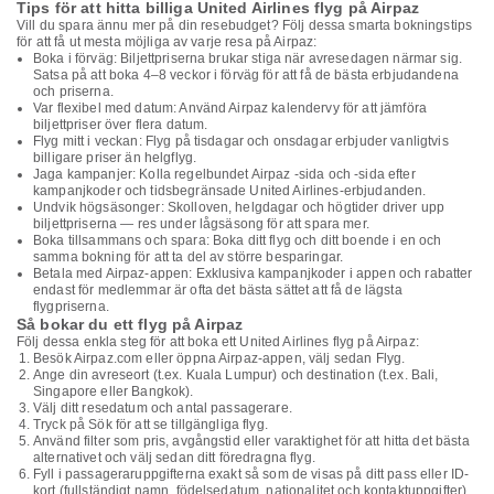
Tips för att hitta billiga United Airlines flyg på Airpaz
Vill du spara ännu mer på din resebudget? Följ dessa smarta bokningstips
för att få ut mesta möjliga av varje resa på Airpaz:
Boka i förväg: Biljettpriserna brukar stiga när avresedagen närmar sig.
Satsa på att boka 4–8 veckor i förväg för att få de bästa erbjudandena
och priserna.
Var flexibel med datum: Använd Airpaz kalendervy för att jämföra
biljettpriser över flera datum.
Flyg mitt i veckan: Flyg på tisdagar och onsdagar erbjuder vanligtvis
billigare priser än helgflyg.
Jaga kampanjer: Kolla regelbundet Airpaz -sida och -sida efter
kampanjkoder och tidsbegränsade United Airlines-erbjudanden.
Undvik högsäsonger: Skolloven, helgdagar och högtider driver upp
biljettpriserna — res under lågsäsong för att spara mer.
Boka tillsammans och spara: Boka ditt flyg och ditt boende i en och
samma bokning för att ta del av större besparingar.
Betala med Airpaz-appen: Exklusiva kampanjkoder i appen och rabatter
endast för medlemmar är ofta det bästa sättet att få de lägsta
flygpriserna.
Så bokar du ett flyg på Airpaz
Följ dessa enkla steg för att boka ett United Airlines flyg på Airpaz:
Besök Airpaz.com eller öppna Airpaz-appen, välj sedan Flyg.
Ange din avreseort (t.ex. Kuala Lumpur) och destination (t.ex. Bali,
Singapore eller Bangkok).
Välj ditt resedatum och antal passagerare.
Tryck på Sök för att se tillgängliga flyg.
Använd filter som pris, avgångstid eller varaktighet för att hitta det bästa
alternativet och välj sedan ditt föredragna flyg.
Fyll i passageraruppgifterna exakt så som de visas på ditt pass eller ID-
kort (fullständigt namn, födelsedatum, nationalitet och kontaktuppgifter).