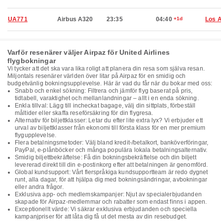
UA771
Airbus A320
23:35
04:40
+1d
Los 
Varför resenärer väljer Airpaz för United Airlines
flygbokningar
Vi tycker att det ska vara lika roligt att planera din resa som själva resan.
Miljontals resenärer världen över litar på Airpaz för en smidig och
budgetvänlig bokningsupplevelse. Här är vad du får när du bokar med oss:
Snabb och enkel sökning: Filtrera och jämför flyg baserat på pris,
tidtabell, varaktighet och mellanlandningar – allt i en enda sökning.
Enkla tillval: Lägg till incheckat bagage, välj din sittplats, förbeställ
måltider eller skaffa reseförsäkring för din flygresa.
Alternativ för biljettklasser: Letar du efter lite extra lyx? Vi erbjuder ett
urval av biljettklasser från ekonomi till första klass för en mer premium
flygupplevelse.
Flera betalningsmetoder: Välj bland kredit-/betalkort, banköverföringar,
PayPal, e-plånböcker och många populära lokala betalningsalternativ.
Smidig biljettbekräftelse: Få din bokningsbekräftelse och din biljett
levererad direkt till din e-postinkorg efter att betalningen är genomförd.
Global kundsupport: Vårt flerspråkiga kundsupportteam är redo dygnet
runt, alla dagar, för att hjälpa dig med bokningsändringar, avbokningar
eller andra frågor.
Exklusiva app- och medlemskampanjer: Njut av specialerbjudanden
skapade för Airpaz-medlemmar och rabatter som endast finns i appen.
Exceptionellt värde: Vi säkrar exklusiva erbjudanden och speciella
kampanjpriser för att låta dig få ut det mesta av din resebudget.