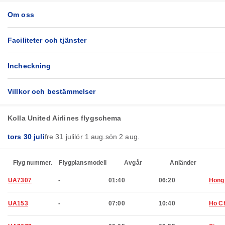
Om oss
Faciliteter och tjänster
Incheckning
Villkor och bestämmelser
Kolla United Airlines flygschema
tors 30 juli
fre 31 juli
lör 1 aug.
sön 2 aug.
Flyg nummer.
Flygplansmodell
Avgår
Anländer
UA7307
-
01:40
06:20
Hong
UA153
-
07:00
10:40
Ho Ch