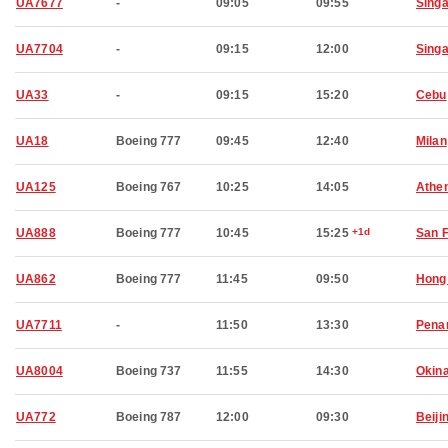
UA7677
-
09:05
09:55
Sing
UA7704
-
09:15
12:00
Sing
UA33
-
09:15
15:20
Cebu
UA18
Boeing 777
09:45
12:40
Milan
UA125
Boeing 767
10:25
14:05
Athe
UA888
Boeing 777
10:45
15:25
+1d
San 
UA862
Boeing 777
11:45
09:50
Hong
UA7711
-
11:50
13:30
Pena
UA8004
Boeing 737
11:55
14:30
Okin
UA772
Boeing 787
12:00
09:30
Beiji