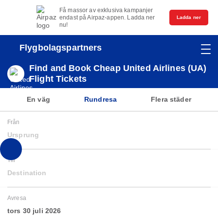
Få massor av exklusiva kampanjer
endast på Airpaz-appen. Ladda ner
Ladda ner
nu!
Flygbolagspartners
Find and Book Cheap United Airlines (UA)
Flight Tickets
En väg
Rundresa
Flera städer
Från
Ursprung
Till
Destination
Avresa
tors 30 juli 2026