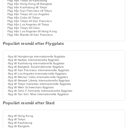
Flyg från Tokyo till Kaohsiung
Flyg från Hong Kong till Bangkok
Flyg från Kaohsiung till Tokyo
Flyg från San Francisco till Tokyo
Flyg från Tokyo till Los Angeles
Flyg från Cebu till Tokyo
Flyg från Tokyo till San Francisco
Flyg från Los Angeles till Tokyo
Flyg från Tokyo till Cebu
Flyg från Los Angeles till Hong Kong
Flyg från Manila till San Francisco
Populärt resmål efter Flygplats
-flyg till Hongkongs internationella flygplats
-flyg till Naritas internationella flygplats
-flyg till Kaohsiung internationella flygplats
-flyg till Bangkok Suvarnabhumis flygplats
-flyg till San Francisco internationella flygplats
-flyg till Los Angeles internationella flygplats
-flyg till Mactan Cebu internationella flygplats
-flyg till Newark Liberty internationella flygplats
-flyg till Tokyo Hanedas internationella flygplats
-flyg till Wien Schwechats flygplats
-flyg till John F Kennedy internationella flygplats
-flyg till Tan Son Nhat internationella flygplats
Populärt resmål efter Stad
-flyg till Hong Kong
-flyg till Tokyo
-flyg till Kaohsiung
-flyg till Bangkok