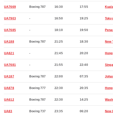
UA7669
Boeing 787
16:30
17:55
Kual
UA7903
-
16:50
19:25
Toky
UA7685
-
18:10
19:50
Pena
UA188
Boeing 787
21:25
18:30
New 
UA821
-
21:45
20:20
Hong
UA7681
-
21:55
22:40
Sing
UA187
Boeing 787
22:00
07:35
Joha
UA878
Boeing 777
22:30
20:35
Hong
UA612
Boeing 787
22:30
14:25
Wash
UA83
Boeing 737
23:35
06:20
New 