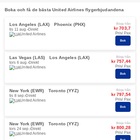
Boka och få de bästa United Airlines flygerbjudandena
Los Angeles (LAX)
Phoenix (PHX)
Börja från
kr 703,7
tis 11 aug.
Direkt
Pris/ Pax
United Airlines
Bok
Las Vegas (LAS)
Los Angeles (LAX)
Börja från
kr 757,44
tors 6 aug.
Direkt
Pris/ Pax
United Airlines
Bok
New York (EWR)
Toronto (YYZ)
Börja från
kr 797,54
tis 8 sep.
Direkt
Pris/ Pax
United Airlines
Bok
New York (EWR)
Toronto (YYZ)
Börja från
kr 800,28
tors 24 sep.
Direkt
Pris/ Pax
United Airlines
Bok