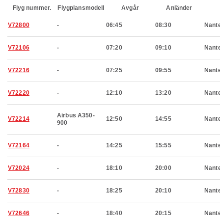
Flyg nummer.
Flygplansmodell
Avgår
Anländer
V72800
-
06:45
08:30
Nant
V72106
-
07:20
09:10
Nant
V72216
-
07:25
09:55
Nant
V72220
-
12:10
13:20
Nant
Airbus A350-
V72214
12:50
14:55
Nant
900
V72164
-
14:25
15:55
Nant
V72024
-
18:10
20:00
Nant
V72830
-
18:25
20:10
Nant
V72646
-
18:40
20:15
Nant