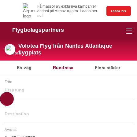
Få massor av exklusiva kampanjer
endast på Airpaz-appen. Ladda ner
Ladda ner
nu!
Flygbolagspartners
Volotea Flyg från Nantes Atlantique
flygplats
En väg
Rundresa
Flera städer
Från
Ursprung
Till
Destination
Avresa