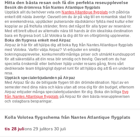
Hitta den bästa resan och få din perfekta reseupplevelse
Besök din drömresa från Nantes Atlantique flygplats
Upptäck allt du behöver veta om
Nantes Atlantique flygplats
och påbörja
enkelt ditt nästa äventyr. Oavsett om du är på väg till en romantisk stad för
en weekendresa, upptäcker pulserande stadskärnor fyllda med kultur eller
kopplar av på fridfulla stränder, finns det något för alla typer av resenärer.
Med ett brett utbud av alternativ nära till hands är din idealiska destination
bara en flygresa bort. Låt Volotea ta dig dit för en oförglömlig upplevelse.
Boka din flygresa enkelt med Airpaz
Airpaz är här för att hjälpa dig att boka flyg från Nantes Atlantique flygplats
med Volotea. Varför välja Airpaz? Vi erbjuder en smidig
bokningsupplevelse, konkurrensförmånliga priser och utmärkt kundsupport
för att säkerställa att din resa blir smidig och trevlig. Oavsett om du har
speciella önskemål eller behöver hjälp under resans gång, finns vårt
dedikerade team tillgängligt dygnet runt för att hjälpa dig att få en underbar
resa.
Upptäck specialerbjudanden på Airpaz
Med Airpaz får du de billigaste flygen till din drömdestination. Njut av en
semester med dina nära och kära utan att oroa dig för din budget, eftersom
Airpaz erbjuder många specialerbjudanden för dig. Boka din billiga
flyg
från Nantes Atlantique flygplats
på Airpaz för den bästa reseupplevelsen
och oslagbara besparingar.
Kolla Volotea flygschema från Nantes Atlantique flygplats
tis 28 juli
ons 29 juli
tors 30 juli