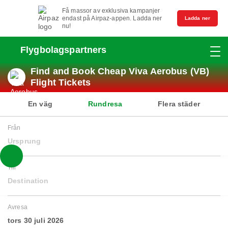
Få massor av exklusiva kampanjer
endast på Airpaz-appen. Ladda ner
Ladda ner
nu!
Flygbolagspartners
Find and Book Cheap Viva Aerobus (VB)
Flight Tickets
En väg
Rundresa
Flera städer
Från
Ursprung
Till
Destination
Avresa
tors 30 juli 2026