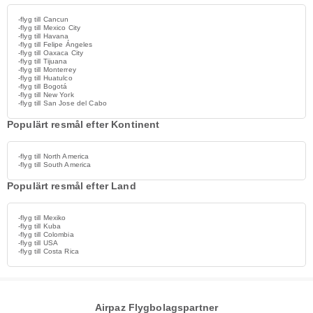
-flyg till Cancun
-flyg till Mexico City
-flyg till Havana
-flyg till Felipe Ángeles
-flyg till Oaxaca City
-flyg till Tijuana
-flyg till Monterrey
-flyg till Huatulco
-flyg till Bogotá
-flyg till New York
-flyg till San Jose del Cabo
Populärt resmål efter Kontinent
-flyg till North America
-flyg till South America
Populärt resmål efter Land
-flyg till Mexiko
-flyg till Kuba
-flyg till Colombia
-flyg till USA
-flyg till Costa Rica
Airpaz Flygbolagspartner