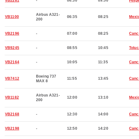
VB2281
-
06:30
09:50
Felip
Airbus A321-
VB1100
06:35
08:25
Mexic
200
VB2196
-
07:00
08:25
Canc
VB9245
-
08:55
10:45
Toluc
VB2164
-
10:05
11:35
Canc
Boeing 737
VB7412
11:55
13:45
Canc
MAX 8
Airbus A321-
VB1182
12:00
13:10
Mexic
200
VB2168
-
12:30
14:00
Canc
VB2198
-
12:50
14:20
Canc