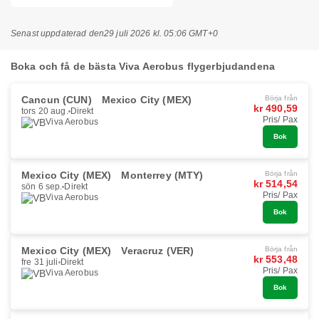
Senast uppdaterad den
29 juli 2026 kl. 05:06 GMT+0
Boka och få de bästa Viva Aerobus flygerbjudandena
Cancun (CUN)
Mexico City (MEX)
Börja från
kr 490,59
tors 20 aug.
Direkt
Pris/ Pax
Viva Aerobus
Bok
Mexico City (MEX)
Monterrey (MTY)
Börja från
kr 514,54
sön 6 sep.
Direkt
Pris/ Pax
Viva Aerobus
Bok
Mexico City (MEX)
Veracruz (VER)
Börja från
kr 553,48
fre 31 juli
Direkt
Pris/ Pax
Viva Aerobus
Bok