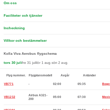
Om oss
Faciliteter och tjänster
Incheckning
Villkor och bestämmelser
Kolla Viva Aerobus flygschema
tors 30 juli
fre 31 juli
lör 1 aug.
sön 2 aug.
Flyg nummer.
Flygplansmodell
Avgår
Anländer
VB771
-
02:00
05:35
Bogo
Airbus A321-
VB1232
05:00
07:30
Mexic
200