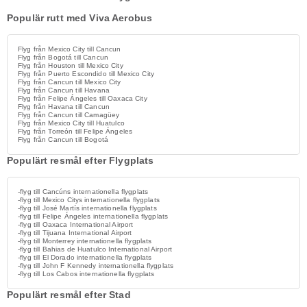
Populär rutt med Viva Aerobus
Flyg från Mexico City till Cancun
Flyg från Bogotá till Cancun
Flyg från Houston till Mexico City
Flyg från Puerto Escondido till Mexico City
Flyg från Cancun till Mexico City
Flyg från Cancun till Havana
Flyg från Felipe Ángeles till Oaxaca City
Flyg från Havana till Cancun
Flyg från Cancun till Camagüey
Flyg från Mexico City till Huatulco
Flyg från Torreón till Felipe Ángeles
Flyg från Cancun till Bogotá
Populärt resmål efter Flygplats
-flyg till Cancúns internationella flygplats
-flyg till Mexico Citys internationella flygplats
-flyg till José Martís internationella flygplats
-flyg till Felipe Ángeles internationella flygplats
-flyg till Oaxaca International Airport
-flyg till Tijuana International Airport
-flyg till Monterrey internationella flygplats
-flyg till Bahias de Huatulco International Airport
-flyg till El Dorado internationella flygplats
-flyg till John F Kennedy internationella flygplats
-flyg till Los Cabos internationella flygplats
Populärt resmål efter Stad