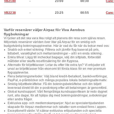
VB2180
-
23:00
00:30
Canc
VB2238
-
23:25
00:55
Canc
Varför resenärer väljer Airpaz för Viva Aerobus
flygbokningar
Vi tycker att det ska vara lika roligt att planera din resa som själva resan.
Miljontals resenärer världen över litar på Airpaz för en smidig och
budgetvänlig bokningsupplevelse. Här är vad du får när du bokar med oss:
Snabb och enkel sökning: Filtrera och jämför flyg baserat på pris,
tidtabell, varaktighet och mellanlandningar – allt i en enda sökning.
Enkla tillval: Lägg till incheckat bagage, välj din sittplats, förbeställ
måltider eller skaffa reseförsäkring för din flygresa.
Alternativ för biljettklasser: Letar du efter lite extra lyx? Vi erbjuder ett
urval av biljettklasser från ekonomi till första klass för en mer premium
flygupplevelse.
Flera betalningsmetoder: Välj bland kredit-/betalkort, banköverföringar,
PayPal, e-plånböcker och många populära lokala betalningsalternativ.
Smidig biljettbekräftelse: Få din bokningsbekräftelse och din biljett
levererad direkt till din e-postinkorg efter att betalningen är genomförd.
Global kundsupport: Vårt flerspråkiga kundsupportteam är redo dygnet
runt, alla dagar, för att hjälpa dig med bokningsändringar, avbokningar
eller andra frågor.
Exklusiva app- och medlemskampanjer: Njut av specialerbjudanden
skapade för Airpaz-medlemmar och rabatter som endast finns i appen.
Exceptionellt värde: Vi säkrar exklusiva erbjudanden och speciella