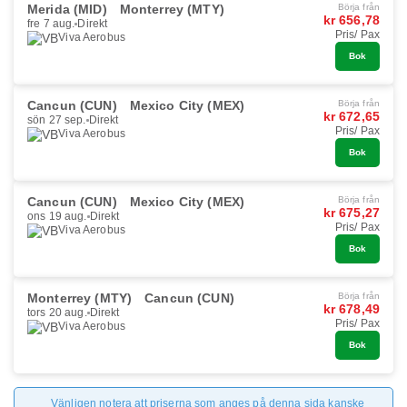
Merida (MID)
Monterrey (MTY)
Börja från
kr 656,78
fre 7 aug.
Direkt
Pris/ Pax
Viva Aerobus
Bok
Cancun (CUN)
Mexico City (MEX)
Börja från
kr 672,65
sön 27 sep.
Direkt
Pris/ Pax
Viva Aerobus
Bok
Cancun (CUN)
Mexico City (MEX)
Börja från
kr 675,27
ons 19 aug.
Direkt
Pris/ Pax
Viva Aerobus
Bok
Monterrey (MTY)
Cancun (CUN)
Börja från
kr 678,49
tors 20 aug.
Direkt
Pris/ Pax
Viva Aerobus
Bok
Vänligen notera att priserna som anges på denna sida kanske