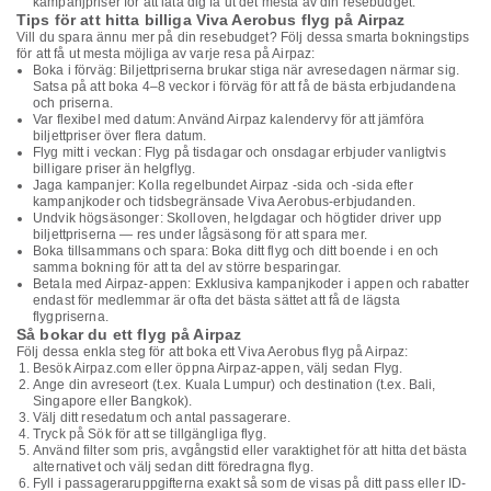
kampanjpriser för att låta dig få ut det mesta av din resebudget.
Tips för att hitta billiga Viva Aerobus flyg på Airpaz
Vill du spara ännu mer på din resebudget? Följ dessa smarta bokningstips
för att få ut mesta möjliga av varje resa på Airpaz:
Boka i förväg: Biljettpriserna brukar stiga när avresedagen närmar sig.
Satsa på att boka 4–8 veckor i förväg för att få de bästa erbjudandena
och priserna.
Var flexibel med datum: Använd Airpaz kalendervy för att jämföra
biljettpriser över flera datum.
Flyg mitt i veckan: Flyg på tisdagar och onsdagar erbjuder vanligtvis
billigare priser än helgflyg.
Jaga kampanjer: Kolla regelbundet Airpaz -sida och -sida efter
kampanjkoder och tidsbegränsade Viva Aerobus-erbjudanden.
Undvik högsäsonger: Skolloven, helgdagar och högtider driver upp
biljettpriserna — res under lågsäsong för att spara mer.
Boka tillsammans och spara: Boka ditt flyg och ditt boende i en och
samma bokning för att ta del av större besparingar.
Betala med Airpaz-appen: Exklusiva kampanjkoder i appen och rabatter
endast för medlemmar är ofta det bästa sättet att få de lägsta
flygpriserna.
Så bokar du ett flyg på Airpaz
Följ dessa enkla steg för att boka ett Viva Aerobus flyg på Airpaz:
Besök Airpaz.com eller öppna Airpaz-appen, välj sedan Flyg.
Ange din avreseort (t.ex. Kuala Lumpur) och destination (t.ex. Bali,
Singapore eller Bangkok).
Välj ditt resedatum och antal passagerare.
Tryck på Sök för att se tillgängliga flyg.
Använd filter som pris, avgångstid eller varaktighet för att hitta det bästa
alternativet och välj sedan ditt föredragna flyg.
Fyll i passageraruppgifterna exakt så som de visas på ditt pass eller ID-