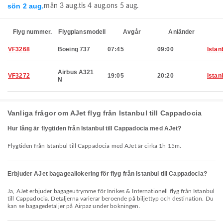
sön 2 aug.
mån 3 aug.
tis 4 aug.
ons 5 aug.
Flyg nummer.
Flygplansmodell
Avgår
Anländer
VF3268
Boeing 737
07:45
09:00
Istan
Airbus A321
VF3272
19:05
20:20
Istan
N
Vanliga frågor om AJet flyg från Istanbul till Cappadocia
Hur lång är flygtiden från Istanbul till Cappadocia med AJet?
Flygtiden från Istanbul till Cappadocia med AJet är cirka 1h 15m.
Erbjuder AJet bagageallokering för flyg från Istanbul till Cappadocia?
Ja, AJet erbjuder bagageutrymme för Inrikes & Internationell flyg från Istanbul
till Cappadocia. Detaljerna varierar beroende på biljettyp och destination. Du
kan se bagagedetaljer på Airpaz under bokningen.