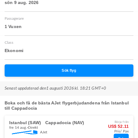
sön 9 aug. 2026
Passagerare
1 Vuxen
Class
Ekonomi
Sök flyg
Senast uppdaterad den
1 augusti 2026 kl. 18:21 GMT+0
Boka och få de bästa AJet flygerbjudandena från Istanbul
till Cappadocia
Istanbul (SAW)
Cappadocia (NAV)
Börja från
US$ 52.11
fre 14 aug.
Direkt
Pris/ Pax
AJet