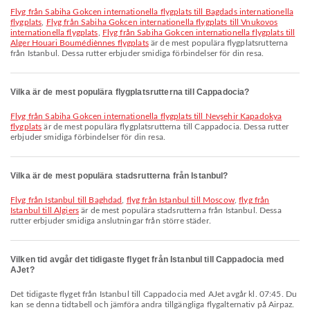
Flyg från Sabiha Gokcen internationella flygplats till Bagdads internationella
flygplats
,
Flyg från Sabiha Gokcen internationella flygplats till Vnukovos
internationella flygplats
,
Flyg från Sabiha Gokcen internationella flygplats till
Alger Houari Boumédiènnes flygplats
är de mest populära flygplatsrutterna
från Istanbul. Dessa rutter erbjuder smidiga förbindelser för din resa.
Vilka är de mest populära flygplatsrutterna till Cappadocia?
Flyg från Sabiha Gokcen internationella flygplats till Nevşehir Kapadokya
flygplats
är de mest populära flygplatsrutterna till Cappadocia. Dessa rutter
erbjuder smidiga förbindelser för din resa.
Vilka är de mest populära stadsrutterna från Istanbul?
flyg från Istanbul till Baghdad
,
flyg från Istanbul till Moscow
,
flyg från
Istanbul till Algiers
är de mest populära stadsrutterna från Istanbul. Dessa
rutter erbjuder smidiga anslutningar från större städer.
Vilken tid avgår det tidigaste flyget från Istanbul till Cappadocia med
AJet?
Det tidigaste flyget från Istanbul till Cappadocia med AJet avgår kl. 07:45. Du
kan se denna tidtabell och jämföra andra tillgängliga flygalternativ på Airpaz.