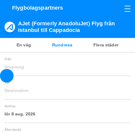
Flygbolagspartners
AJet (Formerly AnadoluJet) Flyg från
Istanbul till Cappadocia
En väg
Rundresa
Flera städer
Från
Ursprung
Till
Destination
Avresa
lör 8 aug. 2026
Återvända