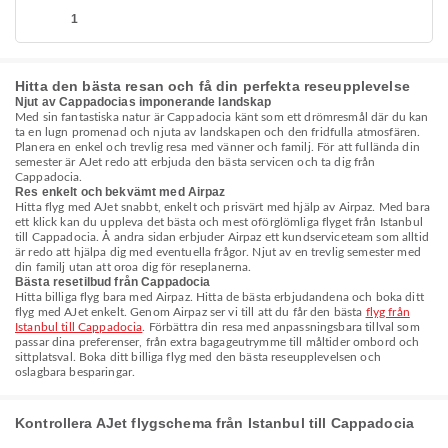
1
Hitta den bästa resan och få din perfekta reseupplevelse
Njut av Cappadocias imponerande landskap
Med sin fantastiska natur är Cappadocia känt som ett drömresmål där du kan
ta en lugn promenad och njuta av landskapen och den fridfulla atmosfären.
Planera en enkel och trevlig resa med vänner och familj. För att fullända din
semester är AJet redo att erbjuda den bästa servicen och ta dig från
Cappadocia.
Res enkelt och bekvämt med Airpaz
Hitta flyg med AJet snabbt, enkelt och prisvärt med hjälp av Airpaz. Med bara
ett klick kan du uppleva det bästa och mest oförglömliga flyget från Istanbul
till Cappadocia. Å andra sidan erbjuder Airpaz ett kundserviceteam som alltid
är redo att hjälpa dig med eventuella frågor. Njut av en trevlig semester med
din familj utan att oroa dig för reseplanerna.
Bästa resetilbud från Cappadocia
Hitta billiga flyg bara med Airpaz. Hitta de bästa erbjudandena och boka ditt
flyg med AJet enkelt. Genom Airpaz ser vi till att du får den bästa
flyg från
Istanbul till Cappadocia
. Förbättra din resa med anpassningsbara tillval som
passar dina preferenser, från extra bagageutrymme till måltider ombord och
sittplatsval. Boka ditt billiga flyg med den bästa reseupplevelsen och
oslagbara besparingar.
Kontrollera AJet flygschema från Istanbul till Cappadocia