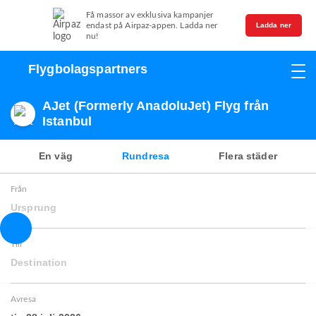
Få massor av exklusiva kampanjer
endast på Airpaz-appen. Ladda ner
Ladda ner
nu!
Flygbolagspartners
AJet (Formerly AnadoluJet) Flyg från
Istanbul
En väg
Rundresa
Flera städer
Från
Ursprung
Till
Destination
Avresa