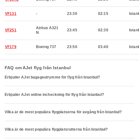
VF131
-
23:30
02:15
Istan
Airbus A321
VF251
23:45
02:30
Istan
N
VF179
Boeing 737
23:50
03:40
Istan
FAQ om AJet flyg från Istanbul
Erbjuder AJet bagageutrymme för flyg från Istanbul?
Erbjuder AJet online incheckning för flyg från Istanbul?
Vilka är de mest populära flygplatserna för avgång från Istanbul?
Vilka är de mest populära flygplatsrutterna från Istanbul?