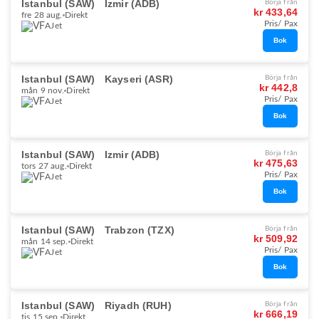
Istanbul (SAW)
Izmir (ADB)
Börja från
kr 433,64
fre 28 aug.
Direkt
Pris/ Pax
AJet
Bok
Istanbul (SAW)
Kayseri (ASR)
Börja från
kr 442,8
mån 9 nov.
Direkt
Pris/ Pax
AJet
Bok
Istanbul (SAW)
Izmir (ADB)
Börja från
kr 475,63
tors 27 aug.
Direkt
Pris/ Pax
AJet
Bok
Istanbul (SAW)
Trabzon (TZX)
Börja från
kr 509,92
mån 14 sep.
Direkt
Pris/ Pax
AJet
Bok
Istanbul (SAW)
Riyadh (RUH)
Börja från
kr 666,19
tis 15 sep.
Direkt