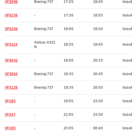
VF3096
Boeing 737
17:25
18:45
Istan
VF5236
-
17:30
18:55
Istan
VF5256
Boeing 737
18:00
19:20
Istan
Airbus A321
VF3114
18:25
19:45
Istan
N
VF3042
-
18:50
20:15
Istan
VF3064
Boeing 737
19:35
20:45
Istan
VF3126
Boeing 737
19:35
20:55
Istan
VF185
-
19:55
23:30
Istan
VF247
-
21:05
23:30
Istan
VF185
-
21:05
00:40
Istan