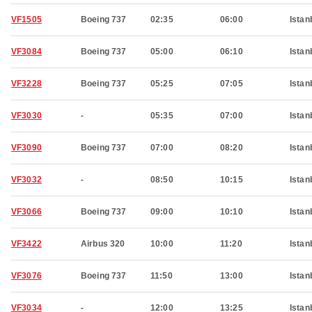
VF1505
Boeing 737
02:35
06:00
Istan
VF3084
Boeing 737
05:00
06:10
Istan
VF3228
Boeing 737
05:25
07:05
Istan
VF3030
-
05:35
07:00
Istan
VF3090
Boeing 737
07:00
08:20
Istan
VF3032
-
08:50
10:15
Istan
VF3066
Boeing 737
09:00
10:10
Istan
VF3422
Airbus 320
10:00
11:20
Istan
VF3076
Boeing 737
11:50
13:00
Istan
VF3034
-
12:00
13:25
Istan