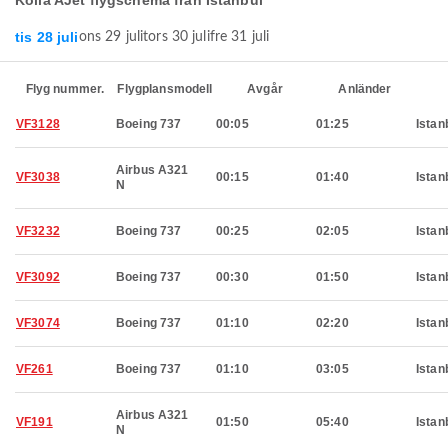
Kolla AJet flygschema från Istanbul
tis 28 juli
ons 29 juli
tors 30 juli
fre 31 juli
Flyg nummer.
Flygplansmodell
Avgår
Anländer
VF3128
Boeing 737
00:05
01:25
Istan
Airbus A321
VF3038
00:15
01:40
Istan
N
VF3232
Boeing 737
00:25
02:05
Istan
VF3092
Boeing 737
00:30
01:50
Istan
VF3074
Boeing 737
01:10
02:20
Istan
VF261
Boeing 737
01:10
03:05
Istan
Airbus A321
VF191
01:50
05:40
Istan
N