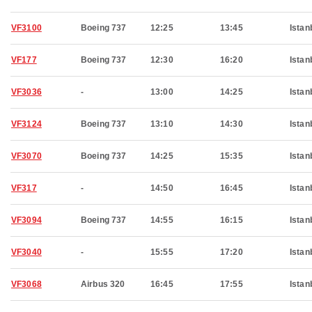
VF3100
Boeing 737
12:25
13:45
Istan
VF177
Boeing 737
12:30
16:20
Istan
VF3036
-
13:00
14:25
Istan
VF3124
Boeing 737
13:10
14:30
Istan
VF3070
Boeing 737
14:25
15:35
Istan
VF317
-
14:50
16:45
Istan
VF3094
Boeing 737
14:55
16:15
Istan
VF3040
-
15:55
17:20
Istan
VF3068
Airbus 320
16:45
17:55
Istan