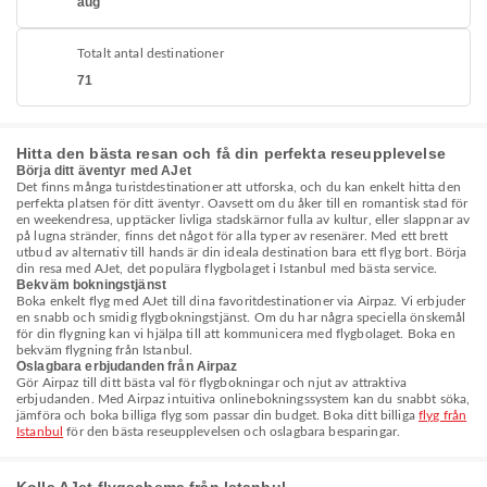
aug
Totalt antal destinationer
71
Hitta den bästa resan och få din perfekta reseupplevelse
Börja ditt äventyr med AJet
Det finns många turistdestinationer att utforska, och du kan enkelt hitta den
perfekta platsen för ditt äventyr. Oavsett om du åker till en romantisk stad för
en weekendresa, upptäcker livliga stadskärnor fulla av kultur, eller slappnar av
på lugna stränder, finns det något för alla typer av resenärer. Med ett brett
utbud av alternativ till hands är din ideala destination bara ett flyg bort. Börja
din resa med AJet, det populära flygbolaget i Istanbul med bästa service.
Bekväm bokningstjänst
Boka enkelt flyg med AJet till dina favoritdestinationer via Airpaz. Vi erbjuder
en snabb och smidig flygbokningstjänst. Om du har några speciella önskemål
för din flygning kan vi hjälpa till att kommunicera med flygbolaget. Boka en
bekväm flygning från Istanbul.
Oslagbara erbjudanden från Airpaz
Gör Airpaz till ditt bästa val för flygbokningar och njut av attraktiva
erbjudanden. Med Airpaz intuitiva onlinebokningssystem kan du snabbt söka,
jämföra och boka billiga flyg som passar din budget. Boka ditt billiga
flyg från
Istanbul
för den bästa reseupplevelsen och oslagbara besparingar.