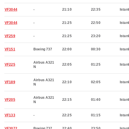
VF3044
-
21:10
22:35
Istan
VF3044
-
21:25
22:50
Istan
VF259
-
21:25
23:20
Istan
VF151
Boeing 737
22:00
00:30
Istan
Airbus A321
VF225
22:05
01:25
Istan
N
Airbus A321
VF189
22:10
02:05
Istan
N
Airbus A321
VF205
22:15
01:40
Istan
N
VF133
-
22:25
01:15
Istan
VF3072
Boeing 737
22:40
23:50
Istan