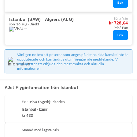
Bok
Istanbul (SAW)
Algiers (ALG)
Börja från
kr 728,64
sön 16 aug.
Direkt
Pris/ Pax
AJet
Bok
Vänligen notera att priserna som anges på denna sida kanske inte är
uppdaterade och kan ändras utan föregående meddelande. Vi
strävar efter att erbjuda den mest exakta och aktuella
informationen.
AJet Flyginformation från Istanbul
Exklusiva flygerbjudanden
Istanbul - Izmir
kr 433
Månad med lägsta pris