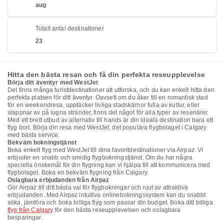
aug
Totalt antal destinationer
23
Hitta den bästa resan och få din perfekta reseupplevelse
Börja ditt äventyr med WestJet
Det finns många turistdestinationer att utforska, och du kan enkelt hitta den
perfekta platsen för ditt äventyr. Oavsett om du åker till en romantisk stad
för en weekendresa, upptäcker livliga stadskärnor fulla av kultur, eller
slappnar av på lugna stränder, finns det något för alla typer av resenärer.
Med ett brett utbud av alternativ till hands är din ideala destination bara ett
flyg bort. Börja din resa med WestJet, det populära flygbolaget i Calgary
med bästa service.
Bekväm bokningstjänst
Boka enkelt flyg med WestJet till dina favoritdestinationer via Airpaz. Vi
erbjuder en snabb och smidig flygbokningstjänst. Om du har några
speciella önskemål för din flygning kan vi hjälpa till att kommunicera med
flygbolaget. Boka en bekväm flygning från Calgary.
Oslagbara erbjudanden från Airpaz
Gör Airpaz till ditt bästa val för flygbokningar och njut av attraktiva
erbjudanden. Med Airpaz intuitiva onlinebokningssystem kan du snabbt
söka, jämföra och boka billiga flyg som passar din budget. Boka ditt billiga
flyg från Calgary
för den bästa reseupplevelsen och oslagbara
besparingar.