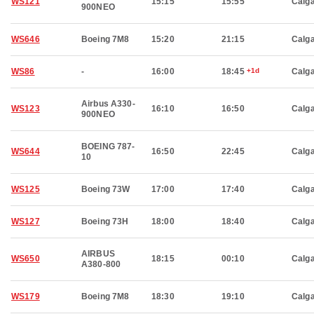
WS121
15:15
15:55
Calg
900NEO
WS646
Boeing 7M8
15:20
21:15
Calg
WS86
-
16:00
18:45
+1d
Calg
Airbus A330-
WS123
16:10
16:50
Calg
900NEO
BOEING 787-
WS644
16:50
22:45
Calg
10
WS125
Boeing 73W
17:00
17:40
Calg
WS127
Boeing 73H
18:00
18:40
Calg
AIRBUS
WS650
18:15
00:10
Calg
A380-800
WS179
Boeing 7M8
18:30
19:10
Calg