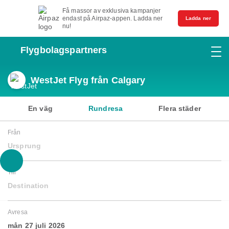
Få massor av exklusiva kampanjer
endast på Airpaz-appen. Ladda ner
Ladda ner
nu!
Flygbolagspartners
WestJet Flyg från Calgary
En väg
Rundresa
Flera städer
Från
Ursprung
Till
Destination
Avresa
mån 27 juli 2026