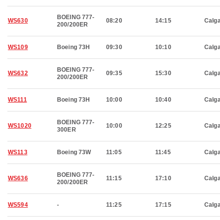
BOEING 777-
WS630
08:20
14:15
Calg
200/200ER
WS109
Boeing 73H
09:30
10:10
Calg
BOEING 777-
WS632
09:35
15:30
Calg
200/200ER
WS111
Boeing 73H
10:00
10:40
Calg
BOEING 777-
WS1020
10:00
12:25
Calg
300ER
WS113
Boeing 73W
11:05
11:45
Calg
BOEING 777-
WS636
11:15
17:10
Calg
200/200ER
WS594
-
11:25
17:15
Calg