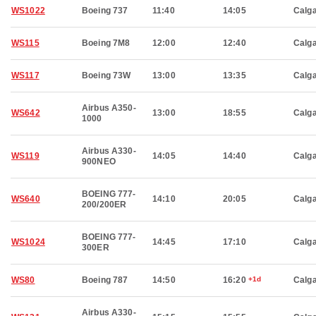
WS1022
Boeing 737
11:40
14:05
Calg
WS115
Boeing 7M8
12:00
12:40
Calg
WS117
Boeing 73W
13:00
13:35
Calg
Airbus A350-
WS642
13:00
18:55
Calg
1000
Airbus A330-
WS119
14:05
14:40
Calg
900NEO
BOEING 777-
WS640
14:10
20:05
Calg
200/200ER
BOEING 777-
WS1024
14:45
17:10
Calg
300ER
WS80
Boeing 787
14:50
16:20
+1d
Calg
Airbus A330-