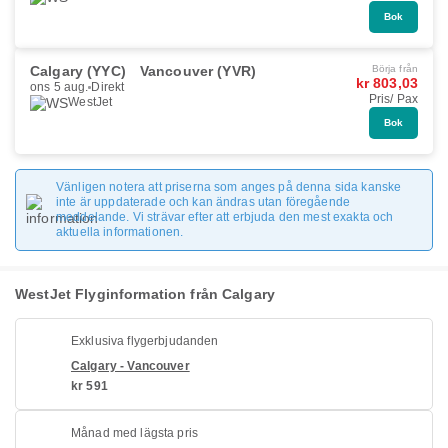
Bok
Calgary (YYC)
Vancouver (YVR)
Börja från
kr 803,03
ons 5 aug.
Direkt
Pris/ Pax
WestJet
Bok
Vänligen notera att priserna som anges på denna sida kanske
inte är uppdaterade och kan ändras utan föregående
meddelande. Vi strävar efter att erbjuda den mest exakta och
aktuella informationen.
WestJet Flyginformation från Calgary
Exklusiva flygerbjudanden
Calgary - Vancouver
kr 591
Månad med lägsta pris