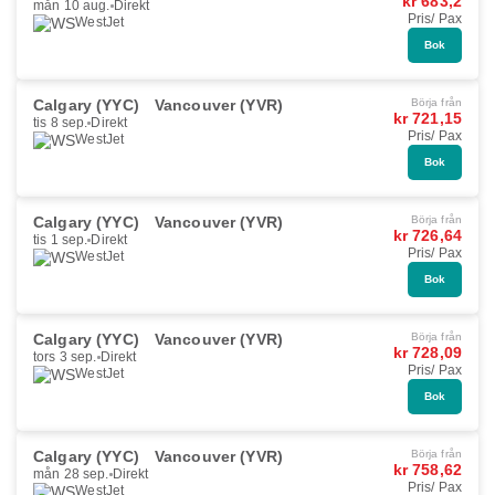
kr 683,2
mån 10 aug.
Direkt
Pris/ Pax
WestJet
Bok
Calgary (YYC)
Vancouver (YVR)
Börja från
kr 721,15
tis 8 sep.
Direkt
Pris/ Pax
WestJet
Bok
Calgary (YYC)
Vancouver (YVR)
Börja från
kr 726,64
tis 1 sep.
Direkt
Pris/ Pax
WestJet
Bok
Calgary (YYC)
Vancouver (YVR)
Börja från
kr 728,09
tors 3 sep.
Direkt
Pris/ Pax
WestJet
Bok
Calgary (YYC)
Vancouver (YVR)
Börja från
kr 758,62
mån 28 sep.
Direkt
Pris/ Pax
WestJet