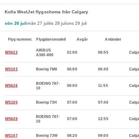
Kolla WestJet flygschema från Calgary
sön 26 juli
mån 27 juli
tis 28 juli
ons 29 juli
Flyg nummer.
Flygplansmodell
Avgår
Anländer
AIRBUS
WS622
01:00
06:55
Calg
A380-800
WS103
Boeing 7M8
06:00
06:40
Calg
BOEING 787-
WS626
06:00
11:55
Calg
10
WS105
Boeing 73H
07:00
07:40
Calg
BOEING 787-
WS620
07:00
12:55
Calg
10
WS107
Boeing 73W
08:20
09:00
Calg