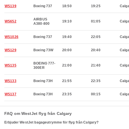
WS139
Boeing 737
18:50
19:25
Calg
AIRBUS
WS652
19:10
01:05
Calg
A380-800
WS1026
Boeing 737
19:40
22:05
Calg
WS129
Boeing 73W
20:00
20:40
Calg
BOEING 777-
WS135
21:00
21:40
Calg
300ER
WS133
Boeing 73H
21:55
22:35
Calg
WS137
Boeing 73H
23:35
00:15
Calg
FAQ om WestJet flyg från Calgary
Erbjuder WestJet bagageutrymme för flyg från Calgary?