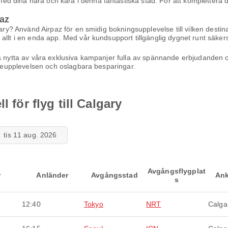
 dina nära och kära i denna fantastiska stad. För att komplettera di
az
gary? Använd Airpaz för en smidig bokningsupplevelse till vilken destina
allt i en enda app. Med vår kundsupport tillgänglig dygnet runt säkerst
ra nytta av våra exklusiva kampanjer fulla av spännande erbjudanden 
reseupplevelsen och oslagbara besparingar.
l för flyg till Calgary
tis 11 aug. 2026
Avgångsflygplat
r
Anländer
Avgångsstad
Ank
s
12:40
Tokyo
NRT
Calga