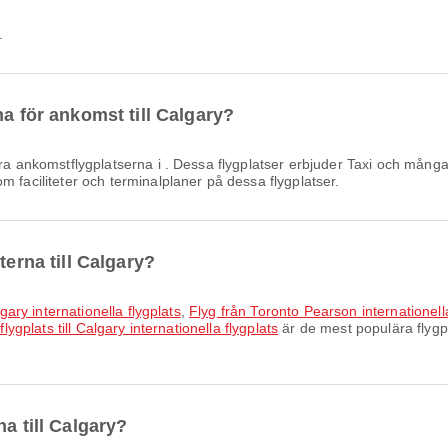
.
na för ankomst till Calgary?
 ankomstflygplatserna i . Dessa flygplatser erbjuder Taxi och många f
m faciliteter och terminalplaner på dessa flygplatser.
terna till Calgary?
lgary internationella flygplats
,
Flyg från Toronto Pearson internationella 
lygplats till Calgary internationella flygplats
är de mest populära flygpl
a till Calgary?