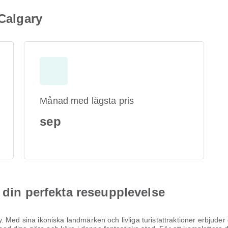
 Calgary
Månad med lägsta pris
sep
 din perfekta reseupplevelse
 Med sina ikoniska landmärken och livliga turistattraktioner erbjuder