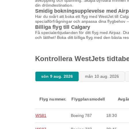
avkoppling och spänning. Skapa dyrbara minnen med
din drömdestination.
Smidig bokningsupplevelse med Airp
Har du svårt att boka ett flyg med WestJet till Cal
specialförfrågningar och anpassa dina flygbehov – 
Billiga flyg till Calgary
Få specialerbjudanden för ditt flyg med Airpaz. D
och lätthet! Boka ditt billiga flyg med den bästa 
Kontrollera WestJets tidtabel
sön 9 aug. 2026
mån 10 aug. 2026
Flyg nummer.
Flygplansmodell
Avgå
WS81
Boeing 787
18:30