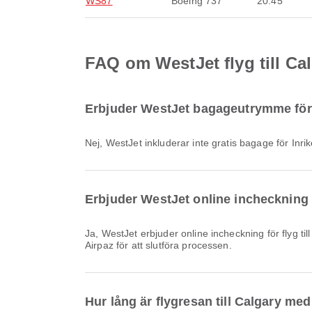
WS87
Boeing 737
20:45
FAQ om WestJet flyg till Ca
Erbjuder WestJet bagageutrymme för f
Nej, WestJet inkluderar inte gratis bagage för Inr
Erbjuder WestJet online incheckning f
Ja, WestJet erbjuder online incheckning för flyg till Calgary, vilket gör det enkelt att checka in för din flygning via vår plattform. Följ bara instruktionerna som finns på
Airpaz för att slutföra processen.
Hur lång är flygresan till Calgary me