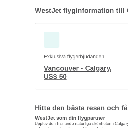
WestJet flyginformation till
Exklusiva flygerbjudanden
Vancouver - Calgary,
US$ 50
Hitta den bästa resan och få
WestJet som din flygpartner
Upplev den hisnande naturliga skönheten i Calgary.