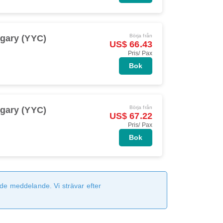
Börja från
gary (YYC)
US$ 66.43
Pris/ Pax
Bok
Börja från
gary (YYC)
US$ 67.22
Pris/ Pax
Bok
de meddelande. Vi strävar efter