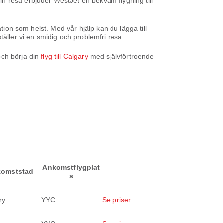
n resa erbjuder WestJet en bekväm flygning till
tion som helst. Med vår hjälp kan du lägga till
äller vi en smidig och problemfri resa.
och börja din
flyg till Calgary
med självförtroende
Ankomstflygplat
omststad
s
ry
YYC
Se priser