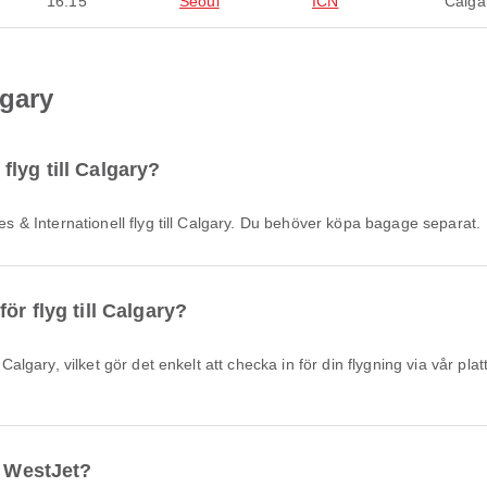
16:15
Seoul
ICN
Calga
lgary
lyg till Calgary?
ikes & Internationell flyg till Calgary. Du behöver köpa bagage separat.
ör flyg till Calgary?
d WestJet?