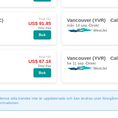
Börja från
C)
Vancouver (YVR)
Cal
US$ 91.85
mån 14 sep.
Direkt
Pris/ Pax
WestJet
Bok
Börja från
Vancouver (YVR)
Cal
US$ 67.16
fre 11 sep.
Direkt
Pris/ Pax
WestJet
Bok
denna sida kanske inte är uppdaterade och kan ändras utan föregåen
formationen.