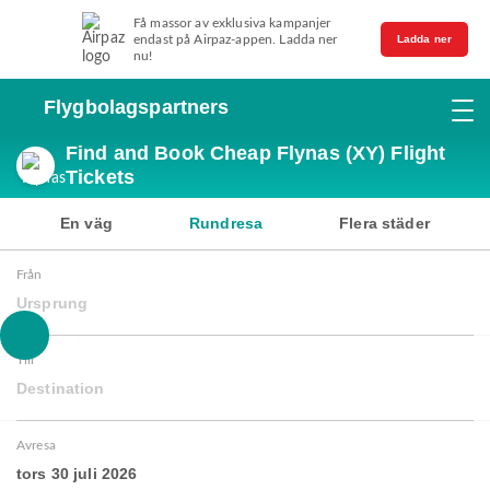
Få massor av exklusiva kampanjer
endast på Airpaz-appen. Ladda ner
Ladda ner
nu!
Flygbolagspartners
Find and Book Cheap Flynas (XY) Flight
Tickets
En väg
Rundresa
Flera städer
Från
Ursprung
Till
Destination
Avresa
tors 30 juli 2026