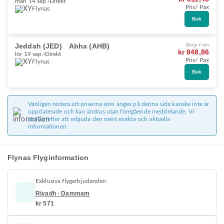
mån 14 sep.
Direkt
Pris/ Pax
Flynas
Bok
Jeddah (JED)
Abha (AHB)
Börja från
kr 848,86
lör 19 sep.
Direkt
Pris/ Pax
Flynas
Bok
Vänligen notera att priserna som anges på denna sida kanske inte är
uppdaterade och kan ändras utan föregående meddelande. Vi
strävar efter att erbjuda den mest exakta och aktuella
informationen.
Flynas Flyginformation
Exklusiva flygerbjudanden
Riyadh - Dammam
kr 571