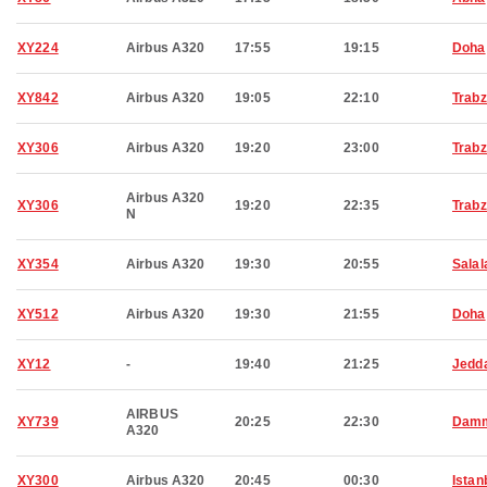
XY224
Airbus A320
17:55
19:15
Doha
XY842
Airbus A320
19:05
22:10
Trab
XY306
Airbus A320
19:20
23:00
Trab
Airbus A320
XY306
19:20
22:35
Trab
N
XY354
Airbus A320
19:30
20:55
Salal
XY512
Airbus A320
19:30
21:55
Doha
XY12
-
19:40
21:25
Jedd
AIRBUS
XY739
20:25
22:30
Dam
A320
XY300
Airbus A320
20:45
00:30
Istan