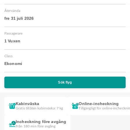
Återvända
fre 31 juli 2026
Passagerare
1 Vuxen
Class
Ekonomi
Sök flyg
Kabinväska
Online-incheckning
Gratis tillåten kabinväska: 7 kg
Tillgängligt för online-incheckni
Incheckning före avgång
Från 180 min före avgång