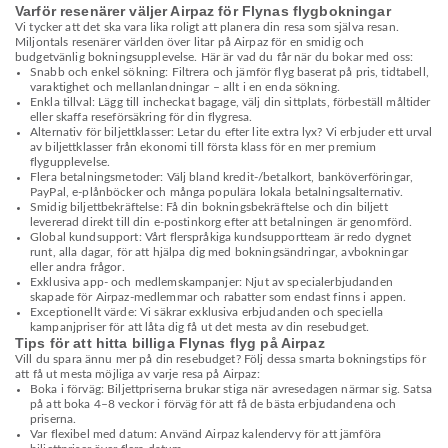
Varför resenärer väljer Airpaz för Flynas flygbokningar
Vi tycker att det ska vara lika roligt att planera din resa som själva resan.
Miljontals resenärer världen över litar på Airpaz för en smidig och
budgetvänlig bokningsupplevelse. Här är vad du får när du bokar med oss:
Snabb och enkel sökning: Filtrera och jämför flyg baserat på pris, tidtabell,
varaktighet och mellanlandningar – allt i en enda sökning.
Enkla tillval: Lägg till incheckat bagage, välj din sittplats, förbeställ måltider
eller skaffa reseförsäkring för din flygresa.
Alternativ för biljettklasser: Letar du efter lite extra lyx? Vi erbjuder ett urval
av biljettklasser från ekonomi till första klass för en mer premium
flygupplevelse.
Flera betalningsmetoder: Välj bland kredit-/betalkort, banköverföringar,
PayPal, e-plånböcker och många populära lokala betalningsalternativ.
Smidig biljettbekräftelse: Få din bokningsbekräftelse och din biljett
levererad direkt till din e-postinkorg efter att betalningen är genomförd.
Global kundsupport: Vårt flerspråkiga kundsupportteam är redo dygnet
runt, alla dagar, för att hjälpa dig med bokningsändringar, avbokningar
eller andra frågor.
Exklusiva app- och medlemskampanjer: Njut av specialerbjudanden
skapade för Airpaz-medlemmar och rabatter som endast finns i appen.
Exceptionellt värde: Vi säkrar exklusiva erbjudanden och speciella
kampanjpriser för att låta dig få ut det mesta av din resebudget.
Tips för att hitta billiga Flynas flyg på Airpaz
Vill du spara ännu mer på din resebudget? Följ dessa smarta bokningstips för
att få ut mesta möjliga av varje resa på Airpaz:
Boka i förväg: Biljettpriserna brukar stiga när avresedagen närmar sig. Satsa
på att boka 4–8 veckor i förväg för att få de bästa erbjudandena och
priserna.
Var flexibel med datum: Använd Airpaz kalendervy för att jämföra