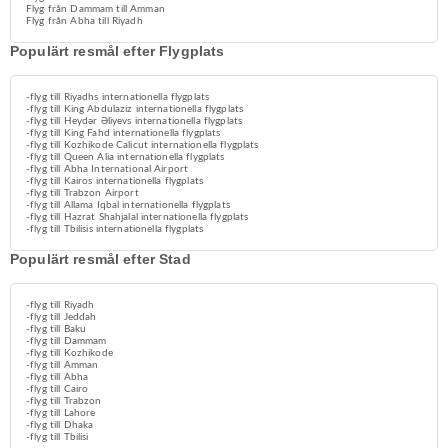
Flyg från Dammam till Amman
Flyg från Abha till Riyadh
Populärt resmål efter Flygplats
-flyg till Riyadhs internationella flygplats
-flyg till King Abdulaziz internationella flygplats
-flyg till Heydər Əliyevs internationella flygplats
-flyg till King Fahd internationella flygplats
-flyg till Kozhikode Calicut internationella flygplats
-flyg till Queen Alia internationella flygplats
-flyg till Abha International Airport
-flyg till Kairos internationella flygplats
-flyg till Trabzon Airport
-flyg till Allama Iqbal internationella flygplats
-flyg till Hazrat Shahjalal internationella flygplats
-flyg till Tbilisis internationella flygplats
Populärt resmål efter Stad
-flyg till Riyadh
-flyg till Jeddah
-flyg till Baku
-flyg till Dammam
-flyg till Kozhikode
-flyg till Amman
-flyg till Abha
-flyg till Cairo
-flyg till Trabzon
-flyg till Lahore
-flyg till Dhaka
-flyg till Tbilisi