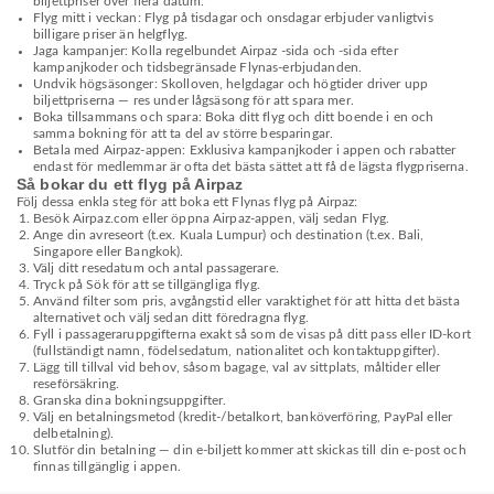
biljettpriser över flera datum.
Flyg mitt i veckan: Flyg på tisdagar och onsdagar erbjuder vanligtvis
billigare priser än helgflyg.
Jaga kampanjer: Kolla regelbundet Airpaz -sida och -sida efter
kampanjkoder och tidsbegränsade Flynas-erbjudanden.
Undvik högsäsonger: Skolloven, helgdagar och högtider driver upp
biljettpriserna — res under lågsäsong för att spara mer.
Boka tillsammans och spara: Boka ditt flyg och ditt boende i en och
samma bokning för att ta del av större besparingar.
Betala med Airpaz-appen: Exklusiva kampanjkoder i appen och rabatter
endast för medlemmar är ofta det bästa sättet att få de lägsta flygpriserna.
Så bokar du ett flyg på Airpaz
Följ dessa enkla steg för att boka ett Flynas flyg på Airpaz:
Besök Airpaz.com eller öppna Airpaz-appen, välj sedan Flyg.
Ange din avreseort (t.ex. Kuala Lumpur) och destination (t.ex. Bali,
Singapore eller Bangkok).
Välj ditt resedatum och antal passagerare.
Tryck på Sök för att se tillgängliga flyg.
Använd filter som pris, avgångstid eller varaktighet för att hitta det bästa
alternativet och välj sedan ditt föredragna flyg.
Fyll i passageraruppgifterna exakt så som de visas på ditt pass eller ID-kort
(fullständigt namn, födelsedatum, nationalitet och kontaktuppgifter).
Lägg till tillval vid behov, såsom bagage, val av sittplats, måltider eller
reseförsäkring.
Granska dina bokningsuppgifter.
Välj en betalningsmetod (kredit-/betalkort, banköverföring, PayPal eller
delbetalning).
Slutför din betalning — din e-biljett kommer att skickas till din e-post och
finnas tillgänglig i appen.