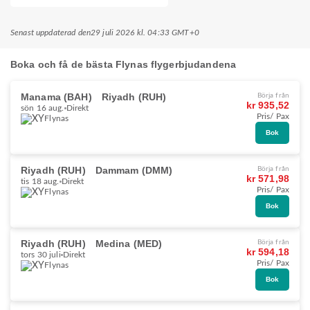
Senast uppdaterad den
29 juli 2026 kl. 04:33 GMT+0
Boka och få de bästa Flynas flygerbjudandena
Manama (BAH)
Riyadh (RUH)
Börja från
kr 935,52
sön 16 aug.
Direkt
Pris/ Pax
Flynas
Bok
Riyadh (RUH)
Dammam (DMM)
Börja från
kr 571,98
tis 18 aug.
Direkt
Pris/ Pax
Flynas
Bok
Riyadh (RUH)
Medina (MED)
Börja från
kr 594,18
tors 30 juli
Direkt
Pris/ Pax
Flynas
Bok