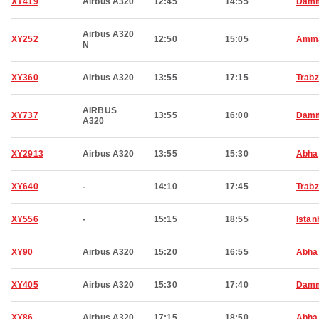
XY419
Airbus A320
12:45
14:55
Dam
Airbus A320
XY252
12:50
15:05
Amm
N
XY360
Airbus A320
13:55
17:15
Trab
AIRBUS
XY737
13:55
16:00
Dam
A320
XY2913
Airbus A320
13:55
15:30
Abha
XY640
-
14:10
17:45
Trab
XY556
-
15:15
18:55
Istan
XY90
Airbus A320
15:20
16:55
Abha
XY405
Airbus A320
15:30
17:40
Dam
XY86
Airbus A320
17:15
18:50
Abha