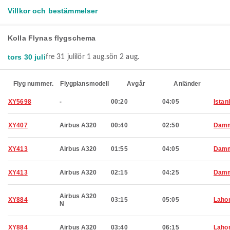
Villkor och bestämmelser
Kolla Flynas flygschema
tors 30 juli
fre 31 juli
lör 1 aug.
sön 2 aug.
Flyg nummer.
Flygplansmodell
Avgår
Anländer
XY5698
-
00:20
04:05
Istan
XY407
Airbus A320
00:40
02:50
Dam
XY413
Airbus A320
01:55
04:05
Dam
XY413
Airbus A320
02:15
04:25
Dam
Airbus A320
XY884
03:15
05:05
Laho
N
XY884
Airbus A320
03:40
06:15
Laho