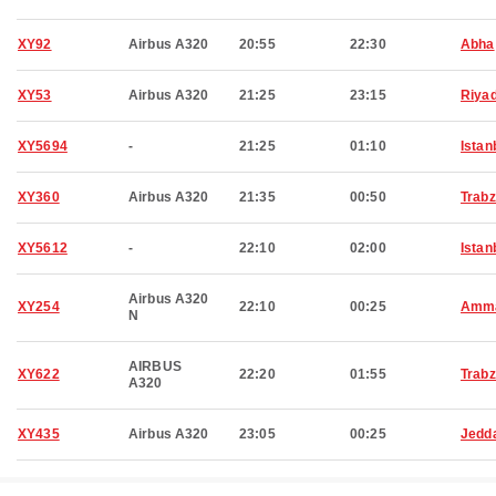
XY92
Airbus A320
20:55
22:30
Abha
XY53
Airbus A320
21:25
23:15
Riya
XY5694
-
21:25
01:10
Istan
XY360
Airbus A320
21:35
00:50
Trab
XY5612
-
22:10
02:00
Istan
Airbus A320
XY254
22:10
00:25
Amm
N
AIRBUS
XY622
22:20
01:55
Trab
A320
XY435
Airbus A320
23:05
00:25
Jedd