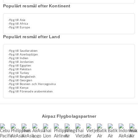
Populärt resmål efter Kontinent
-flyg till Asia
-flyg till Africa
-flyg till Europe
Populärt resmål efter Land
-flyg till Saudiarabien
-flyg till Azerbajdzjan
-flyg till Indien
-flyg till Jordanien
-flyg till Egypten
-flyg till Pakistan
-flyg till Turkey
-flyg till Bangladesh
-flyg till Georgien
-flyg till Bosnien och Hercegovina
-flyg till Kenya
-flyg till Förenade arabemiraten
Airpaz Flygbolagspartner