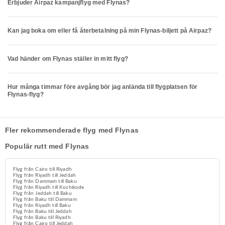
Erbjuder Airpaz kampanjflyg med Flynas?
Kan jag boka om eller få återbetalning på min Flynas-biljett på Airpaz?
Vad händer om Flynas ställer in mitt flyg?
Hur många timmar före avgång bör jag anlända till flygplatsen för
Flynas-flyg?
Fler rekommenderade flyg med Flynas
Populär rutt med Flynas
Flyg från Cairo till Riyadh
Flyg från Riyadh till Jeddah
Flyg från Dammam till Baku
Flyg från Riyadh till Kozhikode
Flyg från Jeddah till Baku
Flyg från Baku till Dammam
Flyg från Riyadh till Baku
Flyg från Baku till Jeddah
Flyg från Baku till Riyadh
Flyg från Cairo till Jeddah