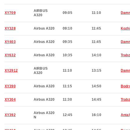
AIRBUS
XY709
09:05
11:10
Dam
A320
XY328
Airbus A320
09:10
11:45
Kozh
XY403
Airbus A320
09:35
11:45
Dam
XY632
Airbus A320
10:35
14:10
Trab
AIRBUS
XY2912
11:10
13:15
Dam
A320
XY390
Airbus A320
11:15
14:50
Bodr
XY304
Airbus A320
11:30
14:45
Trab
Airbus A320
XY392
12:45
16:10
Anta
N