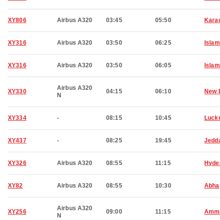
XY806
Airbus A320
03:45
05:50
Kara
XY316
Airbus A320
03:50
06:25
Isla
XY316
Airbus A320
03:50
06:05
Isla
Airbus A320
XY330
04:15
06:10
New 
N
XY334
-
08:15
10:45
Luck
XY437
-
08:25
19:45
Jedd
XY326
Airbus A320
08:55
11:15
Hyde
XY82
Airbus A320
08:55
10:30
Abha
Airbus A320
XY256
09:00
11:15
Amm
N