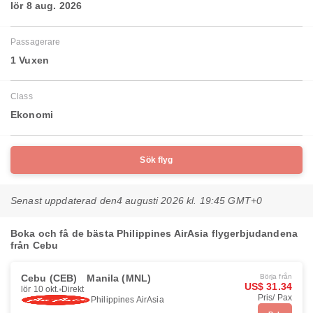
lör 8 aug. 2026
Passagerare
1 Vuxen
Class
Ekonomi
Sök flyg
Senast uppdaterad den
4 augusti 2026 kl. 19:45 GMT+0
Boka och få de bästa Philippines AirAsia flygerbjudandena
från Cebu
Cebu (CEB)
Manila (MNL)
Börja från
US$ 31.34
lör 10 okt.
Direkt
Pris/ Pax
Philippines AirAsia