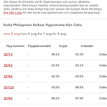
Gör Airpaz till ditt bästa val för flygbokningar och njut av attraktiva
erbjudanden. Med Airpaz intuitiva onlinebokningssystem kan du snabbt
söka, jämföra och boka billiga flyg som passar din budget. Boka ditt billiga
flyg från Cebu
för den bästa reseupplevelsen och oslagbara besparingar.
Kolla Philippines AirAsia flygschema från Cebu
ons 5 aug.
tors 6 aug.
fre 7 aug.
lör 8 aug.
Flyg nummer.
Flygplansmodell
Avgår
Anländer
Z2774
-
00:15
01:35
Cebu
Z2762
-
01:55
03:15
Cebu
Z2766
-
02:35
03:55
Cebu
Z27112
-
03:05
06:55
Cebu
Z2780
-
06:25
07:45
Cebu