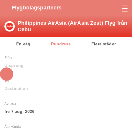
Flygbolagspartners
Philippines AirAsia (AirAsia Zest) Flyg från
Cebu
En väg
Rundresa
Flera städer
Från
Ursprung
Till
Destination
Avresa
fre 7 aug. 2026
Återvända