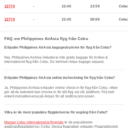
Z2770
-
22:40
23:59
Cebu
Z2770
-
22:40
00:00
Cebu
FAQ om Philippines AirAsia flyg från Cebu
Erbjuder Philippines AirAsia bagageutrymme för flyg från Cebu?
Nej, Philippines AirAsia inkluderar inte gratis bagage för Inrikes &
Internationell flyg från Cebu. Du behöver köpa bagage separat.
Erbjuder Philippines AirAsia online incheckning för flyg från Cebu?
Ja, Philippines AirAsia erbjuder online check-in för flyg från Cebu, vilket
gör att du bekvämt kan checka in för ditt flyg via vår plattform. Följ helt
enkelt instruktionerna på Airpaz för att slutföra processen.
Vilka är de mest populära flygplatserna för avgång från Cebu?
Mactan Cebu internationella flygplats
är de populäraste
avgångsflygplatserna i Cebu. Dessa flygplatser erbjuder Flygplatshotell,