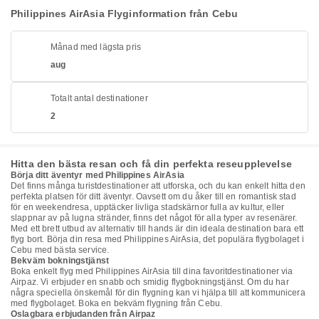
Philippines AirAsia Flyginformation från Cebu
Månad med lägsta pris
aug
Totalt antal destinationer
2
Hitta den bästa resan och få din perfekta reseupplevelse
Börja ditt äventyr med Philippines AirAsia
Det finns många turistdestinationer att utforska, och du kan enkelt hitta den
perfekta platsen för ditt äventyr. Oavsett om du åker till en romantisk stad
för en weekendresa, upptäcker livliga stadskärnor fulla av kultur, eller
slappnar av på lugna stränder, finns det något för alla typer av resenärer.
Med ett brett utbud av alternativ till hands är din ideala destination bara ett
flyg bort. Börja din resa med Philippines AirAsia, det populära flygbolaget i
Cebu med bästa service.
Bekväm bokningstjänst
Boka enkelt flyg med Philippines AirAsia till dina favoritdestinationer via
Airpaz. Vi erbjuder en snabb och smidig flygbokningstjänst. Om du har
några speciella önskemål för din flygning kan vi hjälpa till att kommunicera
med flygbolaget. Boka en bekväm flygning från Cebu.
Oslagbara erbjudanden från Airpaz