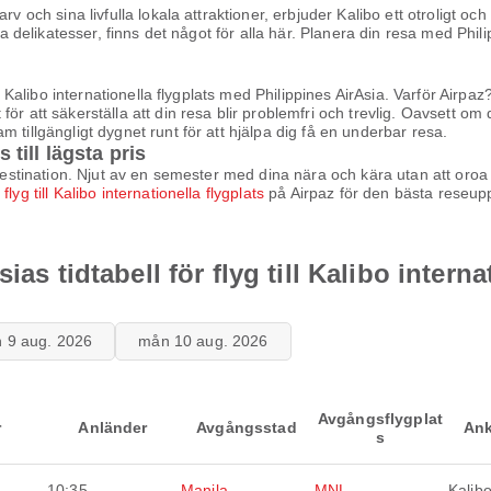
v och sina livfulla lokala attraktioner, erbjuder Kalibo ett otroligt och
la delikatesser, finns det något för alla här. Planera din resa med Philip
ill Kalibo internationella flygplats med Philippines AirAsia. Varför Air
ör att säkerställa att din resa blir problemfri och trevlig. Oavsett om
 tillgängligt dygnet runt för att hjälpa dig få en underbar resa.
s till lägsta pris
mdestination. Njut av en semester med dina nära och kära utan att oroa
a
flyg till Kalibo internationella flygplats
på Airpaz för den bästa reseup
as tidtabell för flyg till Kalibo interna
n 9 aug. 2026
mån 10 aug. 2026
Avgångsflygplat
r
Anländer
Avgångsstad
Ank
s
10:35
Manila
MNL
Kalib