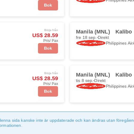
Bok
Börja från
Manila (MNL)
Kalibo
US$ 28.59
fre 18 sep.
Direkt
Pris/ Pax
Philippines Air
Bok
Börja från
Manila (MNL)
Kalibo
US$ 28.59
tis 8 sep.
Direkt
Pris/ Pax
Philippines Air
Bok
denna sida kanske inte är uppdaterade och kan ändras utan föregåen
formationen.