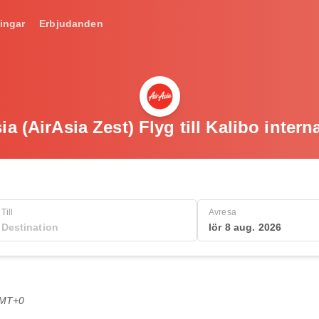
ingar
Erbjudanden
a (AirAsia Zest) Flyg till Kalibo intern
Till
Avresa
lör 8 aug. 2026
GMT+0