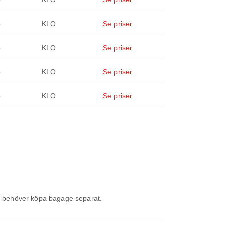
o
KLO
Se priser
o
KLO
Se priser
o
KLO
Se priser
o
KLO
Se priser
s. Du behöver köpa bagage separat.