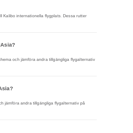
l Kalibo internationella flygplats. Dessa rutter
irAsia?
rAsia?