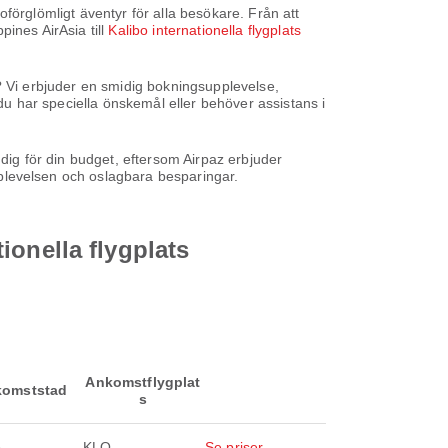
 oförglömligt äventyr för alla besökare. Från att
pines AirAsia till
Kalibo internationella flygplats
paz? Vi erbjuder en smidig bokningsupplevelse,
 du har speciella önskemål eller behöver assistans i
 dig för din budget, eftersom Airpaz erbjuder
plevelsen och oslagbara besparingar.
tionella flygplats
Ankomstflygplat
omststad
s
o
KLO
Se priser