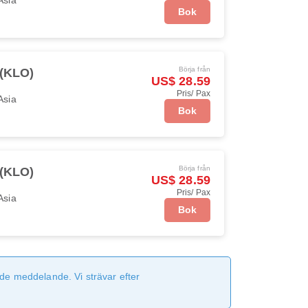
Bok
Börja från
 (KLO)
US$ 28.59
Pris/ Pax
Asia
Bok
Börja från
 (KLO)
US$ 28.59
Pris/ Pax
Asia
Bok
de meddelande. Vi strävar efter