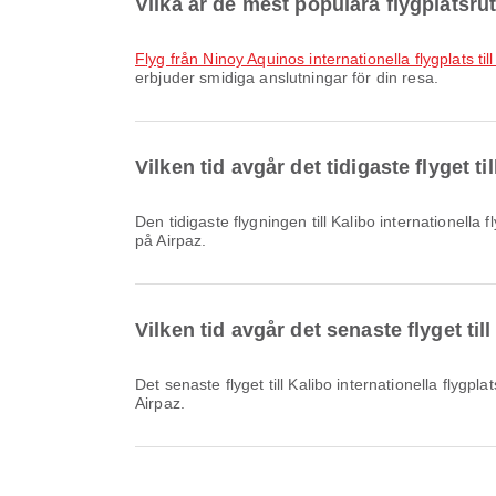
Vilka är de mest populära flygplatsrutt
Flyg från Ninoy Aquinos internationella flygplats til
erbjuder smidiga anslutningar för din resa.
Vilken tid avgår det tidigaste flyget t
Den tidigaste flygningen till Kalibo internationella flygplats med Philippines AirAsia avgår kl. 06:35. Du kan se detta tidsschema och jämföra andra tillgängliga flygalternativ
på Airpaz.
Vilken tid avgår det senaste flyget til
Det senaste flyget till Kalibo internationella flygplats med Philippines AirAsia avgår kl. 20:00. Du kan se denna tidtabell och jämföra andra tillgängliga flygalternativ på
Airpaz.