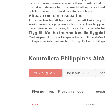
Känd för sina hisnande vyer, sitt mångsidiga kulturar
utforska historiska landmärken till att njuta av loka
och koppla av från världens stress och jäkt.
Airpaz som din resepartner
Airpaz är här för att hjälpa dig med att boka flyg t
konkurrenskraftiga priser och utmärkt kundsupport f
något skede av din resa, finns vårt engagerade team
Flyg till Kalibo internationella flygplat
Med Airpaz får du de billigaste flygen till din drö
många specialerbjudanden för dig. Boka din billig
Kontrollera Philippines AirAsi
fre 7 aug. 2026
lör 8 aug. 2026
sö
Flyg nummer.
Flygplansmodell
Avgå
Z2711
-
09:30