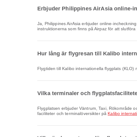
Erbjuder Philippines AirAsia online-in
Ja, Philippines AirAsia erbjuder online-incheckning för flyg till Kalibo internationella flygplats, vilket gör att du smidigt kan checka in för ditt flyg via vår plattform. Följ bara
instruktionerna som finns på Airpaz för att slutför
Hur lång är flygresan till Kalibo inte
Flygtiden till Kalibo internationella flygplats (KLO
Vilka terminaler och flygplatsfacilitet
Flygplatsen erbjuder Väntrum, Taxi, Rökområde och många andra bekvämligheter för att förbättra din reseupplevelse. Du kan ta del av detaljerad information om
faciliteter och terminalöversikter på
Kalibo internat