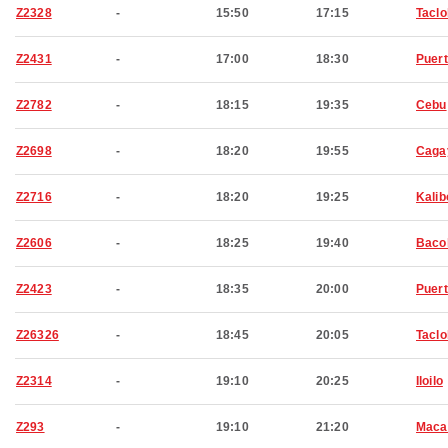
Z2328
-
15:50
17:15
Tacl
Z2431
-
17:00
18:30
Puert
Z2782
-
18:15
19:35
Cebu
Z2698
-
18:20
19:55
Caga
Z2716
-
18:20
19:25
Kalib
Z2606
-
18:25
19:40
Baco
Z2423
-
18:35
20:00
Puert
Z26326
-
18:45
20:05
Tacl
Z2314
-
19:10
20:25
Iloilo
Z293
-
19:10
21:20
Maca