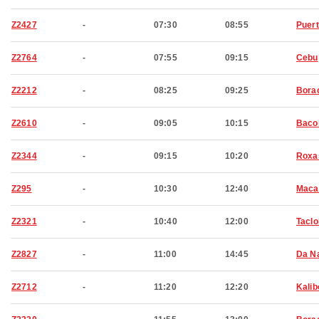
Z2427
-
07:30
08:55
Puert
Z2764
-
07:55
09:15
Cebu
Z2212
-
08:25
09:25
Bora
Z2610
-
09:05
10:15
Baco
Z2344
-
09:15
10:20
Roxa
Z295
-
10:30
12:40
Maca
Z2321
-
10:40
12:00
Tacl
Z2827
-
11:00
14:45
Da N
Z2712
-
11:20
12:20
Kalib