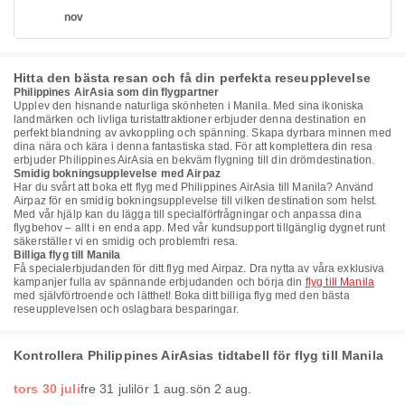
nov
Hitta den bästa resan och få din perfekta reseupplevelse
Philippines AirAsia som din flygpartner
Upplev den hisnande naturliga skönheten i Manila. Med sina ikoniska
landmärken och livliga turistattraktioner erbjuder denna destination en
perfekt blandning av avkoppling och spänning. Skapa dyrbara minnen med
dina nära och kära i denna fantastiska stad. För att komplettera din resa
erbjuder Philippines AirAsia en bekväm flygning till din drömdestination.
Smidig bokningsupplevelse med Airpaz
Har du svårt att boka ett flyg med Philippines AirAsia till Manila? Använd
Airpaz för en smidig bokningsupplevelse till vilken destination som helst.
Med vår hjälp kan du lägga till specialförfrågningar och anpassa dina
flygbehov – allt i en enda app. Med vår kundsupport tillgänglig dygnet runt
säkerställer vi en smidig och problemfri resa.
Billiga flyg till Manila
Få specialerbjudanden för ditt flyg med Airpaz. Dra nytta av våra exklusiva
kampanjer fulla av spännande erbjudanden och börja din
flyg till Manila
med självförtroende och lätthet! Boka ditt billiga flyg med den bästa
reseupplevelsen och oslagbara besparingar.
Kontrollera Philippines AirAsias tidtabell för flyg till Manila
tors 30 juli
fre 31 juli
lör 1 aug.
sön 2 aug.