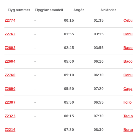
Flyg nummer.
Flygplansmodell
Avgår
Anländer
Z2774
-
00:15
01:35
Cebu
Z2762
-
01:55
03:15
Cebu
Z2602
-
02:45
03:55
Baco
Z2604
-
05:00
06:10
Baco
Z2760
-
05:10
06:30
Cebu
Z2690
-
05:50
07:20
Caga
Z2307
-
05:50
06:55
Iloilo
Z2323
-
06:15
07:30
Tacl
Z2216
-
07:30
08:30
Bora