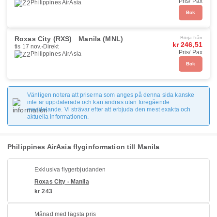
Pris/ Pax
Philippines AirAsia
Bok
Roxas City (RXS)
Manila (MNL)
Börja från
kr 246,51
tis 17 nov.
Direkt
Pris/ Pax
Philippines AirAsia
Bok
Vänligen notera att priserna som anges på denna sida kanske
inte är uppdaterade och kan ändras utan föregående
meddelande. Vi strävar efter att erbjuda den mest exakta och
aktuella informationen.
Philippines AirAsia flyginformation till Manila
Exklusiva flygerbjudanden
Roxas City - Manila
kr 243
Månad med lägsta pris