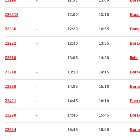
Z2220
-
11:55
13:00
Bora
Z26612
-
12:00
13:10
Baco
Z2286
-
12:20
16:55
Bang
Z2222
-
12:30
13:35
Bora
Z2310
-
13:05
14:20
Iloilo
Z2218
-
13:10
14:15
Bora
Z2226
-
14:05
15:10
Bora
Z2421
-
14:45
16:10
Puert
Z2228
-
14:45
15:45
Bora
Z2224
-
15:45
16:50
Bora