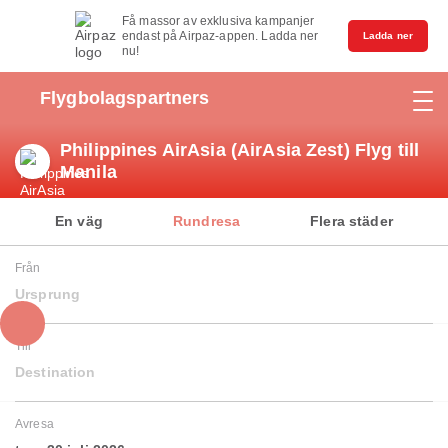
Få massor av exklusiva kampanjer
endast på Airpaz-appen. Ladda ner
Ladda ner
nu!
Flygbolagspartners
Philippines AirAsia (AirAsia Zest) Flyg till
Manila
En väg
Rundresa
Flera städer
Från
Ursprung
Till
Destination
Avresa