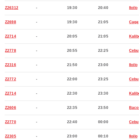
Z26312
-
19:30
20:40
Iloilo
Z2698
-
19:30
21:05
Caga
Z2714
-
20:05
21:05
Kalib
Z2778
-
20:55
22:25
Cebu
Z2316
-
21:50
23:00
Iloilo
Z2772
-
22:00
23:25
Cebu
Z2714
-
22:30
23:30
Kalib
Z2606
-
22:35
23:50
Baco
Z2770
-
22:40
00:00
Cebu
Z2305
-
23:00
00:10
Iloilo