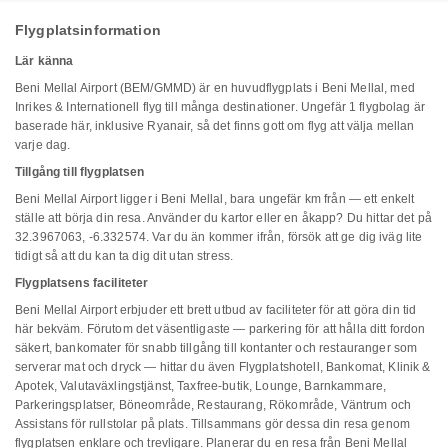
Flygplatsinformation
Lär känna
Beni Mellal Airport (BEM/GMMD) är en huvudflygplats i Beni Mellal, med
Inrikes & Internationell flyg till många destinationer. Ungefär 1 flygbolag är
baserade här, inklusive Ryanair, så det finns gott om flyg att välja mellan
varje dag.
Tillgång till flygplatsen
Beni Mellal Airport ligger i Beni Mellal, bara ungefär km från — ett enkelt
ställe att börja din resa. Använder du kartor eller en åkapp? Du hittar det på
32.3967063, -6.332574. Var du än kommer ifrån, försök att ge dig iväg lite
tidigt så att du kan ta dig dit utan stress.
Flygplatsens faciliteter
Beni Mellal Airport erbjuder ett brett utbud av faciliteter för att göra din tid
här bekväm. Förutom det väsentligaste — parkering för att hålla ditt fordon
säkert, bankomater för snabb tillgång till kontanter och restauranger som
serverar mat och dryck — hittar du även Flygplatshotell, Bankomat, Klinik &
Apotek, Valutaväxlingstjänst, Taxfree-butik, Lounge, Barnkammare,
Parkeringsplatser, Böneområde, Restaurang, Rökområde, Väntrum och
Assistans för rullstolar på plats. Tillsammans gör dessa din resa genom
flygplatsen enklare och trevligare. Planerar du en resa från Beni Mellal