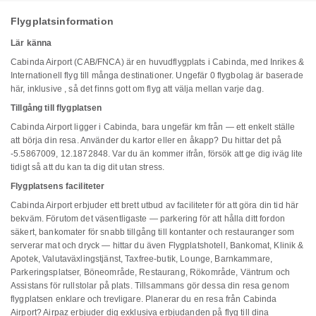
Flygplatsinformation
Lär känna
Cabinda Airport (CAB/FNCA) är en huvudflygplats i Cabinda, med Inrikes &
Internationell flyg till många destinationer. Ungefär 0 flygbolag är baserade
här, inklusive , så det finns gott om flyg att välja mellan varje dag.
Tillgång till flygplatsen
Cabinda Airport ligger i Cabinda, bara ungefär km från — ett enkelt ställe
att börja din resa. Använder du kartor eller en åkapp? Du hittar det på
-5.5867009, 12.1872848. Var du än kommer ifrån, försök att ge dig iväg lite
tidigt så att du kan ta dig dit utan stress.
Flygplatsens faciliteter
Cabinda Airport erbjuder ett brett utbud av faciliteter för att göra din tid här
bekväm. Förutom det väsentligaste — parkering för att hålla ditt fordon
säkert, bankomater för snabb tillgång till kontanter och restauranger som
serverar mat och dryck — hittar du även Flygplatshotell, Bankomat, Klinik &
Apotek, Valutaväxlingstjänst, Taxfree-butik, Lounge, Barnkammare,
Parkeringsplatser, Böneområde, Restaurang, Rökområde, Väntrum och
Assistans för rullstolar på plats. Tillsammans gör dessa din resa genom
flygplatsen enklare och trevligare. Planerar du en resa från Cabinda
Airport? Airpaz erbjuder dig exklusiva erbjudanden på flyg till dina