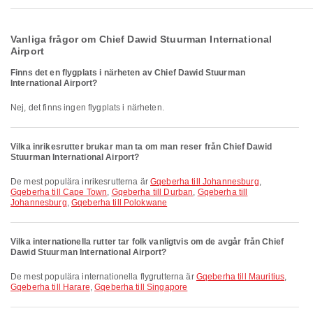
Vanliga frågor om Chief Dawid Stuurman International
Airport
Finns det en flygplats i närheten av Chief Dawid Stuurman
International Airport?
Nej, det finns ingen flygplats i närheten.
Vilka inrikesrutter brukar man ta om man reser från Chief Dawid
Stuurman International Airport?
De mest populära inrikesrutterna är
Gqeberha till Johannesburg
,
Gqeberha till Cape Town
,
Gqeberha till Durban
,
Gqeberha till
Johannesburg
,
Gqeberha till Polokwane
Vilka internationella rutter tar folk vanligtvis om de avgår från Chief
Dawid Stuurman International Airport?
De mest populära internationella flygrutterna är
Gqeberha till Mauritius
,
Gqeberha till Harare
,
Gqeberha till Singapore