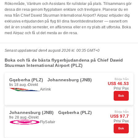
Rökområde, Väntrum och Assistans för rullstolar på plats. Tillsammans gör
dessa din resa genom flygplatsen enklare och trevligare. Planerar du en
resa från Chief Dawid Stuurman International Airport? Airpaz erbjuder dig
exklusiva erbjudanden på flyg till dina favoritdestinationer — oavsett om
det är en snabb semester, en affärsresa eller en ny plats att utforska. Boka
med Airpaz och få ut det mesta av din resa.
Senast uppdaterad den
4 augusti 2026 kl. 00:35 GMT+0
Boka och få de bästa flygerbjudandena på Chief Dawid
Stuurman International Airport (PLZ)
Gqeberha (PLZ)
Johannesburg (JNB)
Börja från
US$ 46.53
tis 18 aug.
Direkt
Pris/ Pax
Airlink
Bok
Johannesburg (JNB)
Gqeberha (PLZ)
Börja från
US$ 97.7
fre 28 aug.
Direkt
Pris/ Pax
FlySafair
Bok