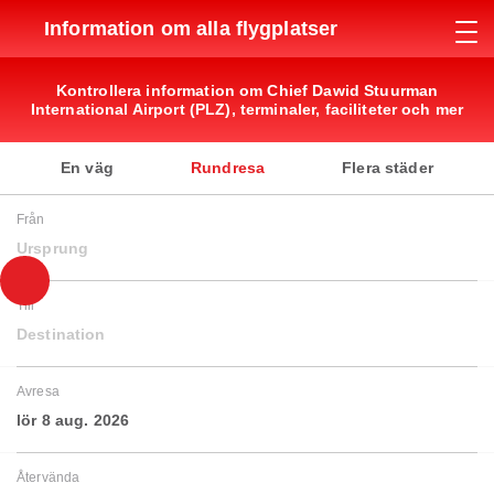
Information om alla flygplatser
Kontrollera information om Chief Dawid Stuurman
International Airport (PLZ), terminaler, faciliteter och mer
En väg
Rundresa
Flera städer
Från
Ursprung
Till
Destination
Avresa
lör 8 aug. 2026
Återvända