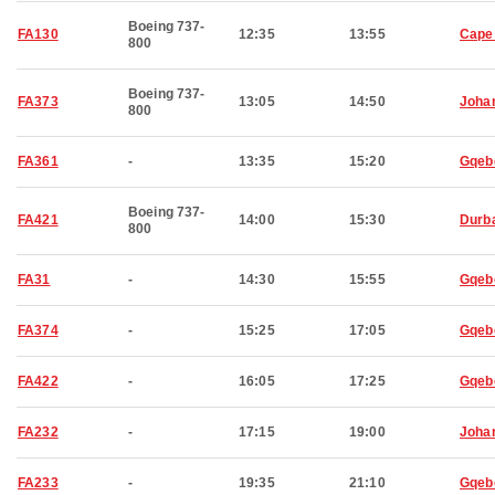
Boeing 737-
FA130
12:35
13:55
Cape
800
Boeing 737-
FA373
13:05
14:50
Joha
800
FA361
-
13:35
15:20
Gqeb
Boeing 737-
FA421
14:00
15:30
Durb
800
FA31
-
14:30
15:55
Gqeb
FA374
-
15:25
17:05
Gqeb
FA422
-
16:05
17:25
Gqeb
FA232
-
17:15
19:00
Joha
FA233
-
19:35
21:10
Gqeb