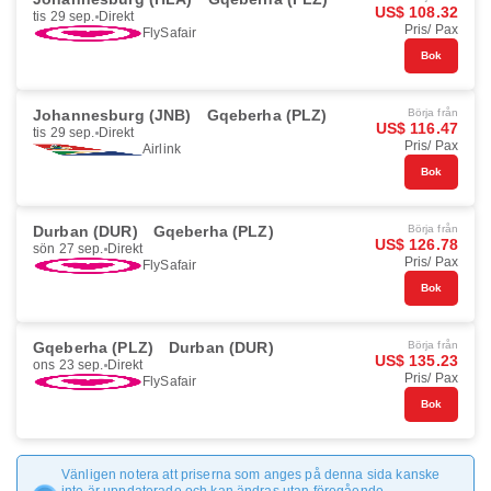
US$ 108.32
tis 29 sep.
Direkt
Pris/ Pax
FlySafair
Bok
Johannesburg (JNB)
Gqeberha (PLZ)
Börja från
US$ 116.47
tis 29 sep.
Direkt
Pris/ Pax
Airlink
Bok
Durban (DUR)
Gqeberha (PLZ)
Börja från
US$ 126.78
sön 27 sep.
Direkt
Pris/ Pax
FlySafair
Bok
Gqeberha (PLZ)
Durban (DUR)
Börja från
US$ 135.23
ons 23 sep.
Direkt
Pris/ Pax
FlySafair
Bok
Vänligen notera att priserna som anges på denna sida kanske