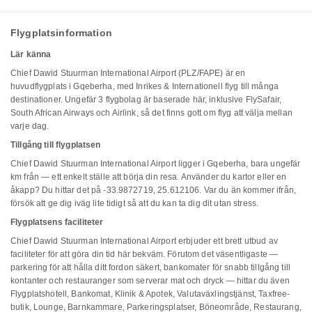
Flygplatsinformation
Lär känna
Chief Dawid Stuurman International Airport (PLZ/FAPE) är en
huvudflygplats i Gqeberha, med Inrikes & Internationell flyg till många
destinationer. Ungefär 3 flygbolag är baserade här, inklusive FlySafair,
South African Airways och Airlink, så det finns gott om flyg att välja mellan
varje dag.
Tillgång till flygplatsen
Chief Dawid Stuurman International Airport ligger i Gqeberha, bara ungefär
km från — ett enkelt ställe att börja din resa. Använder du kartor eller en
åkapp? Du hittar det på -33.9872719, 25.612106. Var du än kommer ifrån,
försök att ge dig iväg lite tidigt så att du kan ta dig dit utan stress.
Flygplatsens faciliteter
Chief Dawid Stuurman International Airport erbjuder ett brett utbud av
faciliteter för att göra din tid här bekväm. Förutom det väsentligaste —
parkering för att hålla ditt fordon säkert, bankomater för snabb tillgång till
kontanter och restauranger som serverar mat och dryck — hittar du även
Flygplatshotell, Bankomat, Klinik & Apotek, Valutaväxlingstjänst, Taxfree-
butik, Lounge, Barnkammare, Parkeringsplatser, Böneområde, Restaurang,