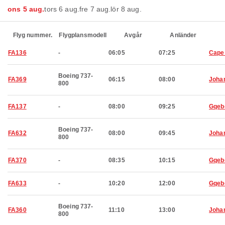
ons 5 aug.
tors 6 aug.
fre 7 aug.
lör 8 aug.
Flyg nummer.
Flygplansmodell
Avgår
Anländer
FA136
-
06:05
07:25
Cape
Boeing 737-
FA369
06:15
08:00
Joha
800
FA137
-
08:00
09:25
Gqeb
Boeing 737-
FA632
08:00
09:45
Joha
800
FA370
-
08:35
10:15
Gqeb
FA633
-
10:20
12:00
Gqeb
Boeing 737-
FA360
11:10
13:00
Joha
800