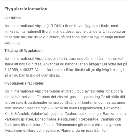
Flygplatsinformation
Lär känna
Ilorin International Airport (ILR/DNIL) är en huvudflygplats i Ilorin, med
Inrikes & Internationell flyg till många destinationer. Ungefär 1 flygbolag är
baserade här, inklusive Air Peace, så det finns gott om flyg att välja mellan
varje dag.
Tillgång till flygplatsen
Ilorin International Airport ligger i Ilorin, bara ungefär km från — ett enkelt
ställe att börja din resa. Använder du kartor eller en åkapp? Du hittar det på
8.43959, 4.49337. Var du än kommer ifrån, försök att ge dig iväg lite tidigt
så att du kan ta dig dit utan stress.
Flygplatsens faciliteter
Ilorin International Airport erbjuder ett brett utbud av faciliteter för att göra
din tid här bekväm. Förutom det väsentligaste — parkering för att hålla ditt
fordon säkert, bankomater för snabb tillgång till kontanter och restauranger
som serverar mat och dryck — hittar du även Flygplatshotell, Bankomat,
Klinik & Apotek, Valutaväxlingstjänst, Taxfree-butik, Lounge, Barnkammare,
Parkeringsplatser, Böneområde, Restaurang, Rökområde, Väntrum och
Assistans för rullstolar på plats. Tillsammans gör dessa din resa genom
flygplatsen enklare och trevligare. Planerar du en resa från Ilorin