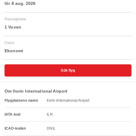
lör 8 aug. 2026
Passagerare
1 Vuxen
Class
Ekonomi
Sök flyg
Om Ilorin International Airport
Flygplatsens namn
Ilorin International Airport
IATA-kod
ILR
ICAO-koden
DNIL