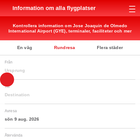
Information om alla flygplatser
Kontrollera information om Jose Joaquin de Olmedo
International Airport (GYE), terminaler, faciliteter och mer
En väg
Rundresa
Flera städer
Från
Ursprung
Till
Destination
Avresa
sön 9 aug. 2026
Återvända