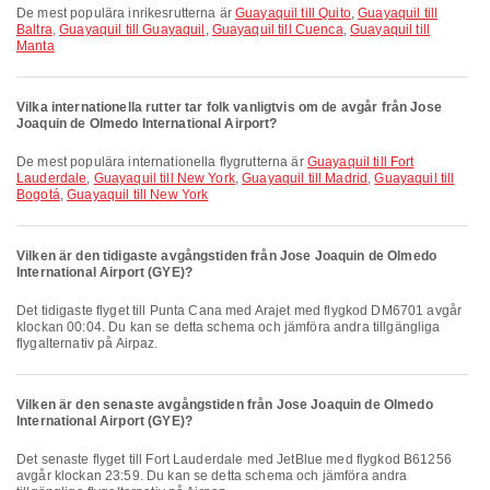
De mest populära inrikesrutterna är
Guayaquil till Quito
,
Guayaquil till
Baltra
,
Guayaquil till Guayaquil
,
Guayaquil till Cuenca
,
Guayaquil till
Manta
Vilka internationella rutter tar folk vanligtvis om de avgår från Jose
Joaquin de Olmedo International Airport?
De mest populära internationella flygrutterna är
Guayaquil till Fort
Lauderdale
,
Guayaquil till New York
,
Guayaquil till Madrid
,
Guayaquil till
Bogotá
,
Guayaquil till New York
Vilken är den tidigaste avgångstiden från Jose Joaquin de Olmedo
International Airport (GYE)?
Det tidigaste flyget till Punta Cana med Arajet med flygkod DM6701 avgår
klockan 00:04. Du kan se detta schema och jämföra andra tillgängliga
flygalternativ på Airpaz.
Vilken är den senaste avgångstiden från Jose Joaquin de Olmedo
International Airport (GYE)?
Det senaste flyget till Fort Lauderdale med JetBlue med flygkod B61256
avgår klockan 23:59. Du kan se detta schema och jämföra andra