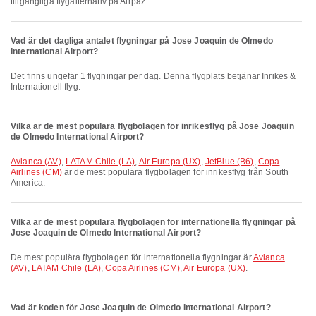
tillgängliga flygalternativ på Airpaz.
Vad är det dagliga antalet flygningar på Jose Joaquin de Olmedo
International Airport?
Det finns ungefär 1 flygningar per dag. Denna flygplats betjänar Inrikes &
Internationell flyg.
Vilka är de mest populära flygbolagen för inrikesflyg på Jose Joaquin
de Olmedo International Airport?
Avianca (AV)
,
LATAM Chile (LA)
,
Air Europa (UX)
,
JetBlue (B6)
,
Copa
Airlines (CM)
är de mest populära flygbolagen för inrikesflyg från South
America.
Vilka är de mest populära flygbolagen för internationella flygningar på
Jose Joaquin de Olmedo International Airport?
De mest populära flygbolagen för internationella flygningar är
Avianca
(AV)
,
LATAM Chile (LA)
,
Copa Airlines (CM)
,
Air Europa (UX)
.
Vad är koden för Jose Joaquin de Olmedo International Airport?