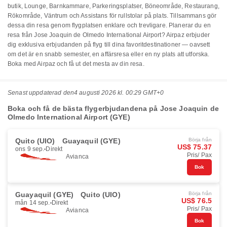
butik, Lounge, Barnkammare, Parkeringsplatser, Böneområde, Restaurang,
Rökområde, Väntrum och Assistans för rullstolar på plats. Tillsammans gör
dessa din resa genom flygplatsen enklare och trevligare. Planerar du en
resa från Jose Joaquin de Olmedo International Airport? Airpaz erbjuder
dig exklusiva erbjudanden på flyg till dina favoritdestinationer — oavsett
om det är en snabb semester, en affärsresa eller en ny plats att utforska.
Boka med Airpaz och få ut det mesta av din resa.
Senast uppdaterad den
4 augusti 2026 kl. 00:29 GMT+0
Boka och få de bästa flygerbjudandena på Jose Joaquin de
Olmedo International Airport (GYE)
Quito (UIO)
Guayaquil (GYE)
Börja från
US$ 75.37
ons 9 sep.
Direkt
Pris/ Pax
Avianca
Bok
Guayaquil (GYE)
Quito (UIO)
Börja från
US$ 76.5
mån 14 sep.
Direkt
Pris/ Pax
Avianca
Bok