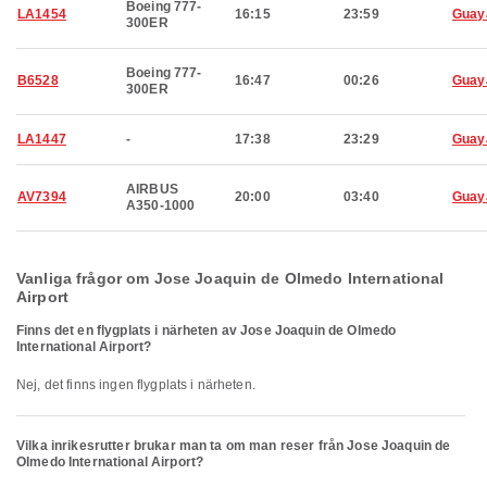
Boeing 777-
LA1454
16:15
23:59
Guay
300ER
Boeing 777-
B6528
16:47
00:26
Guay
300ER
LA1447
-
17:38
23:29
Guay
AIRBUS
AV7394
20:00
03:40
Guay
A350-1000
Vanliga frågor om Jose Joaquin de Olmedo International
Airport
Finns det en flygplats i närheten av Jose Joaquin de Olmedo
International Airport?
Nej, det finns ingen flygplats i närheten.
Vilka inrikesrutter brukar man ta om man reser från Jose Joaquin de
Olmedo International Airport?