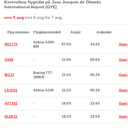
Kontrollera flygtider på Jose Joaquin de Olmedo
International Airport (GYE)
ons 5 aug.
tors 6 aug.
fre 7 aug.
Flyg nummer.
Flygplansmodell
Avgår
Anländer
Airbus A350-
B61770
07:05
14:45
Guay
900
UX40
-
11:00
05:00
Guay
Boeing 777-
IB132
11:25
05:30
Guay
300ER
LA1561
Airbus A330
11:25
05:30
Guay
AV7392
-
16:05
23:45
Guay
DL6032
-
16:15
23:59
Guay