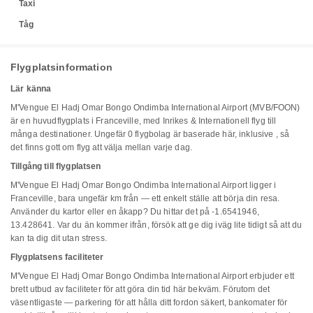
Taxi
Tåg
Flygplatsinformation
Lär känna
M'Vengue El Hadj Omar Bongo Ondimba International Airport (MVB/FOON)
är en huvudflygplats i Franceville, med Inrikes & Internationell flyg till
många destinationer. Ungefär 0 flygbolag är baserade här, inklusive , så
det finns gott om flyg att välja mellan varje dag.
Tillgång till flygplatsen
M'Vengue El Hadj Omar Bongo Ondimba International Airport ligger i
Franceville, bara ungefär km från — ett enkelt ställe att börja din resa.
Använder du kartor eller en åkapp? Du hittar det på -1.6541946,
13.428641. Var du än kommer ifrån, försök att ge dig iväg lite tidigt så att du
kan ta dig dit utan stress.
Flygplatsens faciliteter
M'Vengue El Hadj Omar Bongo Ondimba International Airport erbjuder ett
brett utbud av faciliteter för att göra din tid här bekväm. Förutom det
väsentligaste — parkering för att hålla ditt fordon säkert, bankomater för