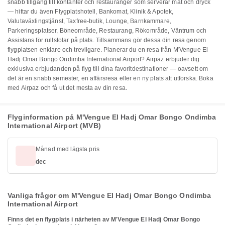
snabb tillgång till kontanter och restauranger som serverar mat och dryck
— hittar du även Flygplatshotell, Bankomat, Klinik & Apotek,
Valutaväxlingstjänst, Taxfree-butik, Lounge, Barnkammare,
Parkeringsplatser, Böneområde, Restaurang, Rökområde, Väntrum och
Assistans för rullstolar på plats. Tillsammans gör dessa din resa genom
flygplatsen enklare och trevligare. Planerar du en resa från M'Vengue El
Hadj Omar Bongo Ondimba International Airport? Airpaz erbjuder dig
exklusiva erbjudanden på flyg till dina favoritdestinationer — oavsett om
det är en snabb semester, en affärsresa eller en ny plats att utforska. Boka
med Airpaz och få ut det mesta av din resa.
Flyginformation på M'Vengue El Hadj Omar Bongo Ondimba
International Airport (MVB)
Månad med lägsta pris
dec
Vanliga frågor om M'Vengue El Hadj Omar Bongo Ondimba
International Airport
Finns det en flygplats i närheten av M'Vengue El Hadj Omar Bongo