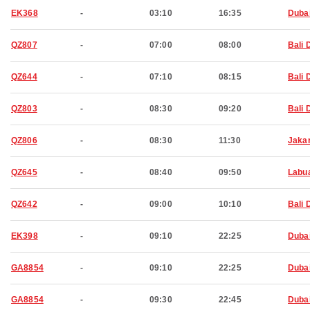
EK368
-
03:10
16:35
Duba
QZ807
-
07:00
08:00
Bali 
QZ644
-
07:10
08:15
Bali 
QZ803
-
08:30
09:20
Bali 
QZ806
-
08:30
11:30
Jaka
QZ645
-
08:40
09:50
Labu
QZ642
-
09:00
10:10
Bali 
EK398
-
09:10
22:25
Duba
GA8854
-
09:10
22:25
Duba
GA8854
-
09:30
22:45
Duba