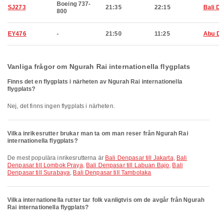
Boeing 737-
SJ273
21:35
22:15
Bali 
800
EY476
-
21:50
11:25
Abu 
Vanliga frågor om Ngurah Rai internationella flygplats
Finns det en flygplats i närheten av Ngurah Rai internationella
flygplats?
Nej, det finns ingen flygplats i närheten.
Vilka inrikesrutter brukar man ta om man reser från Ngurah Rai
internationella flygplats?
De mest populära inrikesrutterna är
Bali Denpasar till Jakarta
,
Bali
Denpasar till Lombok Praya
,
Bali Denpasar till Labuan Bajo
,
Bali
Denpasar till Surabaya
,
Bali Denpasar till Tambolaka
Vilka internationella rutter tar folk vanligtvis om de avgår från Ngurah
Rai internationella flygplats?