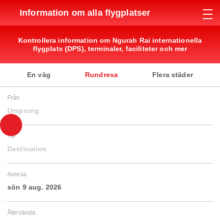
Information om alla flygplatser
Kontrollera information om Ngurah Rai internationella
flygplats (DPS), terminaler, faciliteter och mer
En väg
Rundresa
Flera städer
Från
Ursprung
Till
Destination
Avresa
sön 9 aug. 2026
Återvända