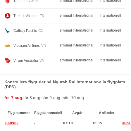
Terminal International
Internationell
Thai Lion Air
SL
Terminal International
Internationell
Turkish Airlines
TK
Terminal International
Internationell
Cathay Pacific
CX
Terminal International
Internationell
Vietnam Airlines
VN
Terminal International
Internationell
Virgin Australia
VA
Kontrollera flygtider på Ngurah Rai internationella flygplats
(DPS)
fre 7 aug.
lör 8 aug.
sön 9 aug.
mån 10 aug.
Flyg nummer.
Flygplansmodell
Avgår
Anländer
GA8982
-
03:10
16:35
Duba