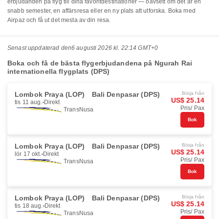
erbjudanden på flyg till dina favoritdestinationer — oavsett om det är en
snabb semester, en affärsresa eller en ny plats att utforska. Boka med
Airpaz och få ut det mesta av din resa.
Senast uppdaterad den
6 augusti 2026 kl. 22:14 GMT+0
Boka och få de bästa flygerbjudandena på Ngurah Rai
internationella flygplats (DPS)
Lombok Praya (LOP)
Bali Denpasar (DPS)
Börja från
US$ 25.14
tis 11 aug.
Direkt
Pris/ Pax
TransNusa
Bok
Lombok Praya (LOP)
Bali Denpasar (DPS)
Börja från
US$ 25.14
lör 17 okt.
Direkt
Pris/ Pax
TransNusa
Bok
Lombok Praya (LOP)
Bali Denpasar (DPS)
Börja från
US$ 25.14
tis 18 aug.
Direkt
Pris/ Pax
TransNusa