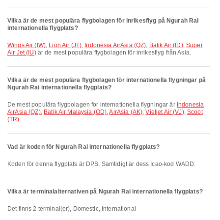
Vilka är de mest populära flygbolagen för inrikesflyg på Ngurah Rai
internationella flygplats?
Wings Air (IW)
,
Lion Air (JT)
,
Indonesia AirAsia (QZ)
,
Batik Air (ID)
,
Super
Air Jet (IU)
är de mest populära flygbolagen för inrikesflyg från Asia.
Vilka är de mest populära flygbolagen för internationella flygningar på
Ngurah Rai internationella flygplats?
De mest populära flygbolagen för internationella flygningar är
Indonesia
AirAsia (QZ)
,
Batik Air Malaysia (OD)
,
AirAsia (AK)
,
Vietjet Air (VJ)
,
Scoot
(TR)
.
Vad är koden för Ngurah Rai internationella flygplats?
Koden för denna flygplats är DPS. Samtidigt är dess Icao-kod WADD.
Vilka är terminalalternativen på Ngurah Rai internationella flygplats?
Det finns 2 terminal(er), Domestic, International