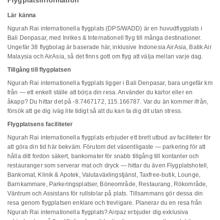
Flygplatsinformation
Lär känna
Ngurah Rai internationella flygplats (DPS/WADD) är en huvudflygplats i
Bali Denpasar, med Inrikes & Internationell flyg till många destinationer.
Ungefär 38 flygbolag är baserade här, inklusive Indonesia AirAsia, Batik Air
Malaysia och AirAsia, så det finns gott om flyg att välja mellan varje dag.
Tillgång till flygplatsen
Ngurah Rai internationella flygplats ligger i Bali Denpasar, bara ungefär km
från — ett enkelt ställe att börja din resa. Använder du kartor eller en
åkapp? Du hittar det på -8.7467172, 115.166787. Var du än kommer ifrån,
försök att ge dig iväg lite tidigt så att du kan ta dig dit utan stress.
Flygplatsens faciliteter
Ngurah Rai internationella flygplats erbjuder ett brett utbud av faciliteter för
att göra din tid här bekväm. Förutom det väsentligaste — parkering för att
hålla ditt fordon säkert, bankomater för snabb tillgång till kontanter och
restauranger som serverar mat och dryck — hittar du även Flygplatshotell,
Bankomat, Klinik & Apotek, Valutaväxlingstjänst, Taxfree-butik, Lounge,
Barnkammare, Parkeringsplatser, Böneområde, Restaurang, Rökområde,
Väntrum och Assistans för rullstolar på plats. Tillsammans gör dessa din
resa genom flygplatsen enklare och trevligare. Planerar du en resa från
Ngurah Rai internationella flygplats? Airpaz erbjuder dig exklusiva