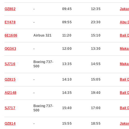
QZ802
-
09:45
12:35
Jaka
EY478
-
09:55
23:30
Abu 
6E1606
Airbus 321
11:20
15:10
Bali 
QG343
-
12:00
13:30
Maka
Boeing 737-
SJ716
13:35
14:55
Maka
500
QZ815
-
14:10
15:05
Bali 
AI2148
-
14:35
19:40
Bali 
Boeing 737-
SJ717
15:40
17:00
Bali 
500
QZ814
-
15:55
18:55
Jaka