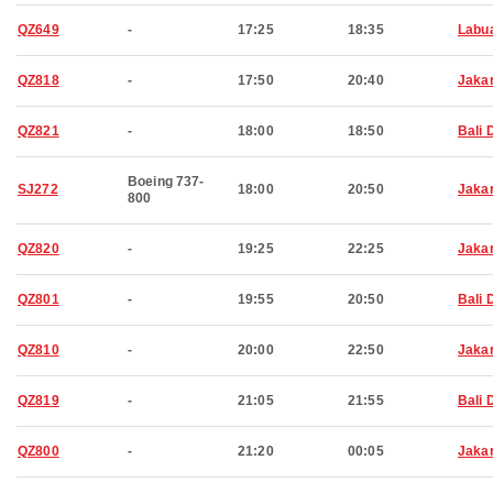
QZ649
-
17:25
18:35
Labu
QZ818
-
17:50
20:40
Jaka
QZ821
-
18:00
18:50
Bali 
Boeing 737-
SJ272
18:00
20:50
Jaka
800
QZ820
-
19:25
22:25
Jaka
QZ801
-
19:55
20:50
Bali 
QZ810
-
20:00
22:50
Jaka
QZ819
-
21:05
21:55
Bali 
QZ800
-
21:20
00:05
Jaka