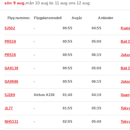
sön 9 aug.
mån 10 aug.
tis 11 aug.
ons 12 aug.
Flyg nummer.
Flygplansmodell
Avgår
Anländer
5J502
-
00:55
04:55
Kual
PR538
-
00:55
05:00
Bali 
PR536
-
00:55
06:15
Jaka
GA9139
-
00:55
05:00
Bali 
GA9986
-
00:55
06:15
Jaka
5J289
Airbus A330
01:40
04:10
Guan
JL77
-
01:55
05:35
Toky
NH5331
-
02:05
05:40
Toky