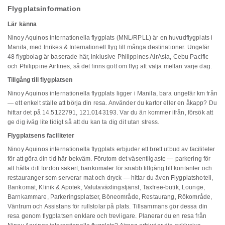
Flygplatsinformation
Lär känna
Ninoy Aquinos internationella flygplats (MNL/RPLL) är en huvudflygplats i
Manila, med Inrikes & Internationell flyg till många destinationer. Ungefär
48 flygbolag är baserade här, inklusive Philippines AirAsia, Cebu Pacific
och Philippine Airlines, så det finns gott om flyg att välja mellan varje dag.
Tillgång till flygplatsen
Ninoy Aquinos internationella flygplats ligger i Manila, bara ungefär km från
— ett enkelt ställe att börja din resa. Använder du kartor eller en åkapp? Du
hittar det på 14.5122791, 121.0143193. Var du än kommer ifrån, försök att
ge dig iväg lite tidigt så att du kan ta dig dit utan stress.
Flygplatsens faciliteter
Ninoy Aquinos internationella flygplats erbjuder ett brett utbud av faciliteter
för att göra din tid här bekväm. Förutom det väsentligaste — parkering för
att hålla ditt fordon säkert, bankomater för snabb tillgång till kontanter och
restauranger som serverar mat och dryck — hittar du även Flygplatshotell,
Bankomat, Klinik & Apotek, Valutaväxlingstjänst, Taxfree-butik, Lounge,
Barnkammare, Parkeringsplatser, Böneområde, Restaurang, Rökområde,
Väntrum och Assistans för rullstolar på plats. Tillsammans gör dessa din
resa genom flygplatsen enklare och trevligare. Planerar du en resa från