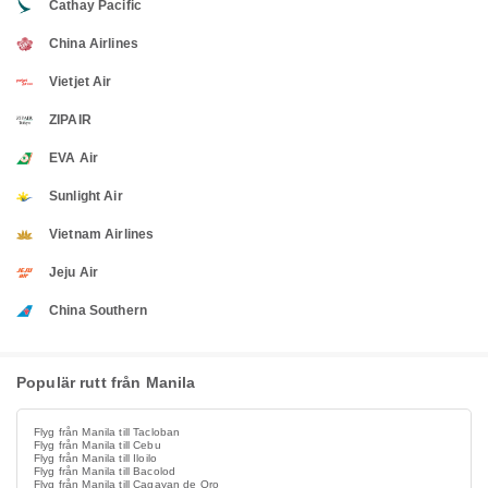
Cathay Pacific
China Airlines
Vietjet Air
ZIPAIR
EVA Air
Sunlight Air
Vietnam Airlines
Jeju Air
China Southern
Populär rutt från Manila
Flyg från Manila till Tacloban
Flyg från Manila till Cebu
Flyg från Manila till Iloilo
Flyg från Manila till Bacolod
Flyg från Manila till Cagayan de Oro