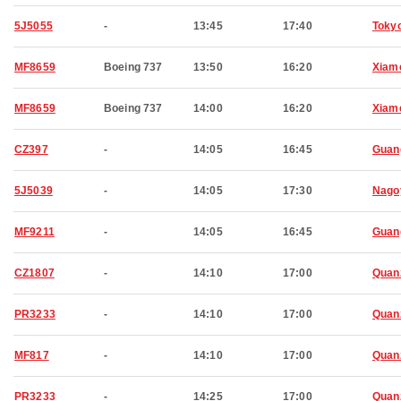
5J5055
-
13:45
17:40
Toky
MF8659
Boeing 737
13:50
16:20
Xiam
MF8659
Boeing 737
14:00
16:20
Xiam
CZ397
-
14:05
16:45
Guan
5J5039
-
14:05
17:30
Nago
MF9211
-
14:05
16:45
Guan
CZ1807
-
14:10
17:00
Quan
PR3233
-
14:10
17:00
Quan
MF817
-
14:10
17:00
Quan
PR3233
-
14:25
17:00
Quan