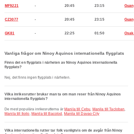
MF9221
-
20:45
23:15
Guan
CZ3077
-
20:45
23:15
Guan
GK81
-
22:25
01:50
Osak
Vanliga frågor om Ninoy Aquinos internationella flygplats
Finns det en flygplats i närheten av Ninoy Aquinos internationella
flygplats?
Nej, det finns ingen flygplats i närheten.
Vilka inrikesrutter brukar man ta om man reser från Ninoy Aquinos
internationella flygplats?
De mest populära inrikesrutterna är
Manila till Cebu
,
Manila till Tacloban
,
Manila till Iloilo
,
Manila till Bacolod
,
Manila till Davao City
Vilka internationella rutter tar folk vanligtvis om de avgår från Ninoy