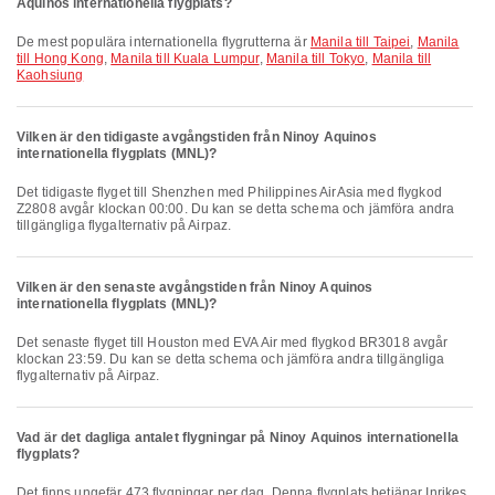
Aquinos internationella flygplats?
De mest populära internationella flygrutterna är
Manila till Taipei
,
Manila
till Hong Kong
,
Manila till Kuala Lumpur
,
Manila till Tokyo
,
Manila till
Kaohsiung
Vilken är den tidigaste avgångstiden från Ninoy Aquinos
internationella flygplats (MNL)?
Det tidigaste flyget till Shenzhen med Philippines AirAsia med flygkod
Z2808 avgår klockan 00:00. Du kan se detta schema och jämföra andra
tillgängliga flygalternativ på Airpaz.
Vilken är den senaste avgångstiden från Ninoy Aquinos
internationella flygplats (MNL)?
Det senaste flyget till Houston med EVA Air med flygkod BR3018 avgår
klockan 23:59. Du kan se detta schema och jämföra andra tillgängliga
flygalternativ på Airpaz.
Vad är det dagliga antalet flygningar på Ninoy Aquinos internationella
flygplats?
Det finns ungefär 473 flygningar per dag. Denna flygplats betjänar Inrikes