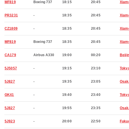
MF819
Boeing 737
18:15
20:45
Xiam
PR3231
-
18:35
20:45
Xiam
CZ1809
-
18:35
20:45
Xiam
MF819
Boeing 737
18:35
20:45
Xiam
CA179
Airbus A330
19:00
00:20
Beiji
5J5057
-
19:15
23:10
Toky
5J827
-
19:35
23:05
Osak
GK41
-
19:40
23:40
Toky
5J827
-
19:55
23:35
Osak
5J923
-
20:00
22:50
Fuku