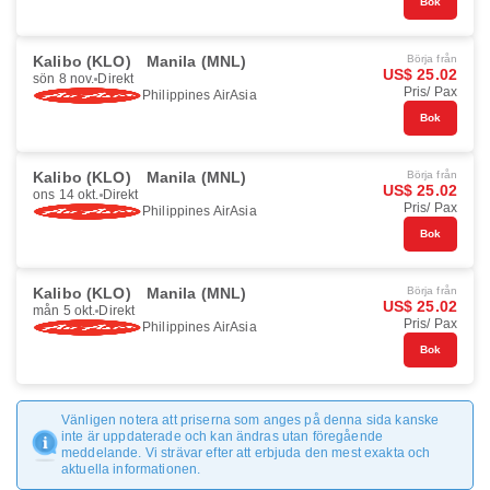
Bok
Kalibo (KLO)
Manila (MNL)
Börja från
US$ 25.02
sön 8 nov.
Direkt
Pris/ Pax
Philippines AirAsia
Bok
Kalibo (KLO)
Manila (MNL)
Börja från
US$ 25.02
ons 14 okt.
Direkt
Pris/ Pax
Philippines AirAsia
Bok
Kalibo (KLO)
Manila (MNL)
Börja från
US$ 25.02
mån 5 okt.
Direkt
Pris/ Pax
Philippines AirAsia
Bok
Vänligen notera att priserna som anges på denna sida kanske
inte är uppdaterade och kan ändras utan föregående
meddelande. Vi strävar efter att erbjuda den mest exakta och
aktuella informationen.