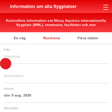
Information om alla flygplatser
Kontrollera information om Ninoy Aquinos internationella
flygplats (MNL), terminaler, faciliteter och mer
En väg
Rundresa
Flera städer
Från
Ursprung
Till
Destination
Avresa
sön 9 aug. 2026
Återvända