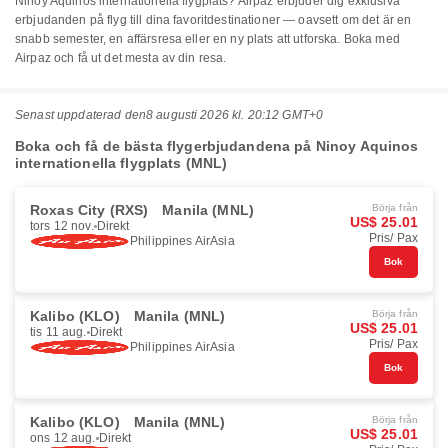
Ninoy Aquinos internationella flygplats? Airpaz erbjuder dig exklusiva
erbjudanden på flyg till dina favoritdestinationer — oavsett om det är en
snabb semester, en affärsresa eller en ny plats att utforska. Boka med
Airpaz och få ut det mesta av din resa.
Senast uppdaterad den
8 augusti 2026 kl. 20:12 GMT+0
Boka och få de bästa flygerbjudandena på Ninoy Aquinos
internationella flygplats (MNL)
Roxas City (RXS)
Manila (MNL)
Börja från
US$ 25.01
tors 12 nov.
Direkt
Pris/ Pax
Philippines AirAsia
Bok
Kalibo (KLO)
Manila (MNL)
Börja från
US$ 25.01
tis 11 aug.
Direkt
Pris/ Pax
Philippines AirAsia
Bok
Kalibo (KLO)
Manila (MNL)
Börja från
US$ 25.01
ons 12 aug.
Direkt