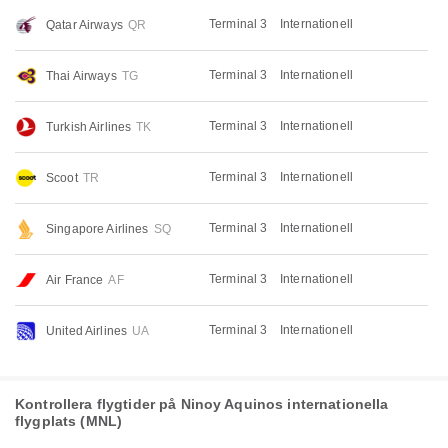
Terminal 3
Internationell
Qatar Airways
QR
Terminal 3
Internationell
Thai Airways
TG
Terminal 3
Internationell
Turkish Airlines
TK
Terminal 3
Internationell
Scoot
TR
Terminal 3
Internationell
Singapore Airlines
SQ
Terminal 3
Internationell
Air France
AF
Terminal 3
Internationell
United Airlines
UA
Kontrollera flygtider på Ninoy Aquinos internationella
flygplats (MNL)