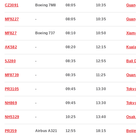
CZ3091
Boeing 7M8
08:05
10:35
Guan
MF9227
-
08:05
10:35
Guan
MF827
Boeing 737
08:10
10:50
Xiam
AK582
-
08:20
12:15
Kual
5J280
-
08:35
12:55
Bali 
MF8739
-
08:35
11:25
Quan
PR3105
-
09:45
13:30
Toky
NH869
-
09:45
13:30
Toky
NH5329
-
10:25
13:40
Osak
PR359
Airbus A321
12:55
18:15
Beiji