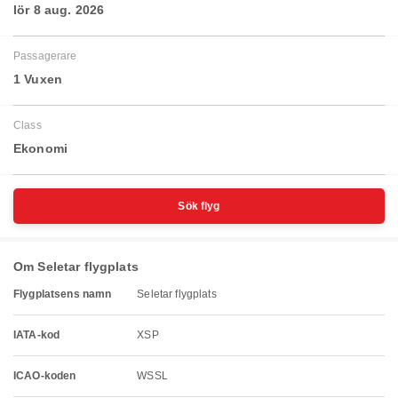
lör 8 aug. 2026
Passagerare
1 Vuxen
Class
Ekonomi
Sök flyg
Om Seletar flygplats
Flygplatsens namn
Seletar flygplats
IATA-kod
XSP
ICAO-koden
WSSL