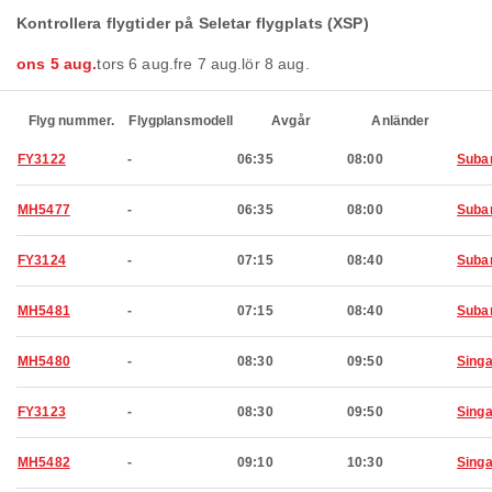
Kontrollera flygtider på Seletar flygplats (XSP)
ons 5 aug.
tors 6 aug.
fre 7 aug.
lör 8 aug.
Flyg nummer.
Flygplansmodell
Avgår
Anländer
FY3122
-
06:35
08:00
Suba
MH5477
-
06:35
08:00
Suba
FY3124
-
07:15
08:40
Suba
MH5481
-
07:15
08:40
Suba
MH5480
-
08:30
09:50
Sing
FY3123
-
08:30
09:50
Sing
MH5482
-
09:10
10:30
Sing