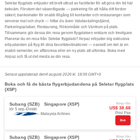
Seletar flygplats erbjuder ett brett utbud av faciliteter för att göra din tid här
bekväm. Förutom det väsentligaste — parkering för att hålla ditt fordon
säkert, bankomater för snabb tillgång till kontanter och restauranger som
serverar mat och dryck — hittar du även Valutaväxlingstjänst,
Parkeringsplatser, Restaurang, Rökområde och Väntrum på plats.
Tillsammans gör dessa din resa genom flygplatsen enklare och trevligare.
Planerar du en resa från Seletar flygplats? Airpaz erbjuder dig exklusiva
erbjudanden på flyg till dina favoritdestinationer — oavsett om det är en
snabb semester, en affärsresa eller en ny plats att utforska. Boka med
Airpaz och få ut det mesta av din resa.
Senast uppdaterad den
4 augusti 2026 kl. 18:09 GMT+0
Boka och få de bästa flygerbjudandena på Seletar flygplats
(XSP)
Subang (SZB)
Singapore (XSP)
Börja från
US$ 38.68
lör 5 sep.
Direkt
Pris/ Pax
Malaysia Airlines
Bok
Subang (SZB)
Singapore (XSP)
Börja från