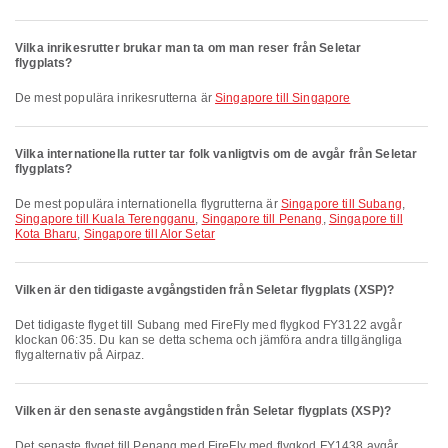
Vilka inrikesrutter brukar man ta om man reser från Seletar
flygplats?
De mest populära inrikesrutterna är
Singapore till Singapore
Vilka internationella rutter tar folk vanligtvis om de avgår från Seletar
flygplats?
De mest populära internationella flygrutterna är
Singapore till Subang
,
Singapore till Kuala Terengganu
,
Singapore till Penang
,
Singapore till
Kota Bharu
,
Singapore till Alor Setar
Vilken är den tidigaste avgångstiden från Seletar flygplats (XSP)?
Det tidigaste flyget till Subang med FireFly med flygkod FY3122 avgår
klockan 06:35. Du kan se detta schema och jämföra andra tillgängliga
flygalternativ på Airpaz.
Vilken är den senaste avgångstiden från Seletar flygplats (XSP)?
Det senaste flyget till Penang med FireFly med flygkod FY1438 avgår