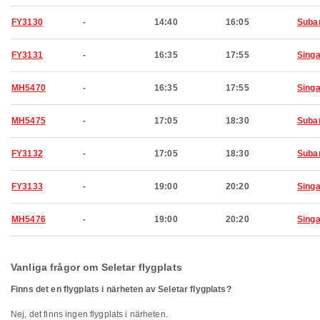
FY3130
-
14:40
16:05
Suba
FY3131
-
16:35
17:55
Sing
MH5470
-
16:35
17:55
Sing
MH5475
-
17:05
18:30
Suba
FY3132
-
17:05
18:30
Suba
FY3133
-
19:00
20:20
Sing
MH5476
-
19:00
20:20
Sing
Vanliga frågor om Seletar flygplats
Finns det en flygplats i närheten av Seletar flygplats?
Nej, det finns ingen flygplats i närheten.