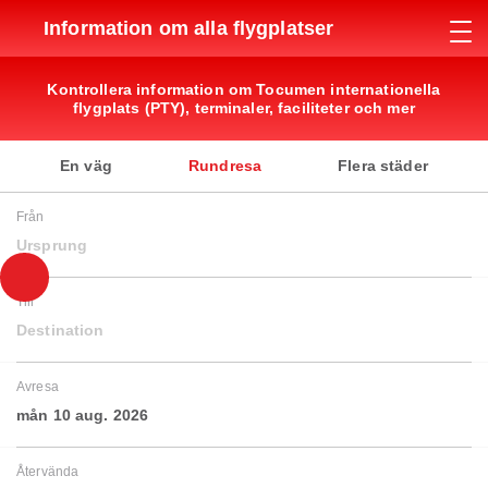
Information om alla flygplatser
Kontrollera information om Tocumen internationella
flygplats (PTY), terminaler, faciliteter och mer
En väg
Rundresa
Flera städer
Från
Ursprung
Till
Destination
Avresa
mån 10 aug. 2026
Återvända