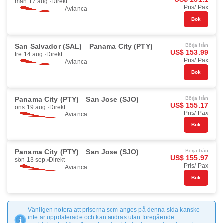
mån 17 aug.
Direkt
Pris/ Pax
Avianca
Bok
San Salvador (SAL)
Panama City (PTY)
Börja från
US$ 153.99
fre 14 aug.
Direkt
Pris/ Pax
Avianca
Bok
Panama City (PTY)
San Jose (SJO)
Börja från
US$ 155.17
ons 19 aug.
Direkt
Pris/ Pax
Avianca
Bok
Panama City (PTY)
San Jose (SJO)
Börja från
US$ 155.97
sön 13 sep.
Direkt
Pris/ Pax
Avianca
Bok
Vänligen notera att priserna som anges på denna sida kanske
inte är uppdaterade och kan ändras utan föregående