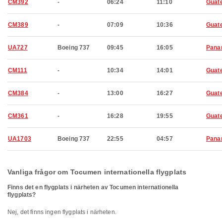
CM392
-
06:24
11:10
Guat
CM389
-
07:09
10:36
Guat
UA727
Boeing 737
09:45
16:05
Pana
CM111
-
10:34
14:01
Guat
CM384
-
13:00
16:27
Guat
CM361
-
16:28
19:55
Guat
UA1703
Boeing 737
22:55
04:57
Pana
Vanliga frågor om Tocumen internationella flygplats
Finns det en flygplats i närheten av Tocumen internationella
flygplats?
Nej, det finns ingen flygplats i närheten.