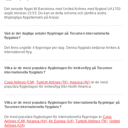
Det senaste flyget till Barcelona med United Airlines med flygkod UA1703
avgår klockan 23:55. Du kan se detta schema och jämföra andra
tillgängliga flygalternativ på Airpaz.
Vad är det dagliga antalet flygningar på Tocumen internationella
flygplats?
Det finns ungefär 4 flygningar per dag. Denna flygplats betjänar Inrikes &
Internationell flyg.
Vilka är de mest populära flygbolagen för inrikesflyg på Tocumen
internationella flygplats?
Copa Airlines (CM)
,
Turkish Airlines (TK)
,
Avianca (AV)
är de mest
populära flygbolagen för inrikesflyg från North America.
Vilka är de mest populära flygbolagen för internationella flygningar på
Tocumen internationella flygplats?
De mest populära flygbolagen för internationella flygningar är
Copa
Airlines (CM)
,
Avianca (AV)
,
Air Europa (UX)
,
Turkish Airlines (TK)
,
United
Airlines (UA)
.