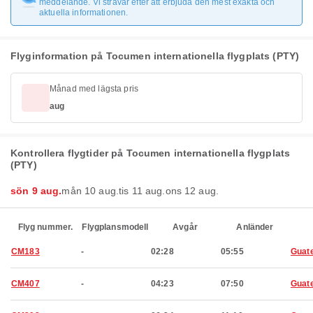
meddelande. Vi strävar efter att erbjuda den mest exakta och
aktuella informationen.
Flyginformation på Tocumen internationella flygplats (PTY)
Månad med lägsta pris
aug
Kontrollera flygtider på Tocumen internationella flygplats
(PTY)
sön 9 aug.
mån 10 aug.
tis 11 aug.
ons 12 aug.
Flyg nummer.
Flygplansmodell
Avgår
Anländer
CM183
-
02:28
05:55
Guat
CM407
-
04:23
07:50
Guat