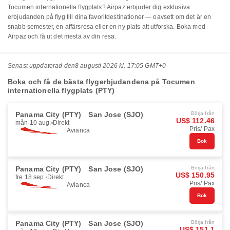
Tocumen internationella flygplats? Airpaz erbjuder dig exklusiva
erbjudanden på flyg till dina favoritdestinationer — oavsett om det är en
snabb semester, en affärsresa eller en ny plats att utforska. Boka med
Airpaz och få ut det mesta av din resa.
Senast uppdaterad den
8 augusti 2026 kl. 17:05 GMT+0
Boka och få de bästa flygerbjudandena på Tocumen
internationella flygplats (PTY)
Panama City (PTY)
San Jose (SJO)
Börja från
US$ 112.46
mån 10 aug.
Direkt
Pris/ Pax
Avianca
Bok
Panama City (PTY)
San Jose (SJO)
Börja från
US$ 150.95
fre 18 sep.
Direkt
Pris/ Pax
Avianca
Bok
Panama City (PTY)
San Jose (SJO)
Börja från
US$ 151.1