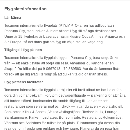
Flygplatsinformation
Lär känna
Tocumen internationella flygplats (PTY/MPTO) är en huvudflygplats i
Panama City, med Inrikes & Internationell flyg till många destinationer.
Ungefär 15 flygbolag är baserade här, inklusive Copa Airlines, Avianca och
Air Europa, så det finns gott om flyg att välja mellan varje dag.
Tillgång till flygplatsen
Tocumen internationella flygplats ligger i Panama City, bara ungefär km
från — ett enkelt ställe att börja din resa. Använder du kartor eller en
åkapp? Du hittar det på 9.0667013, -79.389563. Var du än kommer ifrån,
försök att ge dig iväg lite tidigt så att du kan ta dig dit utan stress.
Flygplatsens faciliteter
Tocumen internationella flygplats erbjuder ett brett utbud av faciliteter för att
göra din tid här bekväm. Förutom det väsentligaste — parkering för att hålla
ditt fordon säkert, bankomater för snabb tillgång till kontanter och
restauranger som serverar mat och dryck — hittar du även Flygplatshotell,
Bankomat, Klinik & Apotek, Valutaväxlingstjänst, Taxfree-butik, Lounge,
Barnkammare, Parkeringsplatser, Böneområde, Restaurang, Rökområde,
Väntrum och Assistans för rullstolar på plats. Tillsammans gör dessa din
resa genom flygplatsen enklare och trevligare. Planerar du en resa från