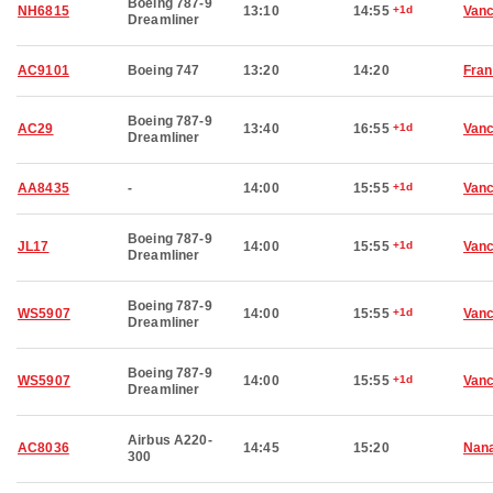
Boeing 787-9
NH6815
13:10
14:55
+1d
Van
Dreamliner
AC9101
Boeing 747
13:20
14:20
Fran
Boeing 787-9
AC29
13:40
16:55
+1d
Van
Dreamliner
AA8435
-
14:00
15:55
+1d
Van
Boeing 787-9
JL17
14:00
15:55
+1d
Van
Dreamliner
Boeing 787-9
WS5907
14:00
15:55
+1d
Van
Dreamliner
Boeing 787-9
WS5907
14:00
15:55
+1d
Van
Dreamliner
Airbus A220-
AC8036
14:45
15:20
Nan
300