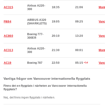
Airbus A220-
AC315
18:35
21:06
Mont
300
AIRBUS A320
FI694
19:05
09:25
Van
(SHARKLETS)
Boeing 777-
AC860
20:10
13:20
Van
300ER
Airbus A220-
AC313
21:30
00:01
Mont
300
AC19
Boeing 787
22:50
05:15
+1d
Van
Vanliga frågor om Vancouver internationella flygplats
Finns det en flygplats i närheten av Vancouver internationella
flygplats?
Nej, det finns ingen flygplats i närheten.