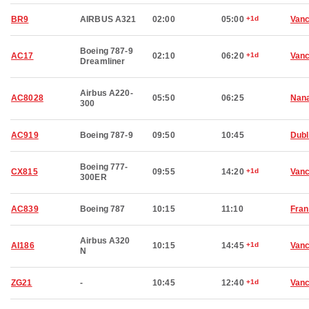
BR9
AIRBUS A321
02:00
05:00
+1d
Van
Boeing 787-9
AC17
02:10
06:20
+1d
Van
Dreamliner
Airbus A220-
AC8028
05:50
06:25
Nan
300
AC919
Boeing 787-9
09:50
10:45
Dubl
Boeing 777-
CX815
09:55
14:20
+1d
Van
300ER
AC839
Boeing 787
10:15
11:10
Fran
Airbus A320
AI186
10:15
14:45
+1d
Van
N
ZG21
-
10:45
12:40
+1d
Van