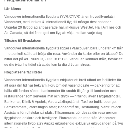
Flygplatsinformation
Lär känna
Vancouver internationella flygplats (YVR/CYVR) är en huvudflygplats i
Vancouver, med Inrikes & Internationell flyg till många destinationer.
Ungefär 20 flygbolag är baserade här, inklusive WestJet, Flair Airlines och
Air Canada, så det finns gott om flyg att välja mellan varje dag.
Tillgång till flygplatsen
Vancouver internationella flygplats ligger i Vancouver, bara ungefär km från
— ett enkelt ställe att börja din resa. Använder du kartor eller en åkapp? Du
hittar det på 49.1966913, -123.1815123. Var du än kommer ifrån, försök att
ge dig iväg lite tidigt så att du kan ta dig dit utan stress.
Flygplatsens faciliteter
Vancouver internationella flygplats erbjuder ett brett utbud av faciliteter för
att göra din tid här bekväm. Förutom det väsentligaste — parkering för att
hålla ditt fordon säkert, bankomater för snabb tillgång till kontanter och
restauranger som serverar mat och dryck — hittar du även Flygplatshotell,
Bankomat, Klinik & Apotek, Valutaväxlingstjänst, Taxfree-butik, Lounge,
Barnkammare, Parkeringsplatser, Böneområde, Restaurang, Väntrum och
Assistans för rullstolar på plats. Tillsammans gör dessa din resa genom
flygplatsen enklare och trevligare. Planerar du en resa från Vancouver
internationella flygplats? Airpaz erbjuder dig exklusiva erbjudanden på flyg