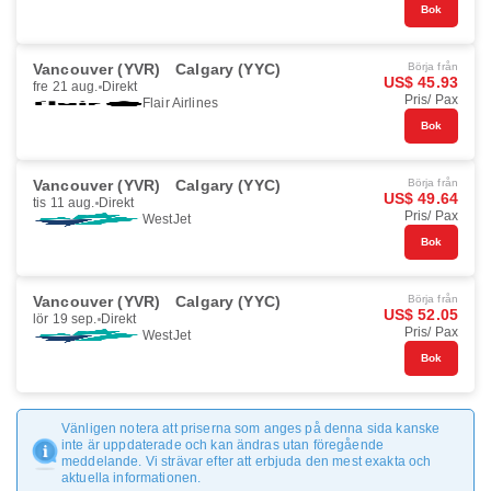
Bok
Vancouver (YVR)
Calgary (YYC)
Börja från
US$ 45.93
fre 21 aug.
Direkt
Pris/ Pax
Flair Airlines
Bok
Vancouver (YVR)
Calgary (YYC)
Börja från
US$ 49.64
tis 11 aug.
Direkt
Pris/ Pax
WestJet
Bok
Vancouver (YVR)
Calgary (YYC)
Börja från
US$ 52.05
lör 19 sep.
Direkt
Pris/ Pax
WestJet
Bok
Vänligen notera att priserna som anges på denna sida kanske
inte är uppdaterade och kan ändras utan föregående
meddelande. Vi strävar efter att erbjuda den mest exakta och
aktuella informationen.