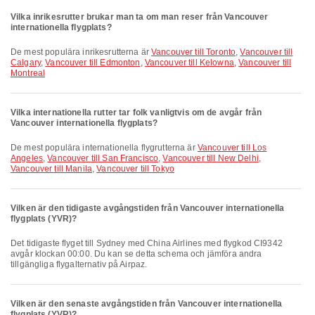
Vilka inrikesrutter brukar man ta om man reser från Vancouver
internationella flygplats?
De mest populära inrikesrutterna är
Vancouver till Toronto
,
Vancouver till
Calgary
,
Vancouver till Edmonton
,
Vancouver till Kelowna
,
Vancouver till
Montreal
Vilka internationella rutter tar folk vanligtvis om de avgår från
Vancouver internationella flygplats?
De mest populära internationella flygrutterna är
Vancouver till Los
Angeles
,
Vancouver till San Francisco
,
Vancouver till New Delhi
,
Vancouver till Manila
,
Vancouver till Tokyo
Vilken är den tidigaste avgångstiden från Vancouver internationella
flygplats (YVR)?
Det tidigaste flyget till Sydney med China Airlines med flygkod CI9342
avgår klockan 00:00. Du kan se detta schema och jämföra andra
tillgängliga flygalternativ på Airpaz.
Vilken är den senaste avgångstiden från Vancouver internationella
flygplats (YVR)?