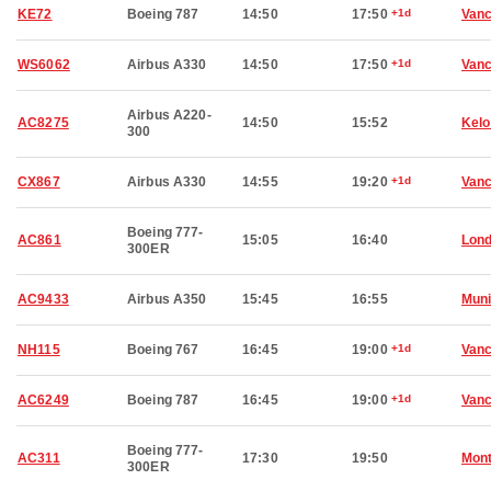
KE72
Boeing 787
14:50
17:50
+1d
Van
WS6062
Airbus A330
14:50
17:50
+1d
Van
Airbus A220-
AC8275
14:50
15:52
Kel
300
CX867
Airbus A330
14:55
19:20
+1d
Van
Boeing 777-
AC861
15:05
16:40
Lon
300ER
AC9433
Airbus A350
15:45
16:55
Mun
NH115
Boeing 767
16:45
19:00
+1d
Van
AC6249
Boeing 787
16:45
19:00
+1d
Van
Boeing 777-
AC311
17:30
19:50
Mont
300ER