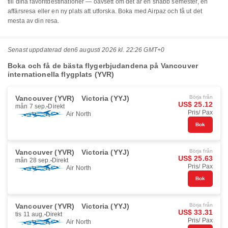
till dina favoritdestinationer — oavsett om det är en snabb semester, en
affärsresa eller en ny plats att utforska. Boka med Airpaz och få ut det
mesta av din resa.
Senast uppdaterad den
6 augusti 2026 kl. 22:26 GMT+0
Boka och få de bästa flygerbjudandena på Vancouver
internationella flygplats (YVR)
Vancouver (YVR)
Victoria (YYJ)
Börja från
US$ 25.12
mån 7 sep.
Direkt
Pris/ Pax
Air North
Bok
Vancouver (YVR)
Victoria (YYJ)
Börja från
US$ 25.63
mån 28 sep.
Direkt
Pris/ Pax
Air North
Bok
Vancouver (YVR)
Victoria (YYJ)
Börja från
US$ 33.31
tis 11 aug.
Direkt
Pris/ Pax
Air North