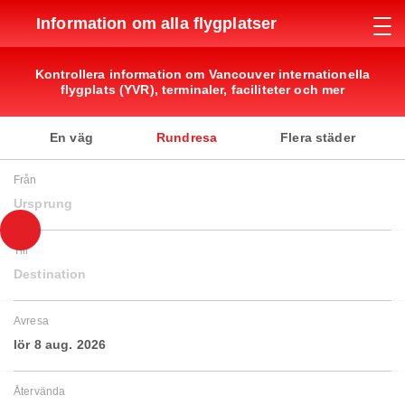
Information om alla flygplatser
Kontrollera information om Vancouver internationella
flygplats (YVR), terminaler, faciliteter och mer
En väg
Rundresa
Flera städer
Från
Ursprung
Till
Destination
Avresa
lör 8 aug. 2026
Återvända