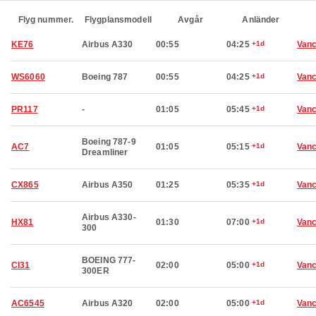
Flyg nummer.
Flygplansmodell
Avgår
Anländer
KE76
Airbus A330
00:55
04:25
+1d
Van
WS6060
Boeing 787
00:55
04:25
+1d
Van
PR117
-
01:05
05:45
+1d
Van
Boeing 787-9
AC7
01:05
05:15
+1d
Van
Dreamliner
CX865
Airbus A350
01:25
05:35
+1d
Van
Airbus A330-
HX81
01:30
07:00
+1d
Van
300
BOEING 777-
CI31
02:00
05:00
+1d
Van
300ER
AC6545
Airbus A320
02:00
05:00
+1d
Van