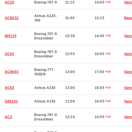
AC25
Boeing 787-9
11:15
14:05
+1d
Van
Airbus A220-
AC8032
11:40
12:15
Nan
300
Boeing 787-9
NH135
12:30
14:40
+1d
Van
Dreamliner
Boeing 787-9
AC63
12:55
16:05
+1d
Van
Dreamliner
Boeing 777-
AC6603
13:00
17:00
+1d
Van
300ER
AC63
Airbus A330
13:00
16:05
+1d
Van
OZ6101
Airbus A330
13:00
16:05
+1d
Van
Boeing 787-9
AC3
13:10
14:55
+1d
Van
Dreamliner