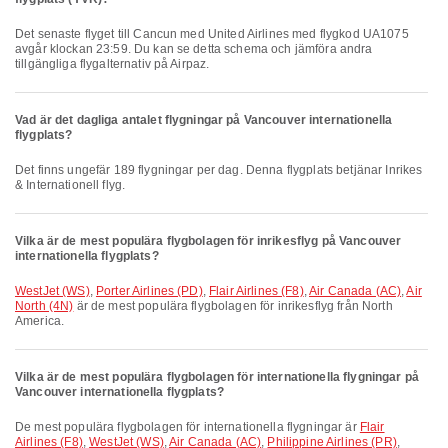
Det senaste flyget till Cancun med United Airlines med flygkod UA1075
avgår klockan 23:59. Du kan se detta schema och jämföra andra
tillgängliga flygalternativ på Airpaz.
Vad är det dagliga antalet flygningar på Vancouver internationella
flygplats?
Det finns ungefär 189 flygningar per dag. Denna flygplats betjänar Inrikes
& Internationell flyg.
Vilka är de mest populära flygbolagen för inrikesflyg på Vancouver
internationella flygplats?
WestJet (WS)
,
Porter Airlines (PD)
,
Flair Airlines (F8)
,
Air Canada (AC)
,
Air
North (4N)
är de mest populära flygbolagen för inrikesflyg från North
America.
Vilka är de mest populära flygbolagen för internationella flygningar på
Vancouver internationella flygplats?
De mest populära flygbolagen för internationella flygningar är
Flair
Airlines (F8)
,
WestJet (WS)
,
Air Canada (AC)
,
Philippine Airlines (PR)
,