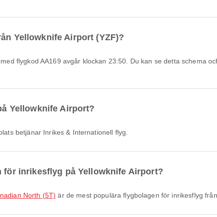
rån Yellowknife Airport (YZF)?
på Yellowknife Airport?
lats betjänar Inrikes & Internationell flyg.
 för inrikesflyg på Yellowknife Airport?
nadian North (5T)
är de mest populära flygbolagen för inrikesflyg frå