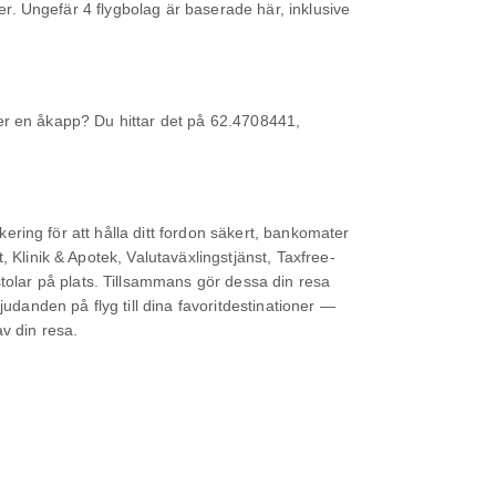
ner. Ungefär 4 flygbolag är baserade här, inklusive
eller en åkapp? Du hittar det på 62.4708441,
kering för att hålla ditt fordon säkert, bankomater
 Klinik & Apotek, Valutaväxlingstjänst, Taxfree-
olar på plats. Tillsammans gör dessa din resa
udanden på flyg till dina favoritdestinationer —
v din resa.