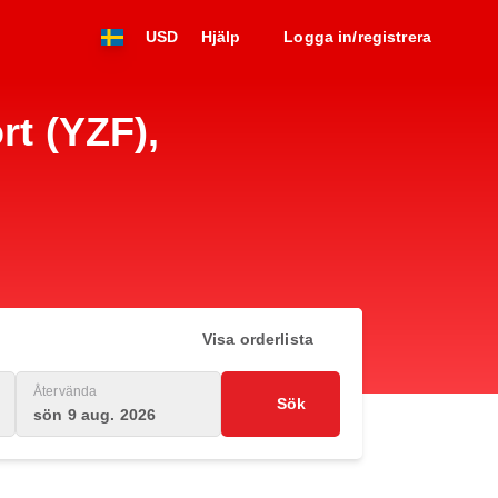
USD
Hjälp
Logga in/registrera
rt (YZF),
Visa orderlista
Återvända
Sök
sön 9 aug. 2026