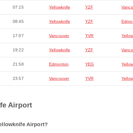
07:15
Yellowknife
YZF
Vanco
08:45
Yellowknife
YZF
Edmo
17:07
Vancouver
YVR
Yello
19:22
Yellowknife
YZF
Vanco
21:58
Edmonton
YEG
Yello
23:57
Vancouver
YVR
Yello
fe Airport
ellowknife Airport?