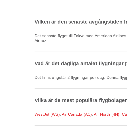
Vilken är den senaste avgångstiden f
Det senaste flyget till Tokyo med American Airlines med flygkod AA169 avgår klockan 23:50. Du kan se detta schema och jämföra andra tillgängliga flygalternativ på
Airpaz.
Vad är det dagliga antalet flygningar 
Det finns ungefär 2 flygningar per dag. Denna flygp
Vilka är de mest populära flygbolagen
WestJet (WS)
,
Air Canada (AC)
,
Air North (4N)
,
Ca