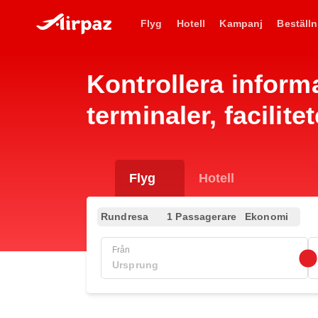
Flyg
Hotell
Kampanj
Beställn
Kontrollera inform
terminaler, facilit
Flyg
Hotell
Rundresa
1 Passagerare
Ekonomi
Från