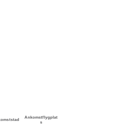
Ankomstflygplat
omststad
s