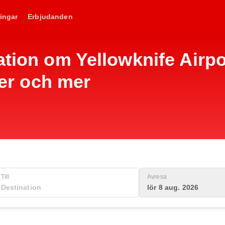
ingar
Erbjudanden
ation om Yellowknife Airpo
eter och mer
Till
Avresa
lör 8 aug. 2026