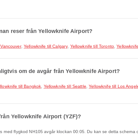
man reser från Yellowknife Airport?
ll Vancouver
,
Yellowknife till Calgary
,
Yellowknife till Toronto
,
Yellowknif
anligtvis om de avgår från Yellowknife Airport?
llowknife till Bangkok
,
Yellowknife till Seattle
,
Yellowknife till Los Angel
från Yellowknife Airport (YZF)?