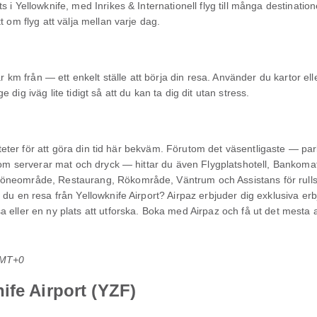
 i Yellowknife, med Inrikes & Internationell flyg till många destinatio
t om flyg att välja mellan varje dag.
fär km från — ett enkelt ställe att börja din resa. Använder du kartor 
dig iväg lite tidigt så att du kan ta dig dit utan stress.
liteter för att göra din tid här bekväm. Förutom det väsentligaste — par
som serverar mat och dryck — hittar du även Flygplatshotell, Bankomat,
öneområde, Restaurang, Rökområde, Väntrum och Assistans för rullst
du en resa från Yellowknife Airport? Airpaz erbjuder dig exklusiva erbj
 eller en ny plats att utforska. Boka med Airpaz och få ut det mesta a
GMT+0
ife Airport (YZF)