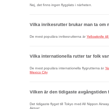
Nej, det finns ingen flygplats i närheten.
Vilka inrikesrutter brukar man ta om 
De mest populära inrikesrutterna är
Yellowknife ti
Vilka internationella rutter tar folk v
De mest populära internationella flygrutterna är
Ye
Mexico City
Vilken är den tidigaste avgångstiden 
Det tidigaste flyget till Tokyo med All Nippon Airways med flygkod NH105 avgår klockan 00:05. Du kan se detta schema och jämföra andra tillgängliga flygalternativ på
Airpaz.