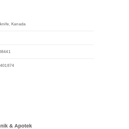
wknife, Kanada
08441
4401874
inik & Apotek