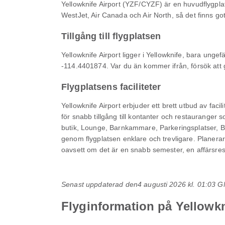
Yellowknife Airport (YZF/CYZF) är en huvudflygplats
WestJet, Air Canada och Air North, så det finns got
Tillgång till flygplatsen
Yellowknife Airport ligger i Yellowknife, bara unge
-114.4401874. Var du än kommer ifrån, försök att ge 
Flygplatsens faciliteter
Yellowknife Airport erbjuder ett brett utbud av faci
för snabb tillgång till kontanter och restauranger 
butik, Lounge, Barnkammare, Parkeringsplatser, B
genom flygplatsen enklare och trevligare. Planerar 
oavsett om det är en snabb semester, en affärsresa
Senast uppdaterad den
4 augusti 2026 kl. 01:03 
Flyginformation på Yellowkn