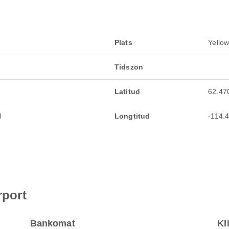
Plats
Yello
Tidszon
Latitud
62.47
l
Longtitud
-114.
rport
Bankomat
Kl