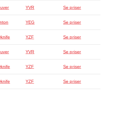
uver
YVR
Se priser
nton
YEG
Se priser
wknife
YZF
Se priser
uver
YVR
Se priser
wknife
YZF
Se priser
wknife
YZF
Se priser