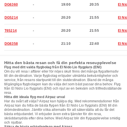
DG6360
-
19:00
20:35
El Ni
DG5214
-
20:20
21:55
El Ni
T65214
-
20:20
21:55
El Ni
DG6358
-
21:10
22:40
El Ni
Hitta den bästa resan och få din perfekta reseupplevelse
Flyg med ditt valda flygbolag från El Nido Lio flygplats (ENI)
Om du vill resa i affärer eller för nöjes skull finns det många flygalternativ
till din destination. Varje flygbolag erbjuder utmärkta bekvämligheter och
service, från resans startpunkt till din slutdestination. Bland de många
tillgängliga flygbolagen kan du välja det som bäst passar dina behov. Flyg
från El Nido Lio flygplats (ENI) och njut av en bekväm och tillfredsställande
resa.
Hitta ditt ideala flyg med Airpaz urval
Har du svårt att välja? Airpaz kan hjälpa dig. Med rekommendationer från
Airpaz kan du hitta de bästa flygen från El Nido Lio flygplats (ENI) till din
drömdestination. Jämför olika alternativ för att säkerställa att du får det
bästa erbjudandet. Vi erbjuder även extra tjänster för din resa,
skräddarsydda efter dina behov. Med Airpaz blir din flygupplevelse smidig
och njutbar.
Säkra de bästa erbjudandena med Airpaz