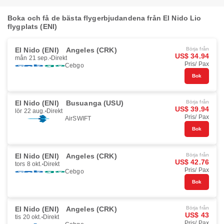
Boka och få de bästa flygerbjudandena från El Nido Lio
flygplats (ENI)
El Nido (ENI)
Angeles (CRK)
Börja från
US$ 34.94
mån 21 sep.
Direkt
Pris/ Pax
Cebgo
Bok
El Nido (ENI)
Busuanga (USU)
Börja från
US$ 39.94
lör 22 aug.
Direkt
Pris/ Pax
AirSWIFT
Bok
El Nido (ENI)
Angeles (CRK)
Börja från
US$ 42.76
tors 8 okt.
Direkt
Pris/ Pax
Cebgo
Bok
El Nido (ENI)
Angeles (CRK)
Börja från
US$ 43
tis 20 okt.
Direkt
Pris/ Pax