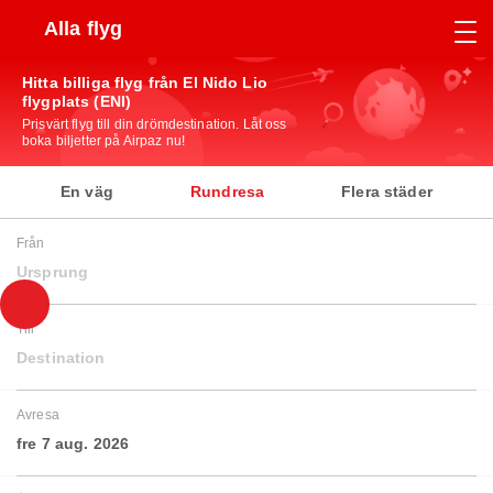
Alla flyg
Hitta billiga flyg från El Nido Lio
flygplats (ENI)
Prisvärt flyg till din drömdestination. Låt oss
boka biljetter på Airpaz nu!
En väg
Rundresa
Flera städer
Från
Ursprung
Till
Destination
Avresa
fre 7 aug. 2026