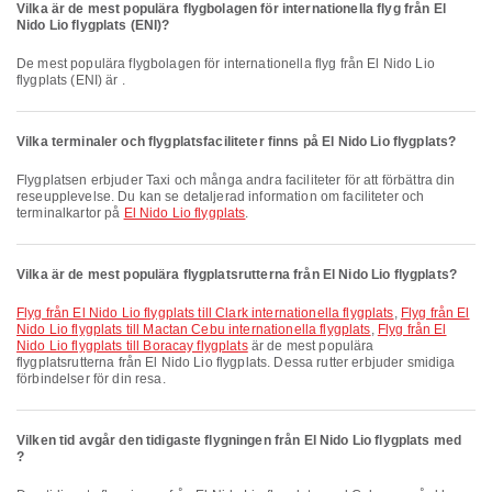
Vilka är de mest populära flygbolagen för internationella flyg från El
Nido Lio flygplats (ENI)?
De mest populära flygbolagen för internationella flyg från El Nido Lio
flygplats (ENI) är .
Vilka terminaler och flygplatsfaciliteter finns på El Nido Lio flygplats?
Flygplatsen erbjuder Taxi och många andra faciliteter för att förbättra din
reseupplevelse. Du kan se detaljerad information om faciliteter och
terminalkartor på
El Nido Lio flygplats
.
Vilka är de mest populära flygplatsrutterna från El Nido Lio flygplats?
Flyg från El Nido Lio flygplats till Clark internationella flygplats
,
Flyg från El
Nido Lio flygplats till Mactan Cebu internationella flygplats
,
Flyg från El
Nido Lio flygplats till Boracay flygplats
är de mest populära
flygplatsrutterna från El Nido Lio flygplats. Dessa rutter erbjuder smidiga
förbindelser för din resa.
Vilken tid avgår den tidigaste flygningen från El Nido Lio flygplats med
?