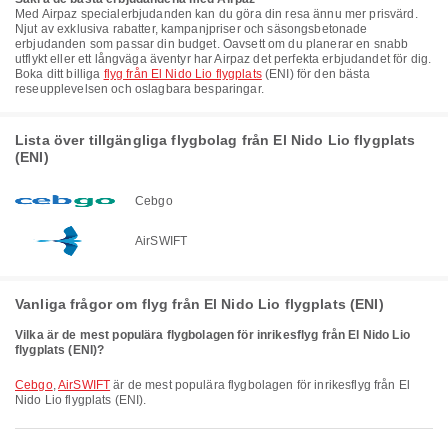
Med Airpaz specialerbjudanden kan du göra din resa ännu mer prisvärd.
Njut av exklusiva rabatter, kampanjpriser och säsongsbetonade
erbjudanden som passar din budget. Oavsett om du planerar en snabb
utflykt eller ett långväga äventyr har Airpaz det perfekta erbjudandet för dig.
Boka ditt billiga
flyg från El Nido Lio flygplats
(ENI) för den bästa
reseupplevelsen och oslagbara besparingar.
Lista över tillgängliga flygbolag från El Nido Lio flygplats
(ENI)
Cebgo
AirSWIFT
Vanliga frågor om flyg från El Nido Lio flygplats (ENI)
Vilka är de mest populära flygbolagen för inrikesflyg från El Nido Lio
flygplats (ENI)?
Cebgo
,
AirSWIFT
är de mest populära flygbolagen för inrikesflyg från El
Nido Lio flygplats (ENI).