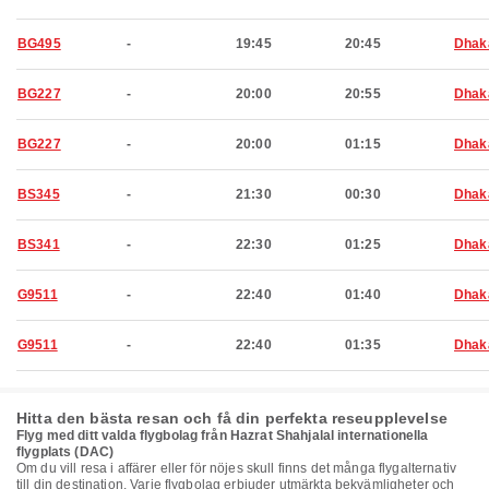
BG495
-
19:45
20:45
Dhak
BG227
-
20:00
20:55
Dhak
BG227
-
20:00
01:15
Dhak
BS345
-
21:30
00:30
Dhak
BS341
-
22:30
01:25
Dhak
G9511
-
22:40
01:40
Dhak
G9511
-
22:40
01:35
Dhak
Hitta den bästa resan och få din perfekta reseupplevelse
Flyg med ditt valda flygbolag från Hazrat Shahjalal internationella
flygplats (DAC)
Om du vill resa i affärer eller för nöjes skull finns det många flygalternativ
till din destination. Varje flygbolag erbjuder utmärkta bekvämligheter och