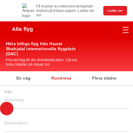
Få massor av exklusiva kampanjer
endast på Airpaz-appen. Ladda ner
Ladda ner
nu!
Alla flyg
Hitta billiga flyg från Hazrat
Shahjalal internationella flygplats
(DAC)
Prisvärt flyg till din drömdestination. Låt oss
boka biljetter på Airpaz nu!
En väg
Rundresa
Flera städer
Från
Ursprung
Till
Destination