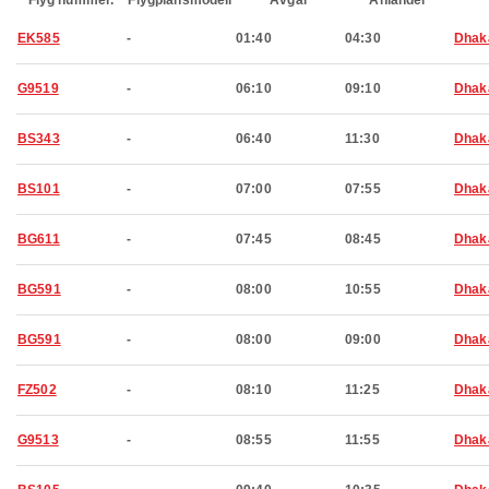
Flyg nummer.
Flygplansmodell
Avgår
Anländer
EK585
-
01:40
04:30
Dhak
G9519
-
06:10
09:10
Dhak
BS343
-
06:40
11:30
Dhak
BS101
-
07:00
07:55
Dhak
BG611
-
07:45
08:45
Dhak
BG591
-
08:00
10:55
Dhak
BG591
-
08:00
09:00
Dhak
FZ502
-
08:10
11:25
Dhak
G9513
-
08:55
11:55
Dhak