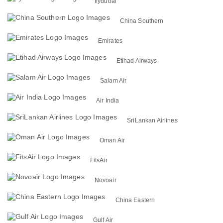
flydubai
China Southern
Emirates
Etihad Airways
Salam Air
Air India
SriLankan Airlines
Oman Air
FitsAir
Novoair
China Eastern
Gulf Air