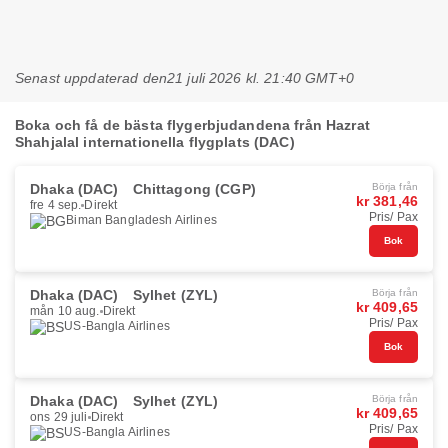
Senast uppdaterad den
21 juli 2026 kl. 21:40 GMT+0
Boka och få de bästa flygerbjudandena från Hazrat
Shahjalal internationella flygplats (DAC)
Dhaka (DAC)
Chittagong (CGP)
Börja från
kr 381,46
fre 4 sep.
Direkt
Pris/ Pax
Biman Bangladesh Airlines
Bok
Dhaka (DAC)
Sylhet (ZYL)
Börja från
kr 409,65
mån 10 aug.
Direkt
Pris/ Pax
US-Bangla Airlines
Bok
Dhaka (DAC)
Sylhet (ZYL)
Börja från
kr 409,65
ons 29 juli
Direkt
Pris/ Pax
US-Bangla Airlines