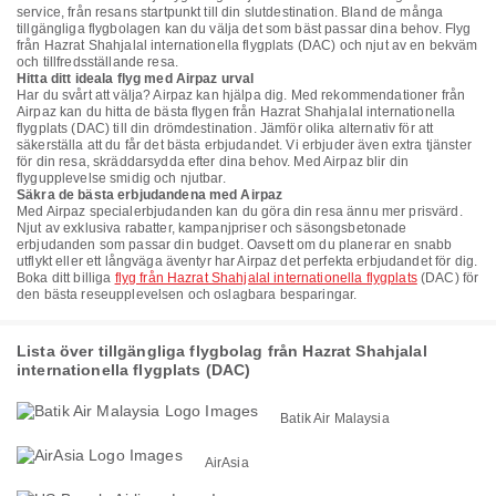
service, från resans startpunkt till din slutdestination. Bland de många
tillgängliga flygbolagen kan du välja det som bäst passar dina behov. Flyg
från Hazrat Shahjalal internationella flygplats (DAC) och njut av en bekväm
och tillfredsställande resa.
Hitta ditt ideala flyg med Airpaz urval
Har du svårt att välja? Airpaz kan hjälpa dig. Med rekommendationer från
Airpaz kan du hitta de bästa flygen från Hazrat Shahjalal internationella
flygplats (DAC) till din drömdestination. Jämför olika alternativ för att
säkerställa att du får det bästa erbjudandet. Vi erbjuder även extra tjänster
för din resa, skräddarsydda efter dina behov. Med Airpaz blir din
flygupplevelse smidig och njutbar.
Säkra de bästa erbjudandena med Airpaz
Med Airpaz specialerbjudanden kan du göra din resa ännu mer prisvärd.
Njut av exklusiva rabatter, kampanjpriser och säsongsbetonade
erbjudanden som passar din budget. Oavsett om du planerar en snabb
utflykt eller ett långväga äventyr har Airpaz det perfekta erbjudandet för dig.
Boka ditt billiga
flyg från Hazrat Shahjalal internationella flygplats
(DAC) för
den bästa reseupplevelsen och oslagbara besparingar.
Lista över tillgängliga flygbolag från Hazrat Shahjalal
internationella flygplats (DAC)
Batik Air Malaysia
AirAsia