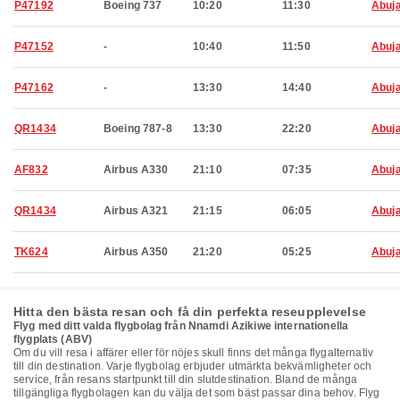
P47192
Boeing 737
10:20
11:30
Abuj
P47152
-
10:40
11:50
Abuj
P47162
-
13:30
14:40
Abuj
QR1434
Boeing 787-8
13:30
22:20
Abuj
AF832
Airbus A330
21:10
07:35
Abuj
QR1434
Airbus A321
21:15
06:05
Abuj
TK624
Airbus A350
21:20
05:25
Abuj
Hitta den bästa resan och få din perfekta reseupplevelse
Flyg med ditt valda flygbolag från Nnamdi Azikiwe internationella
flygplats (ABV)
Om du vill resa i affärer eller för nöjes skull finns det många flygalternativ
till din destination. Varje flygbolag erbjuder utmärkta bekvämligheter och
service, från resans startpunkt till din slutdestination. Bland de många
tillgängliga flygbolagen kan du välja det som bäst passar dina behov. Flyg