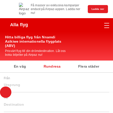
Få massor av exklusiva kampanjer
endast på Airpaz-appen. Ladda ner
Ladda ner
nu!
Alla flyg
Hitta billiga flyg från Nnamdi
Azikiwe internationella flygplats
(ABV)
Prisvärt flyg till din drömdestination. Låt oss
boka biljetter på Airpaz nu!
En väg
Rundresa
Flera städer
Från
Ursprung
Till
Destination