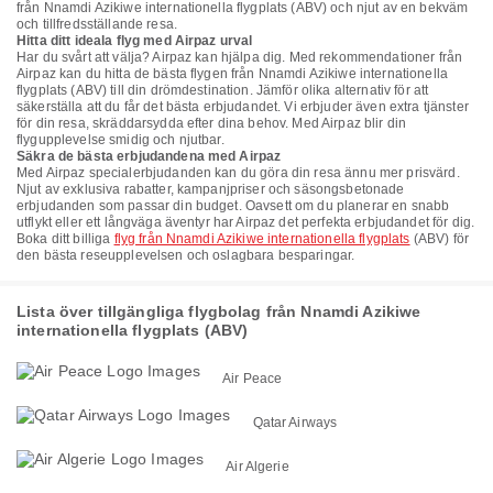
från Nnamdi Azikiwe internationella flygplats (ABV) och njut av en bekväm
och tillfredsställande resa.
Hitta ditt ideala flyg med Airpaz urval
Har du svårt att välja? Airpaz kan hjälpa dig. Med rekommendationer från
Airpaz kan du hitta de bästa flygen från Nnamdi Azikiwe internationella
flygplats (ABV) till din drömdestination. Jämför olika alternativ för att
säkerställa att du får det bästa erbjudandet. Vi erbjuder även extra tjänster
för din resa, skräddarsydda efter dina behov. Med Airpaz blir din
flygupplevelse smidig och njutbar.
Säkra de bästa erbjudandena med Airpaz
Med Airpaz specialerbjudanden kan du göra din resa ännu mer prisvärd.
Njut av exklusiva rabatter, kampanjpriser och säsongsbetonade
erbjudanden som passar din budget. Oavsett om du planerar en snabb
utflykt eller ett långväga äventyr har Airpaz det perfekta erbjudandet för dig.
Boka ditt billiga
flyg från Nnamdi Azikiwe internationella flygplats
(ABV) för
den bästa reseupplevelsen och oslagbara besparingar.
Lista över tillgängliga flygbolag från Nnamdi Azikiwe
internationella flygplats (ABV)
Air Peace
Qatar Airways
Air Algerie