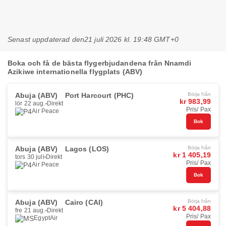
Senast uppdaterad den
21 juli 2026 kl. 19:48 GMT+0
Boka och få de bästa flygerbjudandena från Nnamdi
Azikiwe internationella flygplats (ABV)
Abuja (ABV)
Port Harcourt (PHC)
Börja från
kr 983,99
lör 22 aug.
Direkt
Pris/ Pax
Air Peace
Bok
Abuja (ABV)
Lagos (LOS)
Börja från
kr 1 405,19
tors 30 juli
Direkt
Pris/ Pax
Air Peace
Bok
Abuja (ABV)
Cairo (CAI)
Börja från
kr 5 404,88
fre 21 aug.
Direkt
Pris/ Pax
EgyptAir