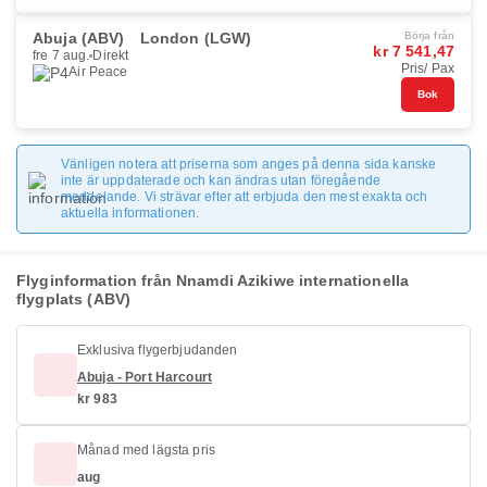
Abuja (ABV)
London (LGW)
Börja från
kr 7 541,47
fre 7 aug.
Direkt
Pris/ Pax
Air Peace
Bok
Vänligen notera att priserna som anges på denna sida kanske
inte är uppdaterade och kan ändras utan föregående
meddelande. Vi strävar efter att erbjuda den mest exakta och
aktuella informationen.
Flyginformation från Nnamdi Azikiwe internationella
flygplats (ABV)
Exklusiva flygerbjudanden
Abuja - Port Harcourt
kr 983
Månad med lägsta pris
aug