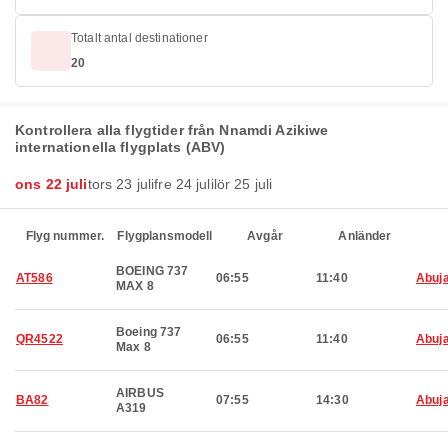
Totalt antal destinationer
20
Kontrollera alla flygtider från Nnamdi Azikiwe
internationella flygplats (ABV)
ons 22 juli
tors 23 juli
fre 24 juli
lör 25 juli
Flyg nummer.
Flygplansmodell
Avgår
Anländer
BOEING 737
AT586
06:55
11:40
Abuj
MAX 8
Boeing 737
QR4522
06:55
11:40
Abuj
Max 8
AIRBUS
BA82
07:55
14:30
Abuj
A319