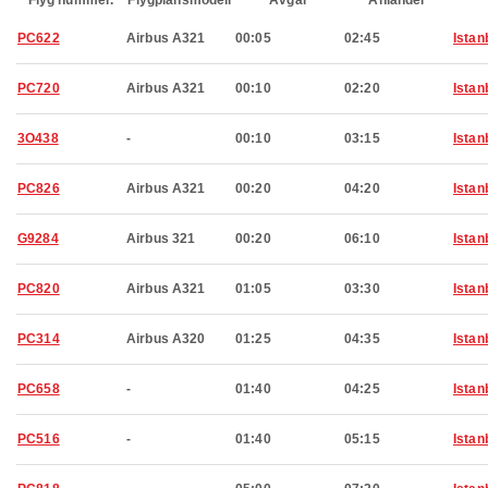
Flyg nummer.
Flygplansmodell
Avgår
Anländer
PC622
Airbus A321
00:05
02:45
Istan
PC720
Airbus A321
00:10
02:20
Istan
3O438
-
00:10
03:15
Istan
PC826
Airbus A321
00:20
04:20
Istan
G9284
Airbus 321
00:20
06:10
Istan
PC820
Airbus A321
01:05
03:30
Istan
PC314
Airbus A320
01:25
04:35
Istan
PC658
-
01:40
04:25
Istan
PC516
-
01:40
05:15
Istan