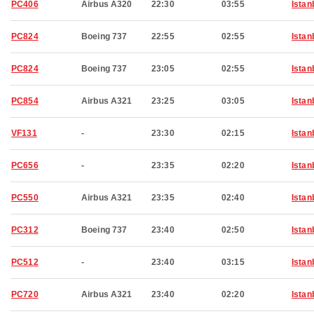
PC406
Airbus A320
22:30
03:55
Istan
PC824
Boeing 737
22:55
02:55
Istan
PC824
Boeing 737
23:05
02:55
Istan
PC854
Airbus A321
23:25
03:05
Istan
VF131
-
23:30
02:15
Istan
PC656
-
23:35
02:20
Istan
PC550
Airbus A321
23:35
02:40
Istan
PC312
Boeing 737
23:40
02:50
Istan
PC512
-
23:40
03:15
Istan
PC720
Airbus A321
23:40
02:20
Istan