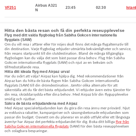
Airbus A321
VF251
23:45
02:30
Istan
N
Hitta den bästa resan och få din perfekta reseupplevelse
Flyg med ditt valda flygbolag från Sabiha Gokcen internationella
flygplats (SAW)
Om du vill resa i affärer eller för nöjes skull finns det många flygalternativ till
din destination. Varje flygbolag erbjuder utmärkta bekvämligheter och service,
från resans startpunkt till din slutdestination. Bland de många tillgängliga
flygbolagen kan du välja det som bäst passar dina behov. Flyg från Sabiha
Gokcen internationella flygplats (SAW) och njut av en bekväm och
tillfredsställande resa.
Hitta ditt ideala flyg med Airpaz urval
Har du svårt att välja? Airpaz kan hjälpa dig. Med rekommendationer från
Airpaz kan du hitta de bästa flygen från Sabiha Gokcen internationella
flygplats (SAW) till din drömdestination. Jämför olika alternativ för att
säkerställa att du får det bästa erbjudandet. Vi erbjuder även extra tjänster för
din resa, skräddarsydda efter dina behov. Med Airpaz blir din flygupplevelse
smidig och njutbar.
Säkra de bästa erbjudandena med Airpaz
Med Airpaz specialerbjudanden kan du göra din resa ännu mer prisvärd. Njut
av exklusiva rabatter, kampanjpriser och säsongsbetonade erbjudanden som
passar din budget. Oavsett om du planerar en snabb utflykt eller ett långväga
äventyr har Airpaz det perfekta erbjudandet för dig. Boka ditt billiga
flyg från
Sabiha Gokcen internationella flygplats
(SAW) för den bästa reseupplevelsen
och oslagbara besparingar.