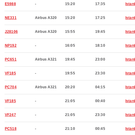
E5988
-
15:20
17:35
Istan
NE331
Airbus A320
15:20
17:25
Istan
J28106
Airbus A320
15:55
19:45
Istan
NP192
-
16:05
18:10
Istan
PC651
Airbus A321
19:45
23:00
Istan
VF185
-
19:55
23:30
Istan
PC704
Airbus A321
20:20
04:15
Istan
VF185
-
21:05
00:40
Istan
VF247
-
21:05
23:30
Istan
PC518
-
21:10
00:45
Istan