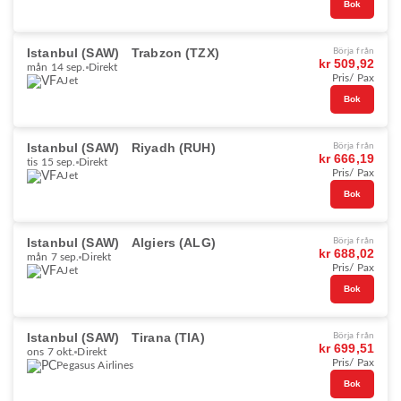
Bok
Istanbul (SAW)
Trabzon (TZX)
Börja från
kr 509,92
mån 14 sep.
Direkt
Pris/ Pax
AJet
Bok
Istanbul (SAW)
Riyadh (RUH)
Börja från
kr 666,19
tis 15 sep.
Direkt
Pris/ Pax
AJet
Bok
Istanbul (SAW)
Algiers (ALG)
Börja från
kr 688,02
mån 7 sep.
Direkt
Pris/ Pax
AJet
Bok
Istanbul (SAW)
Tirana (TIA)
Börja från
kr 699,51
ons 7 okt.
Direkt
Pris/ Pax
Pegasus Airlines
Bok