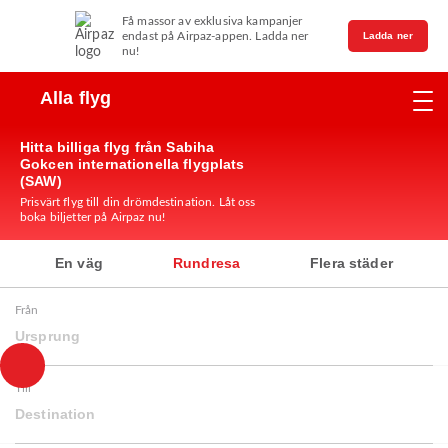
Få massor av exklusiva kampanjer
endast på Airpaz-appen. Ladda ner
Ladda ner
nu!
Alla flyg
Hitta billiga flyg från Sabiha
Gokcen internationella flygplats
(SAW)
Prisvärt flyg till din drömdestination. Låt oss
boka biljetter på Airpaz nu!
En väg
Rundresa
Flera städer
Från
Ursprung
Till
Destination