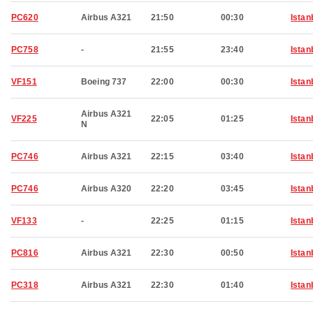
PC620
Airbus A321
21:50
00:30
Istan
PC758
-
21:55
23:40
Istan
VF151
Boeing 737
22:00
00:30
Istan
Airbus A321
VF225
22:05
01:25
Istan
N
PC746
Airbus A321
22:15
03:40
Istan
PC746
Airbus A320
22:20
03:45
Istan
VF133
-
22:25
01:15
Istan
PC816
Airbus A321
22:30
00:50
Istan
PC318
Airbus A321
22:30
01:40
Istan