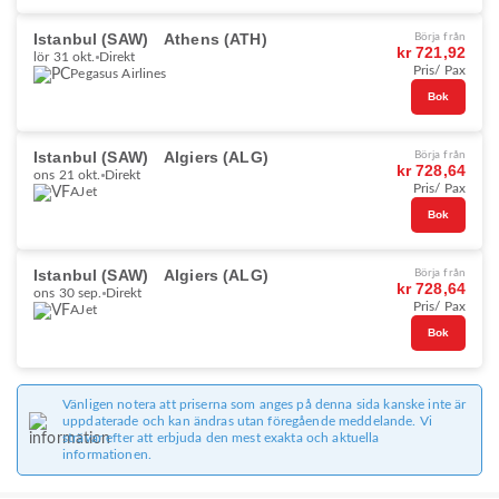
Istanbul (SAW)
Athens (ATH)
Börja från
kr 721,92
lör 31 okt.
Direkt
Pris/ Pax
Pegasus Airlines
Bok
Istanbul (SAW)
Algiers (ALG)
Börja från
kr 728,64
ons 21 okt.
Direkt
Pris/ Pax
AJet
Bok
Istanbul (SAW)
Algiers (ALG)
Börja från
kr 728,64
ons 30 sep.
Direkt
Pris/ Pax
AJet
Bok
Vänligen notera att priserna som anges på denna sida kanske inte är
uppdaterade och kan ändras utan föregående meddelande. Vi
strävar efter att erbjuda den mest exakta och aktuella
informationen.