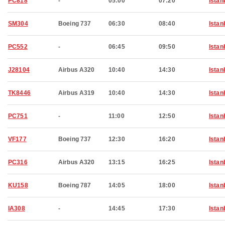
PC818
-
05:00
07:20
Istan
SM304
Boeing 737
06:30
08:40
Istan
PC552
-
06:45
09:50
Istan
J28104
Airbus A320
10:40
14:30
Istan
TK8446
Airbus A319
10:40
14:30
Istan
PC751
-
11:00
12:50
Istan
VF177
Boeing 737
12:30
16:20
Istan
PC316
Airbus A320
13:15
16:25
Istan
KU158
Boeing 787
14:05
18:00
Istan
IA308
-
14:45
17:30
Istan