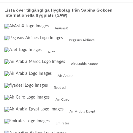
Lista över tillgängliga flygbolag från Sabiha Gokcen
internationella flygplats (SAW)
AirAsiaX
Pegasus Airlines
AJet
Air Arabia Maroc
Air Arabia
flyadeal
Air Cairo
Air Arabia Egypt
Emirates