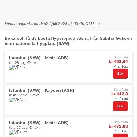
Senast uppdaterad den
27 juli 2026 kl. 03:20 GMT+0
Boka och få de bästa flygerbjudandena från Sabiha Gokcen
internationella flygplats (SAW)
Istanbul (SAW)
Izmir (ADB)
Börja från
kr 433,64
fre 28 aug.
Direkt
Pris/ Pax
AJet
Bok
Istanbul (SAW)
Kayseri (ASR)
Börja från
kr 442,8
mån 9 nov.
Direkt
Pris/ Pax
AJet
Bok
Istanbul (SAW)
Izmir (ADB)
Börja från
kr 475,63
tors 27 aug.
Direkt
Pris/ Pax
AJet