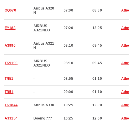
Airbus A320
GQ670
07:00
08:30
Ath
N
AIRBUS
EY188
07:20
13:05
Ath
A321NEO
Airbus A321
A3990
08:10
09:45
Ath
N
AIRBUS
TK9190
08:10
09:45
Ath
A321NEO
TR51
-
08:55
01:10
Ath
TR51
-
09:00
01:10
Ath
TK1844
Airbus A330
10:25
12:00
Ath
A33154
Boeing 777
10:25
12:00
Ath