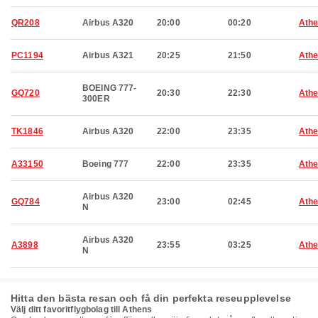
QR208
Airbus A320
20:00
00:20
Ath
PC1194
Airbus A321
20:25
21:50
Ath
BOEING 777-
GQ720
20:30
22:30
Ath
300ER
TK1846
Airbus A320
22:00
23:35
Ath
A33150
Boeing 777
22:00
23:35
Ath
Airbus A320
GQ784
23:00
02:45
Ath
N
Airbus A320
A3898
23:55
03:25
Ath
N
Hitta den bästa resan och få din perfekta reseupplevelse
Välj ditt favoritflygbolag till Athens