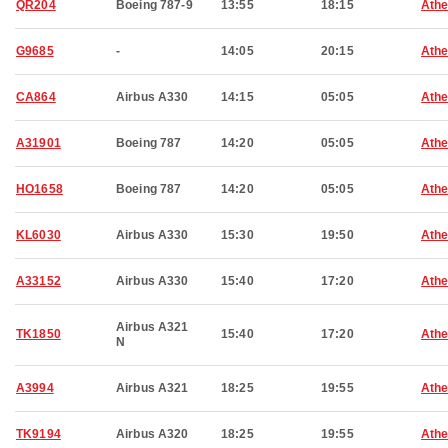
QR204
Boeing 787-9
13:55
18:15
Ath
G9685
-
14:05
20:15
Ath
CA864
Airbus A330
14:15
05:05
Ath
A31901
Boeing 787
14:20
05:05
Ath
HO1658
Boeing 787
14:20
05:05
Ath
KL6030
Airbus A330
15:30
19:50
Ath
A33152
Airbus A330
15:40
17:20
Ath
Airbus A321
TK1850
15:40
17:20
Ath
N
A3994
Airbus A321
18:25
19:55
Ath
TK9194
Airbus A320
18:25
19:55
Ath