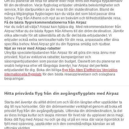
Om du planerar att resa för affärer eller nöje finns det många flygalternativ
till din destination. Varje flygbolag erbjuder utmärkta bekvämligheter och
service, från startpunkten av din resa till din slutdestination. Bland de
många tillgängliga flygbolagen kan du välja det som bäst passar dina
behov. Flyg från Athens och njut av en bekväm och tillfredsställande resa.
Få de bästa flygrekommendationerna från Airpaz
Har du svårt att välja? Airpaz kan hjälpa dig. Med rekommendationer från
Airpaz hittar du de bästa flygen från Athens till din dröm destination. Jämför
olika alternativ för att säkerställa att du får det bästa erbjudandet. Vi
erbjuder också extra servicealternativ för din resa, anpassade efter dina
specifika behov. Med Airpaz gör du din flygresa smidig och njutbar.
Njut av resor med Airpaz-rabatter
Utnyttja specialerbjudanden från Airpaz för att göra din resa ännu mer
prisvärd. Njut av exklusiva rabatter, kampanjpriser och
säsongserbjudanden som passar din budget. Oavsett om du planerar en
snabb helgresa eller ett långväga äventyr, har Airpaz det perfekta
erbjudandet för dig. Boka din billiga
flyg från Aten Elefthérios Venizélos
internationella flygplats
för den bästa reseupplevelsen och oslagbara
besparingar.
Hitta prisvärda flyg från din avgångsflygplats med Airpaz
Starta det äventyr du alltid drömt om och låt din längtan efter upptäckter ta
dig till nya horisonter. Gör din drömsemester verklighet genom att boka ett
prisvärt flyg från din avgångsflygplats. Utforska din drömdestination, ta del
av dess livliga kultur och skapa minnen för livet när du upplever dess magi.
Boka ditt flyg med Airpaz nu och ge dig ut på en resa där varje ögonblick är
fyllt med spänning, upptäckter och den oemotståndliga känslan av att
utforska världen.