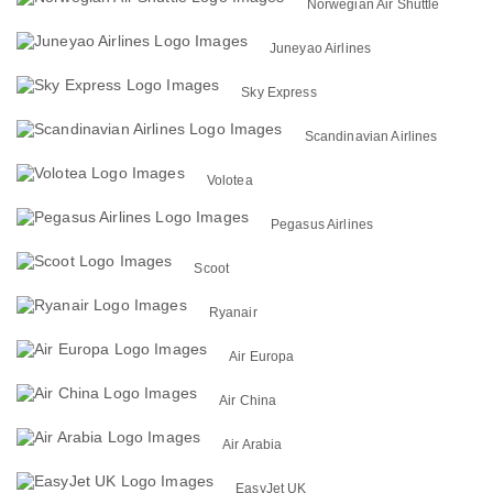
Norwegian Air Shuttle
Juneyao Airlines
Sky Express
Scandinavian Airlines
Volotea
Pegasus Airlines
Scoot
Ryanair
Air Europa
Air China
Air Arabia
EasyJet UK