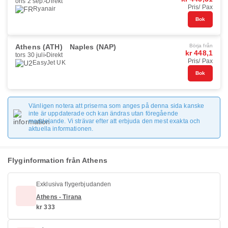
ons 2 sep.
Direkt
Pris/ Pax
Ryanair
Bok
Athens (ATH)
Naples (NAP)
Börja från
kr 448,1
tors 30 juli
Direkt
Pris/ Pax
EasyJet UK
Bok
Vänligen notera att priserna som anges på denna sida kanske
inte är uppdaterade och kan ändras utan föregående
meddelande. Vi strävar efter att erbjuda den mest exakta och
aktuella informationen.
Flyginformation från Athens
Exklusiva flygerbjudanden
Athens - Tirana
kr 333