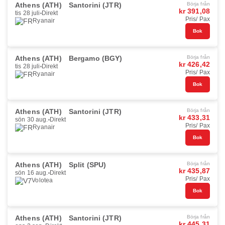
Athens (ATH)
Santorini (JTR)
Börja från
kr 391,08
tis 28 juli
Direkt
Pris/ Pax
Ryanair
Bok
Athens (ATH)
Bergamo (BGY)
Börja från
kr 426,42
tis 28 juli
Direkt
Pris/ Pax
Ryanair
Bok
Athens (ATH)
Santorini (JTR)
Börja från
kr 433,31
sön 30 aug.
Direkt
Pris/ Pax
Ryanair
Bok
Athens (ATH)
Split (SPU)
Börja från
kr 435,87
sön 16 aug.
Direkt
Pris/ Pax
Volotea
Bok
Athens (ATH)
Santorini (JTR)
Börja från
kr 445,31