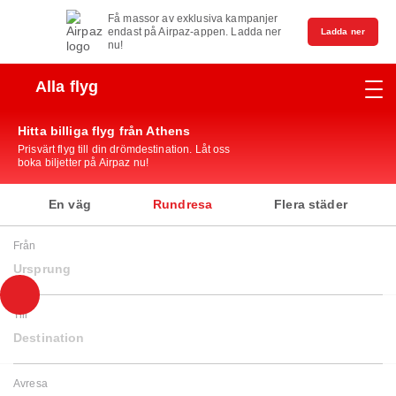
Få massor av exklusiva kampanjer
endast på Airpaz-appen. Ladda ner
Ladda ner
nu!
Alla flyg
Hitta billiga flyg från Athens
Prisvärt flyg till din drömdestination. Låt oss
boka biljetter på Airpaz nu!
En väg
Rundresa
Flera städer
Från
Ursprung
Till
Destination
Avresa