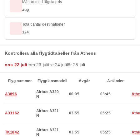
Månad med lägsta pris
aug
Totalt antal destinationer
124
Kontrollera alla flygtidtabeller från Athens
ons 22 juli
tors 23 juli
fre 24 juli
lör 25 juli
Flyg nummer.
Flygplansmodell
Avgår
Anländer
Airbus A320
A3896
00:05
03:45
Ath
N
Airbus A321
A33162
03:55
05:25
Ath
N
Airbus A321
TK1842
03:55
05:25
Ath
N