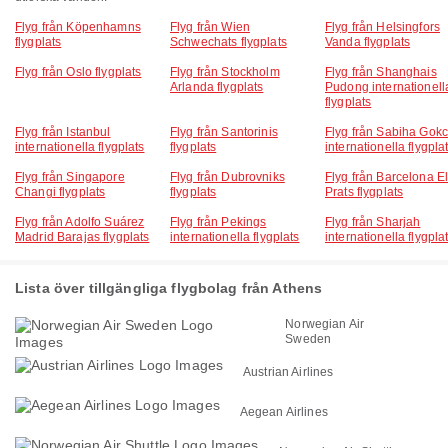
Flyg från Köpenhamns
Flyg från Wien
Flyg från Helsingfors
flygplats
Schwechats flygplats
Vanda flygplats
Flyg från Oslo flygplats
Flyg från Stockholm
Flyg från Shanghais
Arlanda flygplats
Pudong internationell
flygplats
Flyg från Istanbul
Flyg från Santorinis
Flyg från Sabiha Gok
internationella flygplats
flygplats
internationella flygpla
Flyg från Singapore
Flyg från Dubrovniks
Flyg från Barcelona E
Changi flygplats
flygplats
Prats flygplats
Flyg från Adolfo Suárez
Flyg från Pekings
Flyg från Sharjah
Madrid Barajas flygplats
internationella flygplats
internationella flygpla
Lista över tillgängliga flygbolag från Athens
Norwegian Air
Sweden
Austrian Airlines
Aegean Airlines