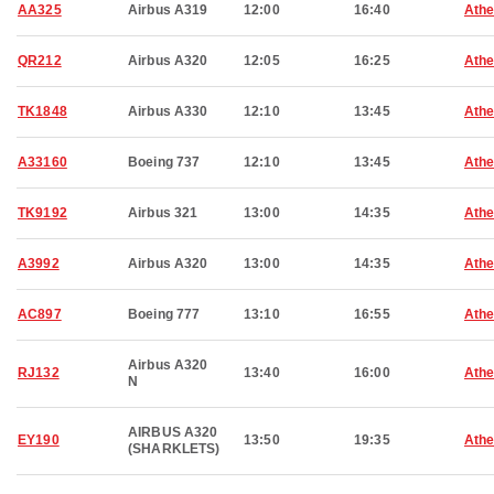
AA325
Airbus A319
12:00
16:40
Ath
QR212
Airbus A320
12:05
16:25
Ath
TK1848
Airbus A330
12:10
13:45
Ath
A33160
Boeing 737
12:10
13:45
Ath
TK9192
Airbus 321
13:00
14:35
Ath
A3992
Airbus A320
13:00
14:35
Ath
AC897
Boeing 777
13:10
16:55
Ath
Airbus A320
RJ132
13:40
16:00
Ath
N
AIRBUS A320
EY190
13:50
19:35
Ath
(SHARKLETS)