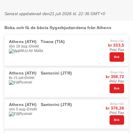
Senast uppdaterad den
21 juli 2026 kl. 22:36 GMT+0
Boka och få de bästa flygerbjudandena från Athens
Athens (ATH)
Tirana (TIA)
Börja från
kr 333,5
sön 16 aug.
Direkt
Pris/ Pax
Wizz Air Malta
Bok
Athens (ATH)
Santorini (JTR)
Börja från
kr 358,72
tis 21 juli
Direkt
Pris/ Pax
Ryanair
Bok
Athens (ATH)
Santorini (JTR)
Börja från
kr 376,26
ons 5 aug.
Direkt
Pris/ Pax
Ryanair
Bok